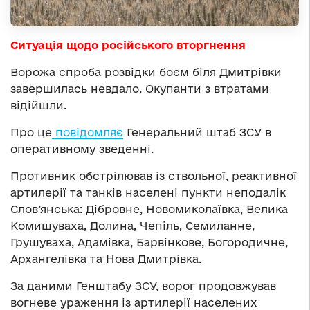
Ситуація щодо російського вторгнення
Ворожа спроба розвідки боєм біля Дмитрівки
завершилась невдало. Окупанти з втратами
відійшли.
Про це
повідомляє
Генеральний штаб ЗСУ в
оперативному зведенні.
Противник обстрілював із ствольної, реактивної
артилерії та танків населені пункти неподалік
Слов’янська: Дібровне, Новомиколаївка, Велика
Комишуваха, Долина, Чепіль, Семиланне,
Грушуваха, Адамівка, Барвінкове, Богородичне,
Архангелівка та Нова Дмитрівка.
За даними Генштабу ЗСУ, ворог продовжував
вогневе ураження із артилерії населених