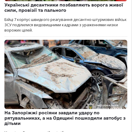
Українські десантники позбавляють ворога живої
сили, провізії та пального
Бійці 7 корпус швидкого реагування десантно-штурмових військ
ЗСУ поділилися видовищними кадрами з ураженнями низки
ворожих цілей.
На Запоріжжі росіяни завдали удару по
рятувальниках, а на Одещині пошкодили автобус з
дітьми