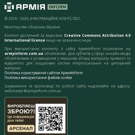
© 2018 - 2026, ІНФОРМАЦІЙНЕ АГЕНТСТВО,
Міністерство оборони України
Контент доступний за ліцензією
Creative Commons Attribution 4.0
International license
якщо не зазначено інше.
При використанні контенту з сайту АрміяInform посилання на
armyinform.com.ua
обов’язкове. Для суб’єктів у сфері онлайн-медіа
обов’язковим є розміщення у першому абзаці матеріалу прямого та
відкритого для пошукових систем гіперпосилання на цитований
матеріал.
Політика користування сайтом АрміяInform
Політика використання файлів cookie
Зауваження та пропозиції по роботі сайту надсилайте на адресу:
webmaster@armyinform.com.ua