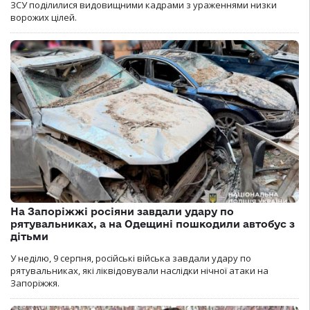
ЗСУ поділилися видовищними кадрами з ураженнями низки
ворожих цілей.
На Запоріжжі росіяни завдали удару по
рятувальниках, а на Одещині пошкодили автобус з
дітьми
У неділю, 9 серпня, російські війська завдали удару по
рятувальниках, які ліквідовували наслідки нічної атаки на
Запоріжжя.