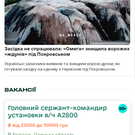
Засідка не спрацювала: «Омега» знищила ворожих
«ждунів» під Покровськом
Українські захисники виявили та знищили ворожі дрони, які
готували засідку на одному з териконів під Покровськом.
ВАКАНСІЇ
Головний сержант-командир
установки в/ч А2800
від 23000 до 50000 грн
Радісне, Одеська область