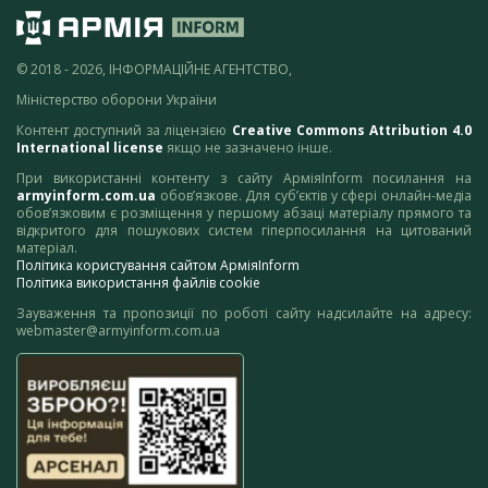
© 2018 - 2026, ІНФОРМАЦІЙНЕ АГЕНТСТВО,
Міністерство оборони України
Контент доступний за ліцензією
Creative Commons Attribution 4.0
International license
якщо не зазначено інше.
При використанні контенту з сайту АрміяInform посилання на
armyinform.com.ua
обов’язкове. Для суб’єктів у сфері онлайн-медіа
обов’язковим є розміщення у першому абзаці матеріалу прямого та
відкритого для пошукових систем гіперпосилання на цитований
матеріал.
Політика користування сайтом АрміяInform
Політика використання файлів cookie
Зауваження та пропозиції по роботі сайту надсилайте на адресу:
webmaster@armyinform.com.ua