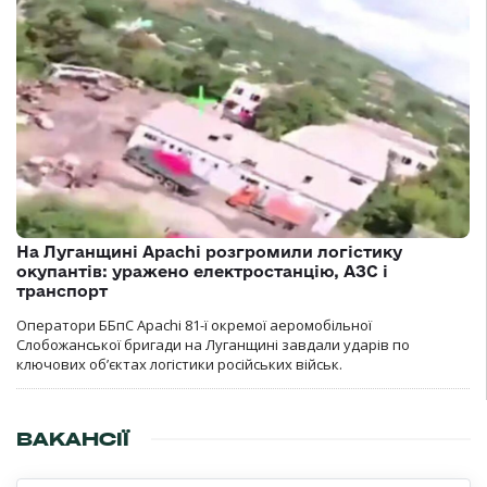
На Луганщині Apachi розгромили логістику
окупантів: уражено електростанцію, АЗС і
транспорт
Оператори ББпС Apachi 81-ї окремої аеромобільної
Слобожанської бригади на Луганщині завдали ударів по
ключових об’єктах логістики російських військ.
ВАКАНСІЇ