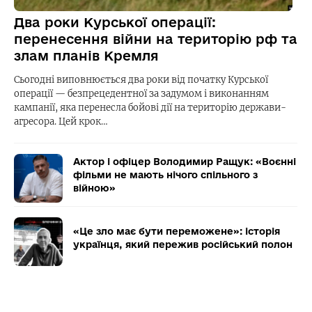
Два роки Курської операції:
перенесення війни на територію рф та
злам планів Кремля
Сьогодні виповнюється два роки від початку Курської
операції — безпрецедентної за задумом і виконанням
кампанії, яка перенесла бойові дії на територію держави-
агресора. Цей крок…
Актор і офіцер Володимир Ращук: «Воєнні
фільми не мають нічого спільного з
війною»
«Це зло має бути переможене»: історія
українця, який пережив російський полон