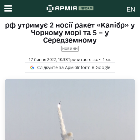
EN
рф утримує 2 носії ракет «Калібр» у
Чорному морі та 5 – у
Середземному
НОВИНИ
17 Липня 2022, 10:38
Прочитаєте за:
< 1
хв.
Слідкуйте за АрміяInform в Google