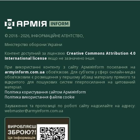
© 2018 - 2026, ІНФОРМАЦІЙНЕ АГЕНТСТВО,
Міністерство оборони України
Контент доступний за ліцензією
Creative Commons Attribution 4.0
International license
якщо не зазначено інше.
При використанні контенту з сайту АрміяInform посилання на
armyinform.com.ua
обов’язкове. Для суб’єктів у сфері онлайн-медіа
обов’язковим є розміщення у першому абзаці матеріалу прямого та
відкритого для пошукових систем гіперпосилання на цитований
матеріал.
Політика користування сайтом АрміяInform
Політика використання файлів cookie
Зауваження та пропозиції по роботі сайту надсилайте на адресу:
webmaster@armyinform.com.ua