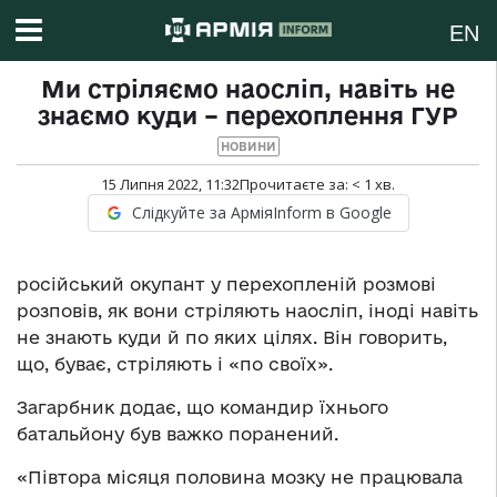
EN
Ми стріляємо наосліп, навіть не
знаємо куди – перехоплення ГУР
НОВИНИ
15 Липня 2022, 11:32
Прочитаєте за:
< 1
хв.
Слідкуйте за АрміяInform в Google
російський окупант у перехопленій розмові
розповів, як вони стріляють наосліп, іноді навіть
не знають куди й по яких цілях. Він говорить,
що, буває, стріляють і «по своїх».
Загарбник додає, що командир їхнього
батальйону був важко поранений.
«Півтора місяця половина мозку не працювала