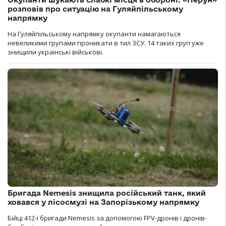
розповів про ситуацію на Гуляйпільському
напрямку
На Гуляйпільському напрямку окупанти намагаються
невеликими групами проникати в тил ЗСУ. 14 таких груп уже
знищили українські військові.
Бригада Nemesis знищила російський танк, який
ховався у лісосмузі на Запорізькому напрямку
Бійці 412-ї бригади Nemesis за допомогою FPV-дронів і дронів-