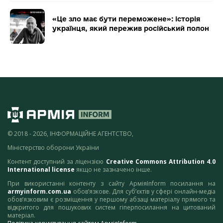
«Це зло має бути переможене»: історія
українця, який пережив російський полон
© 2018 - 2026, ІНФОРМАЦІЙНЕ АГЕНТСТВО,
Міністерство оборони України
Контент доступний за ліцензією
Creative Commons Attribution 4.0
International license
якщо не зазначено інше.
При використанні контенту з сайту АрміяInform посилання на
armyinform.com.ua
обов’язкове. Для суб’єктів у сфері онлайн-медіа
обов’язковим є розміщення у першому абзаці матеріалу прямого та
відкритого для пошукових систем гіперпосилання на цитований
матеріал.