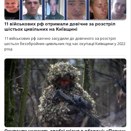
11 військових рф отримали довічне за розстріл
шістьох цивільних на Київщині
11 військових рф заочно засудили до довічного за розстріл
шістьох беззбройних цивільних під час окупації Київщини у 2022
році.
Окупанти шукають слабкі місця в обороні: «Перун»