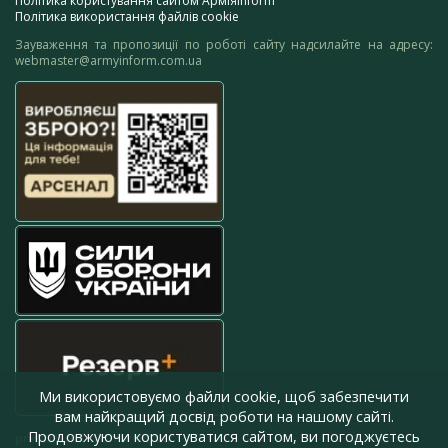
Політика користування сайтом АрміяInform
Політика використання файлів cookie
Зауваження та пропозиції по роботі сайту надсилайте на адресу:
webmaster@armyinform.com.ua
Ми використовуємо файли cookie, щоб забезпечити
вам найкращий досвід роботи на нашому сайті.
Продовжуючи користуватися сайтом, ви погоджуєтесь
press@armyinform.com.ua