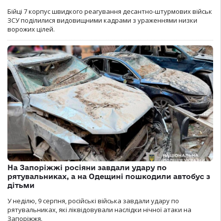
Бійці 7 корпус швидкого реагування десантно-штурмових військ
ЗСУ поділилися видовищними кадрами з ураженнями низки
ворожих цілей.
На Запоріжжі росіяни завдали удару по
рятувальниках, а на Одещині пошкодили автобус з
дітьми
У неділю, 9 серпня, російські війська завдали удару по
рятувальниках, які ліквідовували наслідки нічної атаки на
Запоріжжя.