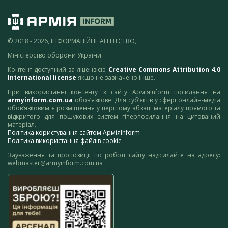
© 2018 - 2026, ІНФОРМАЦІЙНЕ АГЕНТСТВО,
Міністерство оборони України
Контент доступний за ліцензією
Creative Commons Attribution 4.0
International license
якщо не зазначено інше.
При використанні контенту з сайту АрміяInform посилання на
armyinform.com.ua
обов’язкове. Для суб’єктів у сфері онлайн-медіа
обов’язковим є розміщення у першому абзаці матеріалу прямого та
відкритого для пошукових систем гіперпосилання на цитований
матеріал.
Політика користування сайтом АрміяInform
Політика використання файлів cookie
Зауваження та пропозиції по роботі сайту надсилайте на адресу:
webmaster@armyinform.com.ua