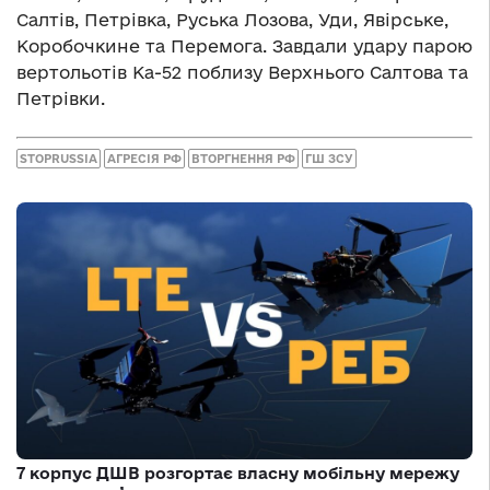
Салтів, Петрівка, Руська Лозова, Уди, Явірське,
Коробочкине та Перемога. Завдали удару парою
вертольотів Ка-52 поблизу Верхнього Салтова та
Петрівки.
STOPRUSSIA
АГРЕСІЯ РФ
ВТОРГНЕННЯ РФ
ГШ ЗСУ
7 корпус ДШВ розгортає власну мобільну мережу