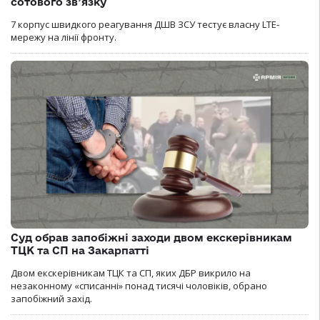
сотового зв’язку
7 корпус швидкого реагування ДШВ ЗСУ тестує власну LTE-
мережу на лінії фронту.
Суд обрав запобіжні заходи двом екскерівникам
ТЦК та СП на Закарпатті
Двом екскерівникам ТЦК та СП, яких ДБР викрило на
незаконному «списанні» понад тисячі чоловіків, обрано
запобіжний захід.