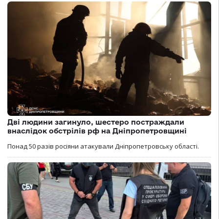
Дві людини загинуло, шестеро постраждали
внаслідок обстрілів рф на Дніпропетровщині
Понад 50 разів росіяни атакували Дніпропетровську області.