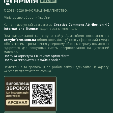
© 2018 - 2026, ІНФОРМАЦІЙНЕ АГЕНТСТВО,
Міністерство оборони України
Контент доступний за ліцензією
Creative Commons Attribution 4.0
International license
якщо не зазначено інше.
При використанні контенту з сайту АрміяInform посилання на
armyinform.com.ua
обов’язкове. Для суб’єктів у сфері онлайн-медіа
обов’язковим є розміщення у першому абзаці матеріалу прямого та
відкритого для пошукових систем гіперпосилання на цитований
матеріал.
Політика користування сайтом АрміяInform
Політика використання файлів cookie
Зауваження та пропозиції по роботі сайту надсилайте на адресу:
webmaster@armyinform.com.ua