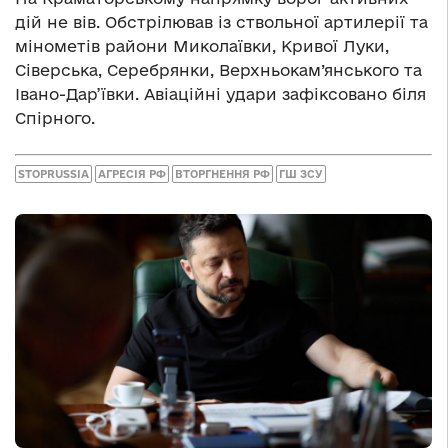
дій не вів. Обстрілював із ствольної артилерії та
мінометів райони Миколаївки, Кривої Луки,
Сіверська, Серебрянки, Верхньокам’янського та
Івано-Дар’ївки. Авіаційні удари зафіксовано біля
Спірного.
STOPRUSSIA
АГРЕСІЯ РФ
ВТОРГНЕННЯ РФ
ГШ ЗСУ