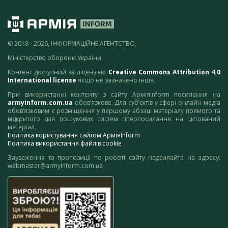
© 2018 - 2026, ІНФОРМАЦІЙНЕ АГЕНТСТВО,
Міністерство оборони України
Контент доступний за ліцензією
Creative Commons Attribution 4.0
International license
якщо не зазначено інше.
При використанні контенту з сайту АрміяInform посилання на
armyinform.com.ua
обов’язкове. Для суб’єктів у сфері онлайн-медіа
обов’язковим є розміщення у першому абзаці матеріалу прямого та
відкритого для пошукових систем гіперпосилання на цитований
матеріал.
Політика користування сайтом АрміяInform
Політика використання файлів cookie
Зауваження та пропозиції по роботі сайту надсилайте на адресу:
webmaster@armyinform.com.ua