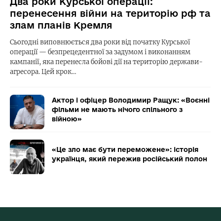
Два роки Курської операції:
перенесення війни на територію рф та
злам планів Кремля
Сьогодні виповнюється два роки від початку Курської
операції — безпрецедентної за задумом і виконанням
кампанії, яка перенесла бойові дії на територію держави-
агресора. Цей крок…
Актор і офіцер Володимир Ращук: «Воєнні
фільми не мають нічого спільного з
війною»
«Це зло має бути переможене»: історія
українця, який пережив російський полон