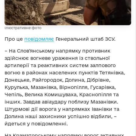
Ілюстративне фото
Про це
повідомляє
Генеральний штаб ЗСУ.
– На Слов’янському напрямку противник
здійснює вогневе ураження із ствольної
артилерії та реактивних систем залпового
вогню в районах населених пунктів Тетянівка,
Донецьке, Райгородок, Долина, Дібрівне,
Курулька, Мазанівка, Вірнопілля, Гусарівка,
Чепіль, Велика Комишуваха, Краснопілля та
інших. Завдав авіаудару поблизу Мазанівки.
Штурмові дії ворога у напрямках Іванівки та
Долина наші захисники успішно відбили, –
йдеться у повідомленні.
На Краматорському напрямку ворог активних