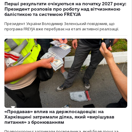
Перші результати очікуються на початку 2027 року:
Президент розповів про роботу над вітчизняною
балістикою та системою FREYJA
Президент України Володимир Зеленський повідомив, що
програма FREYJA вже перебуває на етапі активної реалізації.
«Продавав» вплив на держпосадовців: на
Харківщині затримали ділка, який «вирішував
питання» з бронюванням
Правоохоронці затримали посередника, який брав гроші за