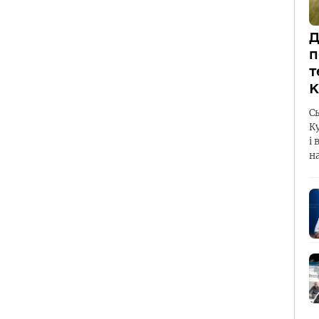
Д
п
т
К
С
К
і 
н