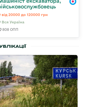
Машиніст екскаватора,
військовослужбовець
від 20000 до 120000 грн
Вся Україна
808 ОПП
УБЛІКАЦІЇ