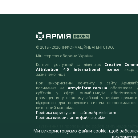
© 2018 - 2026, ІНФОРМАЦІЙНЕ АГЕНТСТВО,
Міністерство оборони України
Контент доступний за ліцензією
Creative Comm
Attribution 4.0 International license
якщо 
зазначено інше.
При використанні контенту з сайту АрміяInf
посилання на
armyinform.com.ua
обов’язкове. 
суб’єктів у сфері онлайн-медіа обов’язкови
розміщення у першому абзаці матеріалу прямого
відкритого для пошукових систем гіперпосилання
цитований матеріал.
Політика користування сайтом АрміяInform
Політика використання файлів cookie
Зауваження та пропозиції по роботі сайту надсилайте
Ми використовуємо файли cookie, щоб забезпе
адресу:
webmaster@armyinform.com.ua
використанн