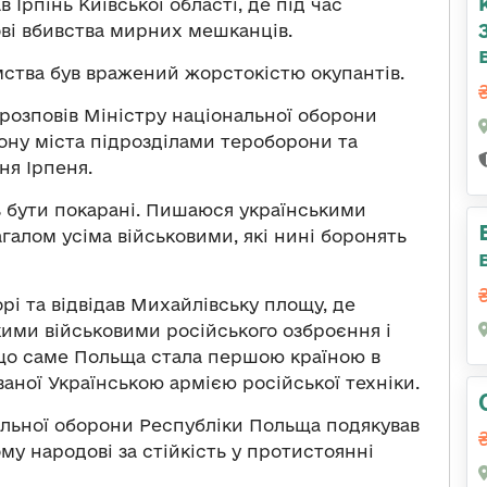
в Ірпінь Київської області, де під час
ві вбивства мирних мешканців.
мства був вражений жорстокістю окупантів.
озповів Міністру національної оборони
ону міста підрозділами тероборони та
ня Ірпеня.
ть бути покарані. Пишаюся українськими
агалом усіма військовими, які нині боронять
рі та відвідав Михайлівську площу, де
кими військовими російського озброєння і
, що саме Польща стала першою країною в
ваної Українською армією російської техніки.
альної оборони Республіки Польща подякував
му народові за стійкість у протистоянні