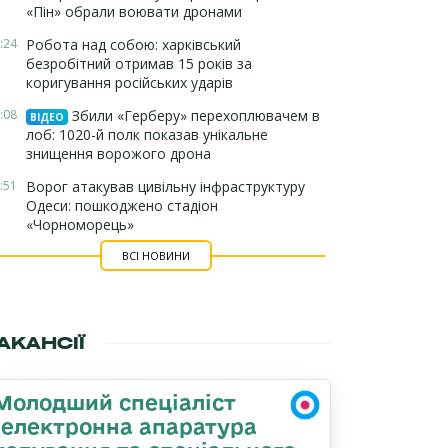
«Пін» обрали воювати дронами
:24
Робота над собою: харківський
безробітний отримав 15 років за
коригування російських ударів
:08
Збили «Герберу» перехоплювачем в
ВІДЕО
лоб: 1020-й полк показав унікальне
знищення ворожого дрона
:51
Ворог атакував цивільну інфраструктуру
Одеси: пошкоджено стадіон
«Чорноморець»
ВСІ НОВИНИ
АКАНСІЇ
Молодший спеціаліст
(електронна апаратура