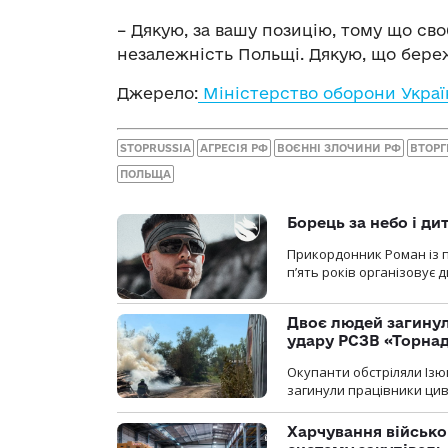
– Дякую, за вашу позицію, тому що св
незалежність Польщі. Дякую, що бере
Джерело:
Міністерство оборони Украї
STOPRUSSIA
АГРЕСІЯ РФ
ВОЄННІ ЗЛОЧИНИ РФ
ВТОРГ
ПОЛЬЩА
Борець за небо і ди
Прикордонник Роман із 
п’ять років організовує
Двоє людей загину
удару РСЗВ «Торнад
Окупанти обстріляли Ізю
загинули працівники цив
Харчування військ