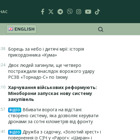
НАС
ENGLISH
:38
Борець за небо і дитячі мрії: історія
прикордонника «Кума»
:24
Двоє людей загинули, ще четверо
постраждали внаслідок ворожого удару
РСЗВ «Торнадо-С» по Ізюму
:10
Харчування військових реформують:
Міноборони запускає нову систему
закупівель
:57
Вбивати ворога на відстані:
ВІДЕО
створено систему, яка дозволяє керувати
дронами за сотні кілометрів від фронту
:41
Дружба з садочку, «Золотий хрест» і
ВІДЕО
повернення із СЗЧ у «Рарог»: «Ширан» і