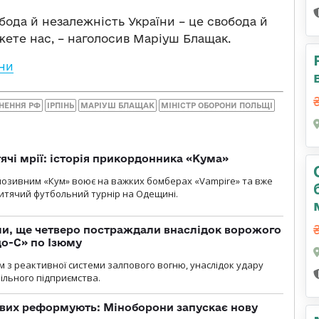
обода й незалежність України – це свобода й
жете нас, – наголосив Маріуш Блащак.
ни
НЕННЯ РФ
ІРПІНЬ
МАРІУШ БЛАЩАК
МІНІСТР ОБОРОНИ ПОЛЬЩІ
тячі мрії: історія прикордонника «Кума»
позивним «Кум» воює на важких бомберах «Vampire» та вже
 дитячий футбольний турнір на Одещині.
ли, ще четверо постраждали внаслідок ворожого
о-С» по Ізюму
м з реактивної системи залпового вогню, унаслідок удару
ільного підприємства.
ових реформують: Міноборони запускає нову