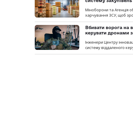
систему закупівель
Міноборони та Агенція 
харчування ЗСУ, щоб зро
Вбивати ворога на в
керувати дронами з
Інженери Центру інновац
систему віддаленого ке