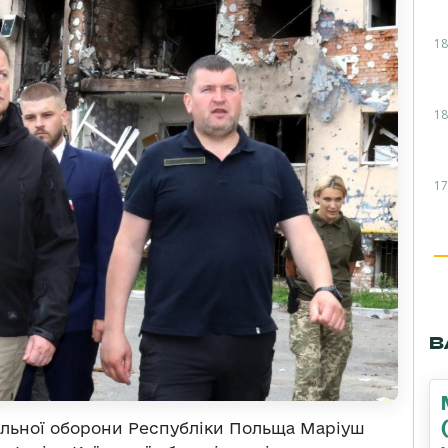
18
18
17
В
нальної оборони Республіки Польща Маріуш