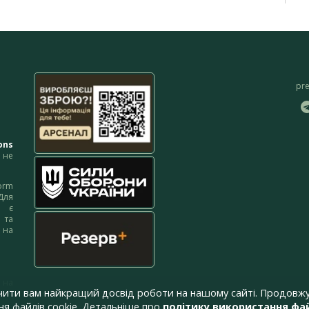
pr
ons
не
orm
Для
м є
 та
 на
 на
чити вам найкращий досвід роботи на нашому сайті. Продовжу
я файлів cookie. Детальніше про
політику використання фай