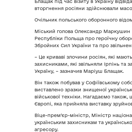
Блащак під час візиту в Україну відвіда
вторгнення росіяни здійснювали масо
Очільник польського оборонного відо
Міський голова Олександр Маркушин р
Республіки Польща про героїчну обор
Збройних Сил України та про звільнен
– Це криваві злочини росіян, які маю
захисниками, які звільняли Ірпінь та з
Україну, – зазначив Маріуш Блащак.
Він також побував у Софіївському собо
виставлено зразки знищеної українсь
військової техніки. Нагадаємо також
Європі, яка прийняла виставку зруйно
Віце-прем’єр-міністр, Міністр націон
українським захисникам та українсько
агресору.