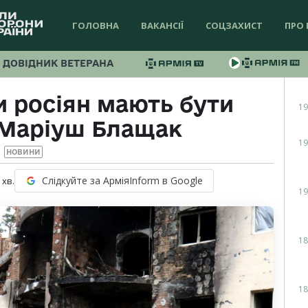
ГОЛОВНА
ВАКАНСІЇ
СОЦЗАХИСТ
ПРО 
ДОВІДНИК ВЕТЕРАНА
и росіян мають бути
19
 Маріуш Блащак
19
НОВИНИ
Слідкуйте за АрміяInform в Google
хв.
19
18
18