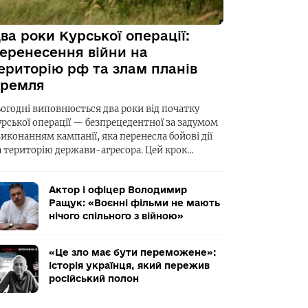
ва роки Курської операції:
еренесення війни на
ериторію рф та злам планів
ремля
ьогодні виповнюється два роки від початку
урської операції — безпрецедентної за задумом
виконанням кампанії, яка перенесла бойові дії
а територію держави-агресора. Цей крок…
Актор і офіцер Володимир
Ращук: «Воєнні фільми не мають
нічого спільного з війною»
«Це зло має бути переможене»:
історія українця, який пережив
російський полон