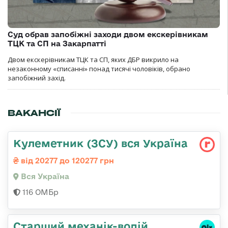
Суд обрав запобіжні заходи двом екскерівникам
ТЦК та СП на Закарпатті
Двом екскерівникам ТЦК та СП, яких ДБР викрило на
незаконному «списанні» понад тисячі чоловіків, обрано
запобіжний захід.
ВАКАНСІЇ
Кулеметник (ЗСУ) вся Україна
від 20277 до 120277 грн
Вся Україна
116 ОМБр
Старший механік-водій