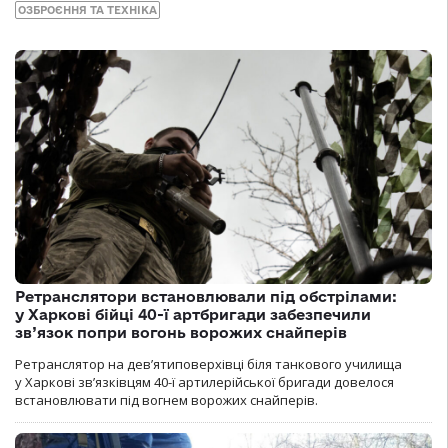
ОЗБРОЄННЯ ТА ТЕХНІКА
Ретранслятори встановлювали під обстрілами:
у Харкові бійці 40-ї артбригади забезпечили
зв’язок попри вогонь ворожих снайперів
Ретранслятор на дев’ятиповерхівці біля танкового училища
у Харкові зв’язківцям 40-ї артилерійської бригади довелося
встановлювати під вогнем ворожих снайперів.