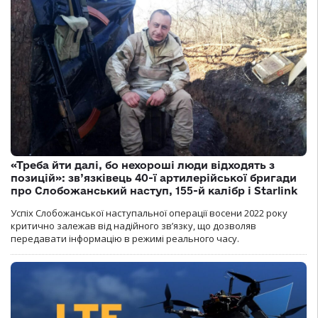
«Треба йти далі, бо нехороші люди відходять з
позицій»: зв’язківець 40-ї артилерійської бригади
про Слобожанський наступ, 155-й калібр і Starlink
Успіх Слобожанської наступальної операції восени 2022 року
критично залежав від надійного зв’язку, що дозволяв
передавати інформацію в режимі реального часу.