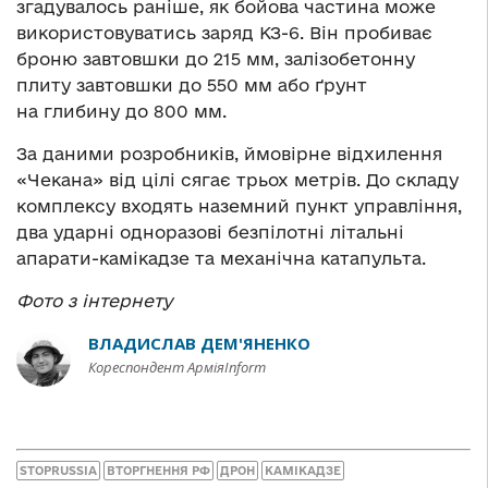
згадувалось раніше, як бойова частина може
використовуватись заряд КЗ-6. Він пробиває
броню завтовшки до 215 мм, залізобетонну
плиту завтовшки до 550 мм або ґрунт
на глибину до 800 мм.
За даними розробників, ймовірне відхилення
«Чекана» від цілі сягає трьох метрів. До складу
комплексу входять наземний пункт управління,
два ударні одноразові безпілотні літальні
апарати-камікадзе та механічна катапульта.
Фото з інтернету
ВЛАДИСЛАВ ДЕМ'ЯНЕНКО
Кореспондент АрміяInform
STOPRUSSIA
ВТОРГНЕННЯ РФ
ДРОН
КАМІКАДЗЕ