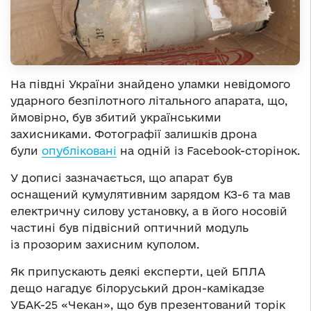
На півдні України знайдено уламки невідомого
ударного безпілотного літального апарата, що,
ймовірно, був збитий українськими
захисниками. Фотографії залишків дрона
були
опубліковані
на одній із Facebook-сторінок.
У дописі зазначається, що апарат був
оснащений кумулятивним зарядом КЗ-6 та мав
електричну силову установку, а в його носовій
частині був підвісний оптичний модуль
із прозорим захисним куполом.
Як припускають деякі експерти, цей БПЛА
дещо нагадує білоруський дрон-камікадзе
УБАК-25 «Чекан», що був презентований торік