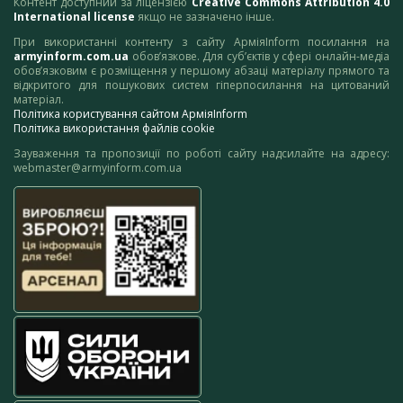
Контент доступний за ліцензією
Creative Commons Attribution 4.0
International license
якщо не зазначено інше.
При використанні контенту з сайту АрміяInform посилання на
armyinform.com.ua
обов’язкове. Для суб’єктів у сфері онлайн-медіа
обов’язковим є розміщення у першому абзаці матеріалу прямого та
відкритого для пошукових систем гіперпосилання на цитований
матеріал.
Політика користування сайтом АрміяInform
Політика використання файлів cookie
Зауваження та пропозиції по роботі сайту надсилайте на адресу:
webmaster@armyinform.com.ua