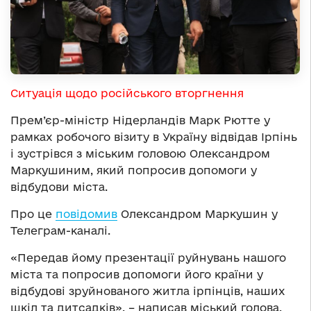
Ситуація щодо російського вторгнення
Прем’єр-міністр Нідерландів Марк Рютте у
рамках робочого візиту в Україну відвідав Ірпінь
і зустрівся з міським головою Олександром
Маркушиним, який попросив допомоги у
відбудови міста.
Про це
повідомив
Олександром Маркушин у
Телеграм-каналі.
«Передав йому презентації руйнувань нашого
міста та попросив допомоги його країни у
відбудові зруйнованого житла ірпінців, наших
шкіл та дитсадків», – написав міський голова.