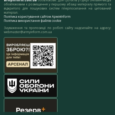
armyinform.com.ua
обов’язкове. Для суб’єктів у сфері онлайн-медіа
обов’язковим є розміщення у першому абзаці матеріалу прямого та
відкритого для пошукових систем гіперпосилання на цитований
матеріал.
Політика користування сайтом АрміяInform
Політика використання файлів cookie
Зауваження та пропозиції по роботі сайту надсилайте на адресу:
webmaster@armyinform.com.ua