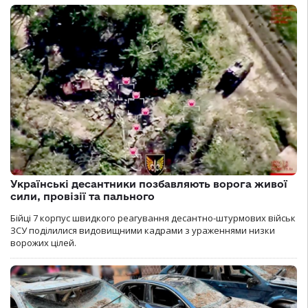
Українські десантники позбавляють ворога живої
сили, провізії та пального
Бійці 7 корпус швидкого реагування десантно-штурмових військ
ЗСУ поділилися видовищними кадрами з ураженнями низки
ворожих цілей.