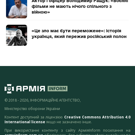
Актор і офіцер Володимир Ращук: «Воєнні
фільми не мають нічого спільного з
війною»
«Це зло має бути переможене»: історія
українця, який пережив російський полон
© 2018 - 2026, ІНФОРМАЦІЙНЕ АГЕНТСТВО,
Міністерство оборони України
Контент доступний за ліцензією
Creative Commons Attribution 4.0
International license
якщо не зазначено інше.
При використанні контенту з сайту АрміяInform посилання на