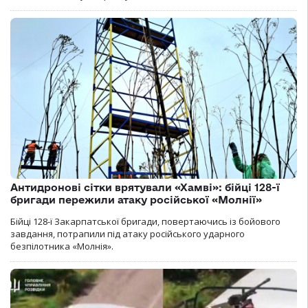
Антидронові сітки врятували «Хамві»: бійці 128-ї
бригади пережили атаку російської «Молнії»
Бійці 128-ї Закарпатської бригади, повертаючись із бойового
завдання, потрапили під атаку російського ударного
безпілотника «Молнія».