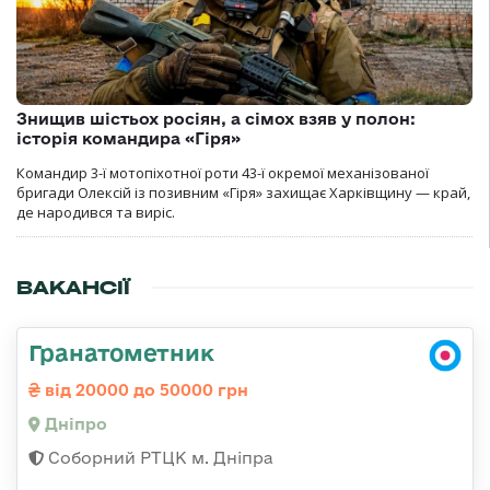
Знищив шістьох росіян, а сімох взяв у полон:
історія командира «Гіря»
Командир 3-ї мотопіхотної роти 43-ї окремої механізованої
бригади Олексій із позивним «Гіря» захищає Харківщину — край,
де народився та виріс.
ВАКАНСІЇ
Гранатометник
від 20000 до 50000 грн
Дніпро
Соборний РТЦК м. Дніпра