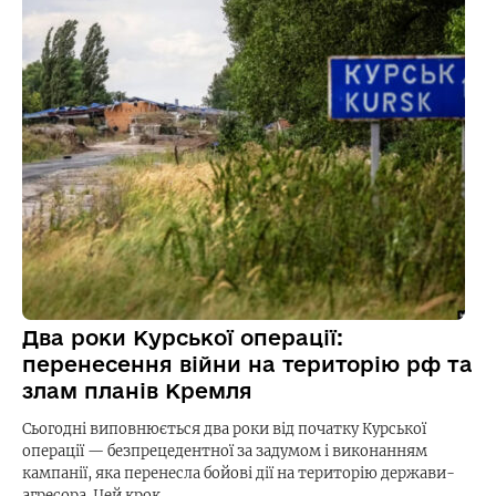
Два роки Курської операції:
перенесення війни на територію рф та
злам планів Кремля
Сьогодні виповнюється два роки від початку Курської
операції — безпрецедентної за задумом і виконанням
кампанії, яка перенесла бойові дії на територію держави-
агресора. Цей крок…