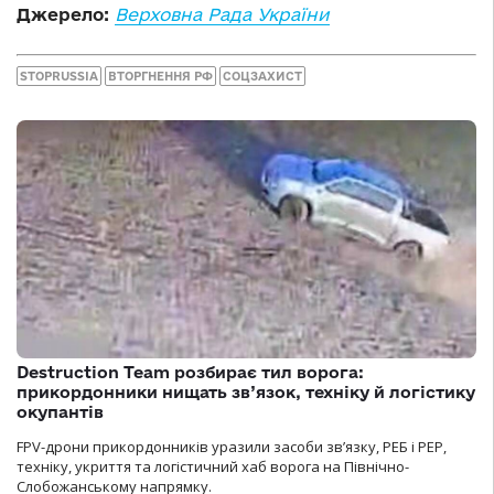
Джерело:
Верховна Рада України
STOPRUSSIA
ВТОРГНЕННЯ РФ
СОЦЗАХИСТ
Destruction Team розбирає тил ворога:
прикордонники нищать зв’язок, техніку й логістику
окупантів
FPV-дрони прикордонників уразили засоби зв’язку, РЕБ і РЕР,
техніку, укриття та логістичний хаб ворога на Північно-
Слобожанському напрямку.