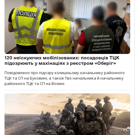
120 неіснуючих мобілізованих: посадовців ТЦК
підозрюють у махінаціях з реєстром «Оберіг»
Повідомлено про підозру колишньому начальнику районного
ТЦК та СП на Буковині, а також Тво начальника й начальнику
районного ТЦК та СП на Волині.