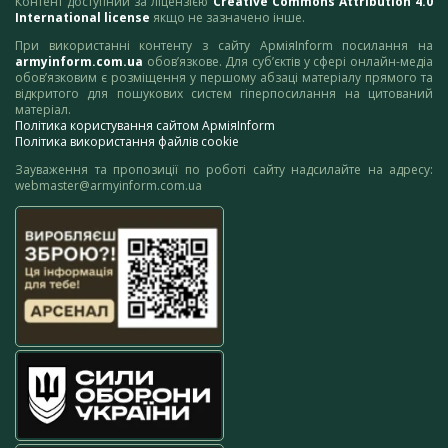
Контент доступний за ліцензією
Creative Commons Attribution 4.0
International license
якщо не зазначено інше.
При використанні контенту з сайту АрміяInform посилання на
armyinform.com.ua
обов’язкове. Для суб’єктів у сфері онлайн-медіа
обов’язковим є розміщення у першому абзаці матеріалу прямого та
відкритого для пошукових систем гіперпосилання на цитований
матеріал.
Політика користування сайтом АрміяInform
Політика використання файлів cookie
Зауваження та пропозиції по роботі сайту надсилайте на адресу:
webmaster@armyinform.com.ua