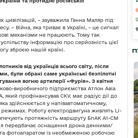
країни та протидію російської
вох цивілізацій, – зауважила Ганна Маляр під
су. – Війна, яка триває в Україні, – це сигнал
екові механізми не працюють. Тому так
успільству інформацію про серйозність цієї
гу зброєю нашій країні.
П
тників від українців всього світу, після
ми, були обрані саме українські безпілотні
гування вогню артилерії «Фурія». З квітня
уково-виробничого підприємства Атлон Авіа
, який профінансував СКУ, має радіус дії до
, яка здійснюється у напівавтоматичному,
режимах. Роботу електродвигуна живлять Li-
езпечують протяжність маршруту БпАК А1-СМ
ція передбачає оснащення дрона денними/
 та фотоапаратом із необмеженою робочою