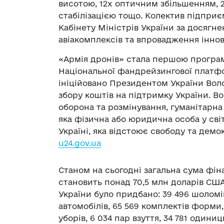
висотою, 12х оптичним збільшенням,
стабілізацією тощо. Колектив підприє
Кабінету Міністрів України за досягне
авіакомплексів та впровадження іннов
«Армія дронів» стала першою програ
Національної фандрейзингової платфо
ініційовано Президентом України Вол
збору коштів на підтримку України. В
оборона та розмінування, гуманітарна
яка фізична або юридична особа у сві
Україні, яка відстоює свободу та демок
u24.gov.ua
Станом на сьогодні загальна сума фін
становить понад 70,5 млн доларів США
України було придбано: 39 496 шоломів
автомобілів, 65 569 комплектів форми,
уборів, 6 034 пар взуття, 34 781 одини