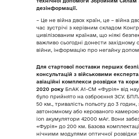
технічної допомоги Збройним Силам У
дезінформації.
– Це не війна двох країн, це – війна д
час зустрічі з керівним складом Конгре
цивілізованим країнам, що ніякі безп
важливо сьогодні донести західному с
війни, інформацію про негайну допомо
Для стартової поставки перших безпіло
консультацій з військовими експерта
авіаційні комплекси розвідки та кори
2020 року
БпАК А1-СМ «Фурія» від на
було прийнято на озброєння ЗСУ. БПЛА
50 км., тривалість польоту до 3 годин
автономному або керованого камерою 
ion акумулятори 42000 мАг. Вони заб
«Фурія» до 200 км. Базова комплекта
нічними модулями оптичної розвідки