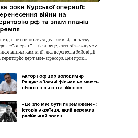
ва роки Курської операції:
еренесення війни на
ериторію рф та злам планів
ремля
ьогодні виповнюється два роки від початку
урської операції — безпрецедентної за задумом
виконанням кампанії, яка перенесла бойові дії
а територію держави-агресора. Цей крок…
Актор і офіцер Володимир
Ращук: «Воєнні фільми не мають
нічого спільного з війною»
«Це зло має бути переможене»:
історія українця, який пережив
російський полон