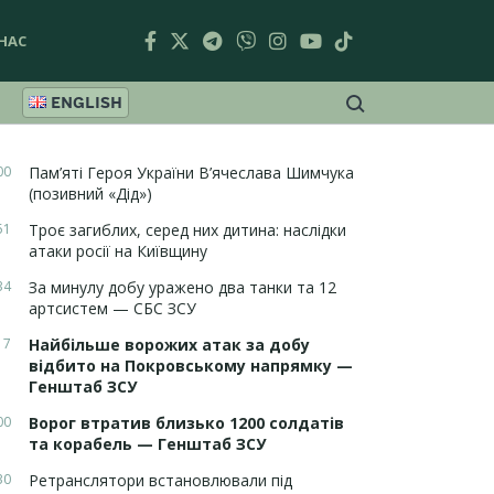
НАС
ENGLISH
00
Пам’яті Героя України В’ячеслава Шимчука
(позивний «Дід»)
51
Троє загиблих, серед них дитина: наслідки
атаки росії на Київщину
34
За минулу добу уражено два танки та 12
артсистем — СБС ЗСУ
17
Найбільше ворожих атак за добу
відбито на Покровському напрямку —
Генштаб ЗСУ
00
Ворог втратив близько 1200 солдатів
та корабель — Генштаб ЗСУ
30
Ретранслятори встановлювали під