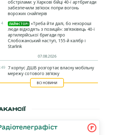
обстрілами: у Харкові бійці 40-ї артбригади
забезпечили зв’язок попри вогонь
ворожих снайперів
14
«Треба йти далі, бо нехороші
ЛАЙФСТОРІ
люди відходять з позицій»: зв’язківець 40-ї
артилерійської бригади про
Слобожанський наступ, 155-й калібр і
Starlink
07.08.2026
:49
7 корпус ДШВ розгортає власну мобільну
мережу сотового зв’язку
ВСІ НОВИНИ
АКАНСІЇ
Радіотелеграфіст