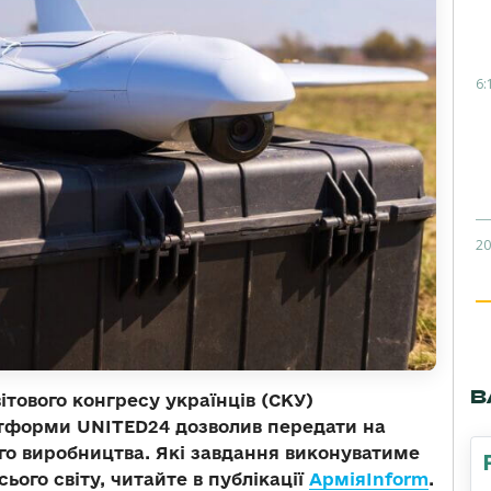
6:
20
В
тового конгресу українців (СКУ)
атформи
UNITED
24 дозволив передати на
го виробництва. Які завдання виконуватиме
ього світу, читайте в публікації
Армія
Inform
.