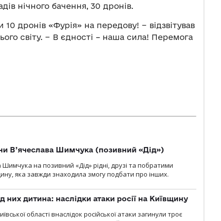
дів нічного бачення, 30 дронів.
10 дронів «Фурія» на передову! − відзвітував
ого світу. − В єдності – наша сила! Перемога
їни В’ячеслава Шимчука (позивний «Дід»)
а Шимчука на позивний «Дід» рідні, друзі та побратими
ину, яка завжди знаходила змогу подбати про інших.
д них дитина: наслідки атаки росії на Київщину
ївської області внаслідок російської атаки загинули троє