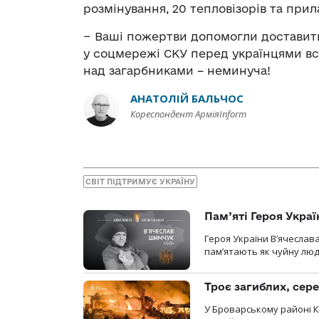
розмінування, 20 тепловізорів та прила
− Ваші пожертви допомогли доставити 
у соцмережі СКУ перед українцями всь
над загарбниками – неминуча!
АНАТОЛІЙ БАЛЬЧОС
Кореспондент АрміяInform
СВІТ ПІДТРИМУЄ УКРАЇНУ
Пам’яті Героя Укра
Героя України В’ячеслав
пам’ятають як чуйну люд
Троє загиблих, сере
У Броварському районі Ки