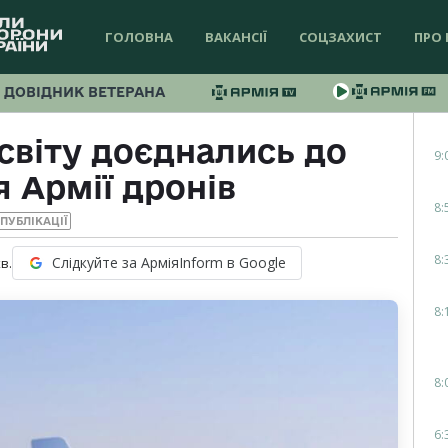
ГОЛОВНА
ВАКАНСІЇ
СОЦЗАХИСТ
ПРО 
ДОВІДНИК ВЕТЕРАНА
 світу доєднались до
9:
 Армії дронів
8:
ПУБЛІКАЦІЇ
8:
Слідкуйте за АрміяInform в Google
в.
8:
8:
6: