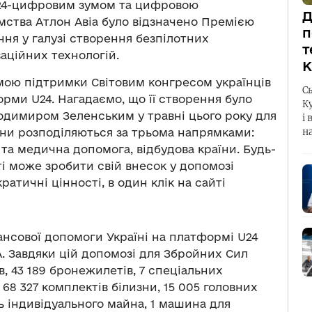
 24-цифровим зумом та цифровою
Д
мства Атлон Авіа було відзначено Премією
п
ння у галузі створення безпілотних
т
аційних технологій.
К
мою підтримки Світовим конгресом українців
С
рми U24. Нагадаємо, що її створення було
К
одимиром Зеленським у травні цього року для
і 
они розподіляються за трьома напрямками:
н
 та медична допомога, відбудова країни. Будь-
ті може зробити свій внесок у допомозі
ратичні цінності, в один клік на сайті
ансової допомоги Україні на платформі U24
. Завдяки цій допомозі для Збройних Сил
, 43 189 бронежилетів, 7 спеціальних
 68 327 комплектів білизни, 15 005 головних
ць індивідуального майна, 1 машина для