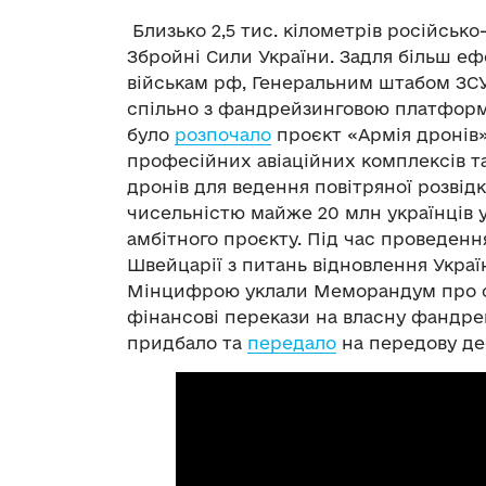
Близько 2,5 тис. кілометрів російськ
Збройні Сили України. Задля більш е
військам рф, Генеральним штабом ЗСУ
спільно з фандрейзинговою платформ
було
розпочало
проєкт «Армія дронів»
професійних авіаційних комплексів т
дронів для ведення повітряної розвід
чисельністю майже 20 млн українців у 
амбітного проєкту. Під час проведенн
Швейцарії з питань відновлення Украї
Мінцифрою уклали Меморандум про с
фінансові перекази на власну фандре
придбало та
передало
на передову де