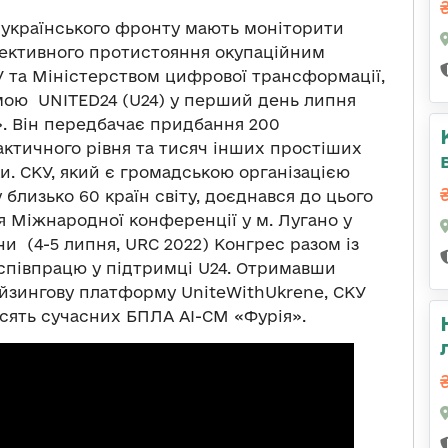
о-українського фронту мають моніторити
фективного протистояння окупаційним
 та Міністерством цифрової трансформації,
ою UNITED24 (U24) у перший день липня
. Він передбачає придбання 200
актичного рівня та тисяч інших простіших
ки. СКУ, який є громадською організацією
близько 60 країн світу, доєднався до цього
я Міжнародної конференції у м. Лугано у
ни (4-5 липня, URC 2022) Конгрес разом із
півпрацю у підтримці U24. Отримавши
йзингову платформу UniteWithUkrene, СКУ
сять сучасних БПЛА АІ-СМ «Фурія».