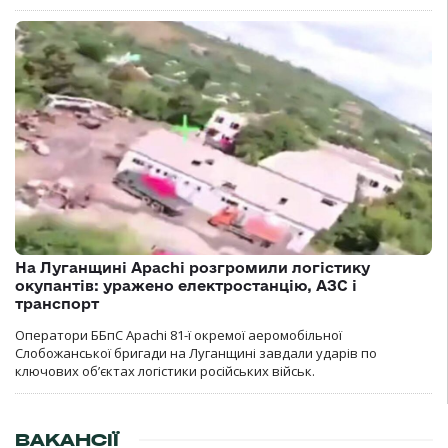
На Луганщині Apachi розгромили логістику
окупантів: уражено електростанцію, АЗС і
транспорт
Оператори ББпС Apachi 81-ї окремої аеромобільної
Слобожанської бригади на Луганщині завдали ударів по
ключових об’єктах логістики російських військ.
ВАКАНСІЇ