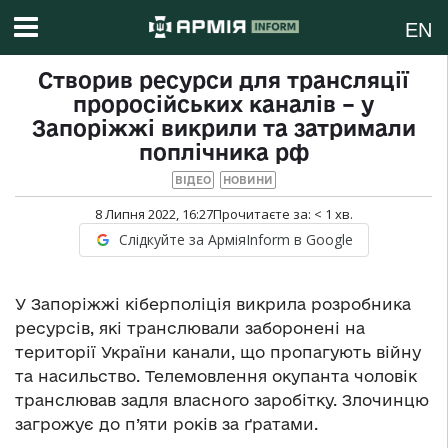
EN
Створив ресурси для трансляції
проросійських каналів – у
Запоріжжі викрили та затримали
поплічника рф
ВІДЕО
НОВИНИ
8 Липня 2022, 16:27
Прочитаєте за:
< 1
хв.
Слідкуйте за АрміяInform в Google
У Запоріжжі кіберполіція викрила розробника
ресурсів, які транслювали заборонені на
території України канали, що пропагують війну
та насильство. Телемовлення окупанта чоловік
транслював задля власного заробітку. Злочинцю
загрожує до п’яти років за ґратами.