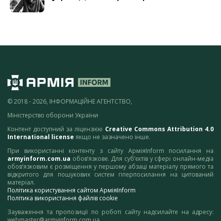
© 2018 - 2026, ІНФОРМАЦІЙНЕ АГЕНТСТВО,
Міністерство оборони України
Контент доступний за ліцензією
Creative Commons Attribution 4.0
International license
якщо не зазначено інше.
При використанні контенту з сайту АрміяInform посилання на
armyinform.com.ua
обов’язкове. Для суб’єктів у сфері онлайн-медіа
обов’язковим є розміщення у першому абзаці матеріалу прямого та
відкритого для пошукових систем гіперпосилання на цитований
матеріал.
Політика користування сайтом АрміяInform
Політика використання файлів cookie
Зауваження та пропозиції по роботі сайту надсилайте на адресу:
webmaster@armyinform.com.ua