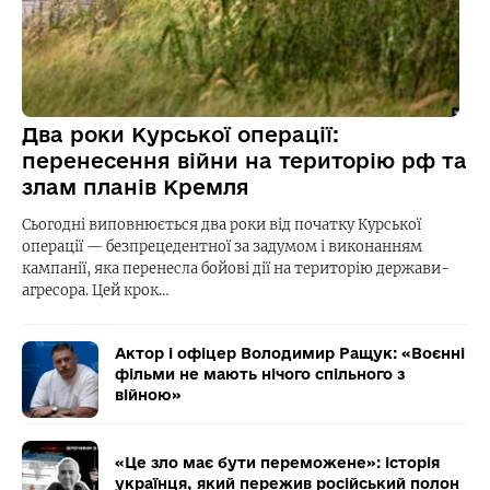
Два роки Курської операції:
перенесення війни на територію рф та
злам планів Кремля
Сьогодні виповнюється два роки від початку Курської
операції — безпрецедентної за задумом і виконанням
кампанії, яка перенесла бойові дії на територію держави-
агресора. Цей крок…
Актор і офіцер Володимир Ращук: «Воєнні
фільми не мають нічого спільного з
війною»
«Це зло має бути переможене»: історія
українця, який пережив російський полон