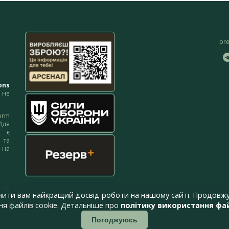
pr
ons
не
orm
Для
м є
 та
 на
 на
чити вам найкращий досвід роботи на нашому сайті. Продовжу
я файлів cookie. Детальніше про
політику використання фай
Погоджуюсь