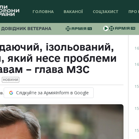
ГОЛОВНА
ВАКАНСІЇ
СОЦЗАХИСТ
ПРО 
ДОВІДНИК ВЕТЕРАНА
адаючий, ізольований,
16
, який несе проблеми
16
вам – глава МЗС
НОВИНИ
15
Слідкуйте за АрміяInform в Google
в.
15
15