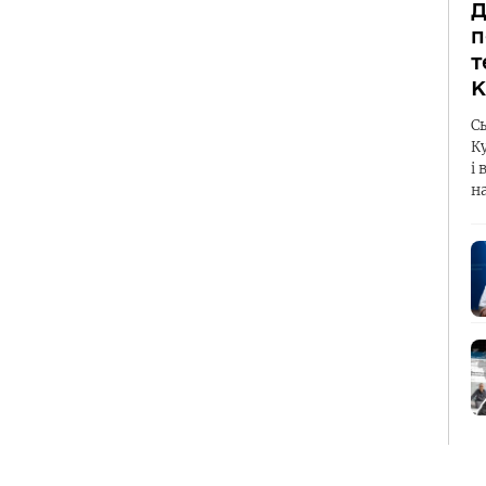
Д
п
т
К
С
К
і 
н