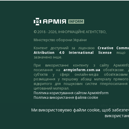
© 2018 - 2026, ІНФОРМАЦІЙНЕ АГЕНТСТВО,
Міністерство оборони України
Контент доступний за ліцензією
Creative Comm
Attribution 4.0 International license
якщо 
зазначено інше.
При використанні контенту з сайту АрміяInf
посилання на
armyinform.com.ua
обов’язкове. 
суб’єктів у сфері онлайн-медіа обов’язкови
розміщення у першому абзаці матеріалу прямого
відкритого для пошукових систем гіперпосилання
цитований матеріал.
Політика користування сайтом АрміяInform
Політика використання файлів cookie
Зауваження та пропозиції по роботі сайту надсилайте
Ми використовуємо файли cookie, щоб забезпе
адресу:
webmaster@armyinform.com.ua
використанн