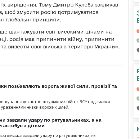
я їх вирішення. Тому Дмитро Кулеба закликав
ів, щоб змусити росію дотримуватися
ні глобальні принципи.
ьше шантажувати світ високими цінами на
пеці. росія має припинити війну, припинити
та вивести свої війська з території України»,
ки позбавляють ворога живої сили, провізії та
 реагування десантно-штурмових військ ЗСУ поділилися
ураженнями низки ворожих цілей.
ни завдали удару по рятувальниках, а на
 автобус з дітьми
йські війська завдали удару по рятувальниках, які