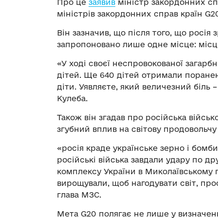
Про це
заявив
міністр закордонних сп
міністрів закордонних справ країн G2
Він зазначив, що після того, що росія 
запропоновано лише одне місце: місц
«У ході своєї неспровокованої загарбн
дітей. Ще 640 дітей отримали поранення
діти. Уявляєте, який величезний біль 
Кулеба.
Також він згадав про російська військ
згубний вплив на світову продовольчу
«росія краде українське зерно і бомби
російські війська завдали удару по 
комплексу України в Миколаївському по
вирощували, щоб нагодувати світ, про
глава МЗС.
Мета G20 полягає не лише у визначен