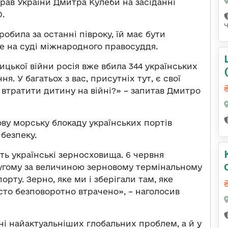
рав України Дмитра Кулеби на засіданні
0.
зробила за останні півроку, їй має бути
е на суді міжнародного правосуддя.
ицької війни росія вже вбила 344 українських
. У багатьох з вас, присутніх тут, є свої
– втратити дитину на війні?» – запитав Дмитро
ову морську блокаду українських портів
 безпеку.
ть українські зерносховища. 6 червня
другому за величиною зерновому термінальному
рту. Зерно, яке ми і зберігали там, яке
сто безповоротно втрачено», – наголосив
ні найактуальніших глобальних проблем, а й у