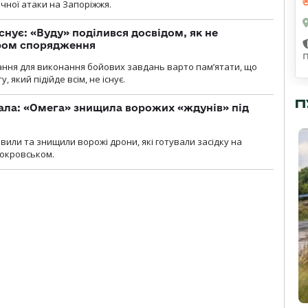
ічної атаки на Запоріжжя.
снує: «Вуду» поділився досвідом, як не
ром спорядження
ання для виконання бойових завдань варто пам’ятати, що
 який підійде всім, не існує.
П
ала: «Омега» знищила ворожих «ждунів» під
вили та знищили ворожі дрони, які готували засідку на
Покровськом.