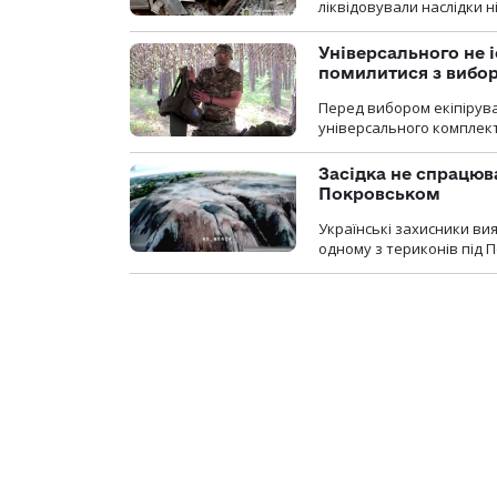
ліквідовували наслідки н
Універсального не і
помилитися з вибо
Перед вибором екіпірув
універсального комплекту,
Засідка не спрацюв
Покровськом
Українські захисники вия
одному з териконів під 