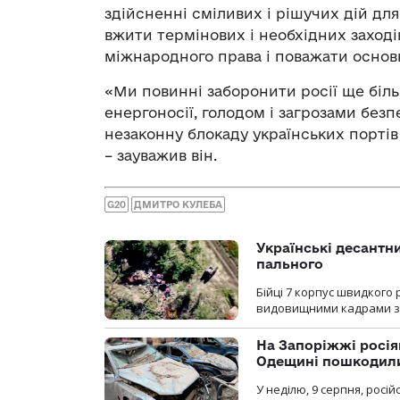
здійсненні сміливих і рішучих дій дл
вжити термінових і необхідних заход
міжнародного права і поважати основ
«Ми повинні заборонити росії ще біл
енергоносії, голодом і загрозами без
незаконну блокаду українських портів 
– зауважив він.
G20
ДМИТРО КУЛЕБА
Українські десантни
пального
Бійці 7 корпус швидкого
видовищними кадрами з 
На Запоріжжі росія
Одещині пошкодили
У неділю, 9 серпня, росі