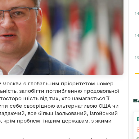
14
14
13
у москви є глобальним пріоритетом номер
ьність, запобігти поглибленню продовольчої
тосторонність від тих, хто намагається її
В
вити себе своєрідною альтернативою США чи
падаючий, все більш ізольований, ізгойський
о, крім проблем іншим державам, з якими