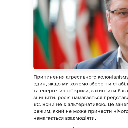
Припинення агресивного колоніалізм
один, якщо ми хочемо зберегти стабіл
та енергетичної кризи, захистити бага
знищити. росія намагається предста
ЄС. Вони не є альтернативою. Це зане
режим, який не може принести нічог
намагається взаємодіяти.