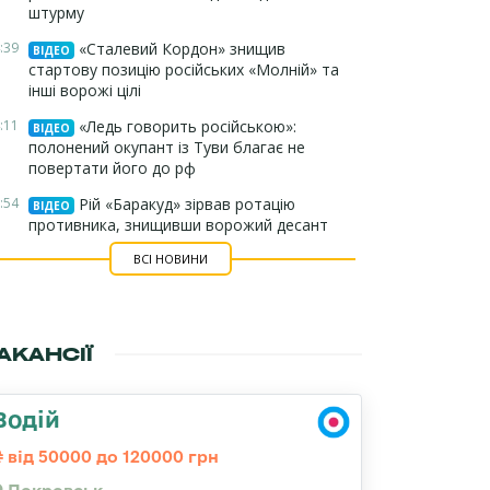
штурму
:39
«Сталевий Кордон» знищив
ВІДЕО
стартову позицію російських «Молній» та
інші ворожі цілі
:11
«Ледь говорить російською»:
ВІДЕО
полонений окупант із Туви благає не
повертати його до рф
:54
Рій «Баракуд» зірвав ротацію
ВІДЕО
противника, знищивши ворожий десант
ВСІ НОВИНИ
АКАНСІЇ
Водій
від 50000 до 120000 грн