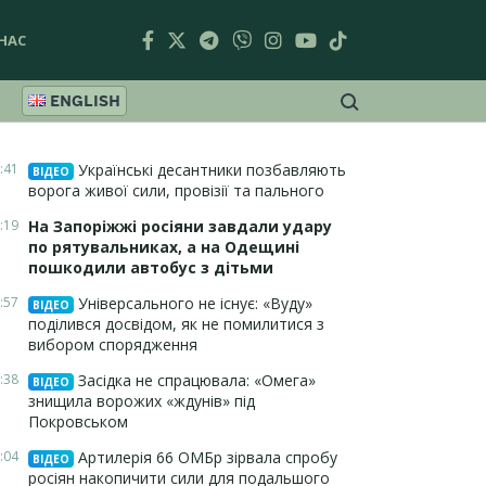
НАС
ENGLISH
:41
Українські десантники позбавляють
ВІДЕО
ворога живої сили, провізії та пального
:19
На Запоріжжі росіяни завдали удару
по рятувальниках, а на Одещині
пошкодили автобус з дітьми
:57
Універсального не існує: «Вуду»
ВІДЕО
поділився досвідом, як не помилитися з
вибором спорядження
:38
Засідка не спрацювала: «Омега»
ВІДЕО
знищила ворожих «ждунів» під
Покровськом
:04
Артилерія 66 ОМБр зірвала спробу
ВІДЕО
росіян накопичити сили для подальшого