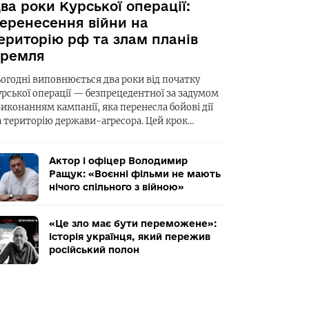
ва роки Курської операції:
еренесення війни на
ериторію рф та злам планів
ремля
ьогодні виповнюється два роки від початку
урської операції — безпрецедентної за задумом
виконанням кампанії, яка перенесла бойові дії
а територію держави-агресора. Цей крок…
Актор і офіцер Володимир
Ращук: «Воєнні фільми не мають
нічого спільного з війною»
«Це зло має бути переможене»:
історія українця, який пережив
російський полон