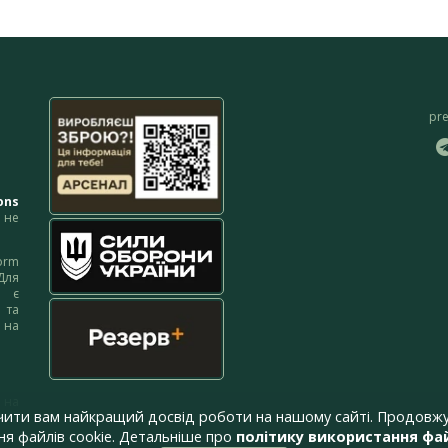
pr
ons
не
orm
Для
м є
 та
 на
 на
чити вам найкращий досвід роботи на нашому сайті. Продовжу
я файлів cookie. Детальніше про
політику використання фай