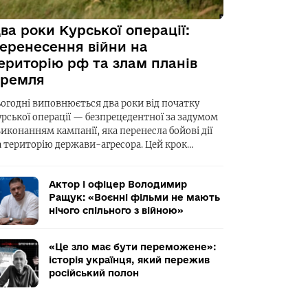
ва роки Курської операції:
еренесення війни на
ериторію рф та злам планів
ремля
ьогодні виповнюється два роки від початку
урської операції — безпрецедентної за задумом
виконанням кампанії, яка перенесла бойові дії
а територію держави-агресора. Цей крок…
Актор і офіцер Володимир
Ращук: «Воєнні фільми не мають
нічого спільного з війною»
«Це зло має бути переможене»:
історія українця, який пережив
російський полон