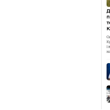
Д
п
т
К
С
К
і 
н