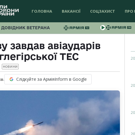
ГОЛОВНА
ВАКАНСІЇ
СОЦЗАХИСТ
ПРО 
ДОВІДНИК ВЕТЕРАНА
у завдав авіаударів
глегірської ТЕС
20
НОВИНИ
Слідкуйте за АрміяInform в Google
хв.
20
20
20