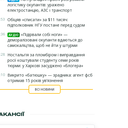
логістику окупантів: уражено
електростанцію, АЗС і транспорт
:53
Обіцяв «списати» за $11 тисяч:
підполковник НГУ постане перед судом
:36
«Підірвали собі ноги» —
АУДІО
деморалізовані окупанти вдаються до
самокаліцтва, щоб не йти у штурми
:28
Ностальгія за пломбіром і виправдання
росії коштували студенту семи років
тюрми: у Харкові засуджено «блогера»
:10
Викрито «батюшку» — зрадника: агент фсб
отримав 15 років ув’язнення
ВСІ НОВИНИ
АКАНСІЇ