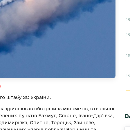
19
19
19
19
я
го штабу ЗС України.
здійснював обстріли із мінометів, ствольної
елених пунктів Бахмут, Спірне, Івано-Дар’ївка,
В
димирівка, Опитне, Торецьк, Зайцеве,
авіаційних ударів поблизу Вершини та