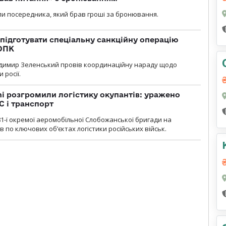
и посередника, який брав гроші за бронювання.
підготувати спеціальну санкційну операцію
 ОПК
димир Зеленський провів координаційну нараду щодо
 росії.
i розгромили логістику окупантів: уражено
С і транспорт
1-ї окремої аеромобільної Слобожанської бригади на
 по ключових об’єктах логістики російських військ.