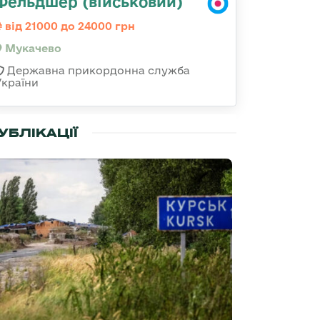
Фельдшер (військовий)
від 21000 до 24000 грн
Мукачево
Державна прикордонна служба
України
УБЛІКАЦІЇ