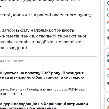
.
елої Долини та в районі населеного пункту
та Запорізькому напрямках тривають
мінометів, танків, ствольної та реактивної
одалік Василівки, Авдіївки, Новоселівки,
я в зведенні.
ЬКА ТЕС
ГШ ЗСУ
чікуються на початку 2027 року: Президент
у над вітчизняною балістикою та системою
димир Зеленський повідомив, що програма FREYJA вже
ної реалізації.
а держпосадовців: на Харківщині затримали
ував питання» з бронюванням