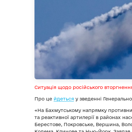
Ситуація щодо російського вторгненн
Про це
йдеться
у зведенні Генерально
«На Бахмутському напрямку противник 
та реактивної артилерії в районах нас
Берестове, Покровське, Вершина, Воло
Кодема, Клинове та Нью-Йорк. Завдав 