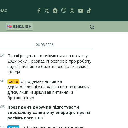
НАС
ENGLISH
06.08.2026
:51
Перші результати очікуються на початку
2027 року: Президент розповів про роботу
над вітчизняною балістикою та системою
FREYJA
:41
«Продавав» вплив на
ФОТО
держпосадовців: на Харківщині затримали
ділка, який «вирішував питання» з
бронюванням
:25
Президент доручив підготувати
спеціальну санкційну операцію проти
російського ОПК
:11
На Луганщині Apachi розгромили
ВІДЕО