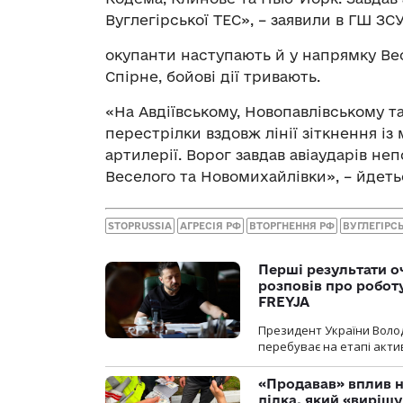
Вуглегірської ТЕС», – заявили в ГШ ЗСУ
окупанти наступають й у напрямку Вес
Спірне, бойові дії тривають.
«На Авдіївському, Новопавлівському 
перестрілки вздовж лінії зіткнення із 
артилерії. Ворог завдав авіаударів неп
Веселого та Новомихайлівки», – йдетьс
STOPRUSSIA
АГРЕСІЯ РФ
ВТОРГНЕННЯ РФ
ВУГЛЕГІРС
Перші результати о
розповів про робот
FREYJA
Президент України Воло
перебуває на етапі актив
«Продавав» вплив н
ділка, який «виріш