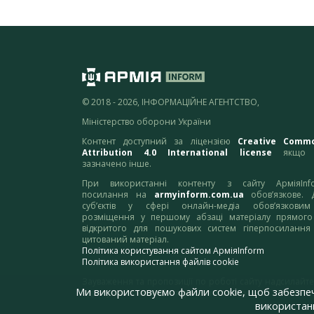
© 2018 - 2026, ІНФОРМАЦІЙНЕ АГЕНТСТВО,
Міністерство оборони України
Контент доступний за ліцензією
Creative Comm
Attribution 4.0 International license
якщо 
зазначено інше.
При використанні контенту з сайту АрміяInf
посилання на
armyinform.com.ua
обов’язкове. 
суб’єктів у сфері онлайн-медіа обов’язкови
розміщення у першому абзаці матеріалу прямого
відкритого для пошукових систем гіперпосилання
цитований матеріал.
Політика користування сайтом АрміяInform
Політика використання файлів cookie
Зауваження та пропозиції по роботі сайту надсилайте
Ми використовуємо файли cookie, щоб забезпе
адресу:
webmaster@armyinform.com.ua
використанн