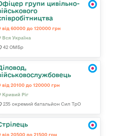
Офіцер групи цивільно-
військового
співробітництва
від 60000 до 120000 грн
Вся Україна
42 ОМБр
Діловод,
військовослужбовець
від 20100 до 120000 грн
Кривий Ріг
235 окремий батальйон Сил ТрО
Стрілець
від 20500 до 21500 грн