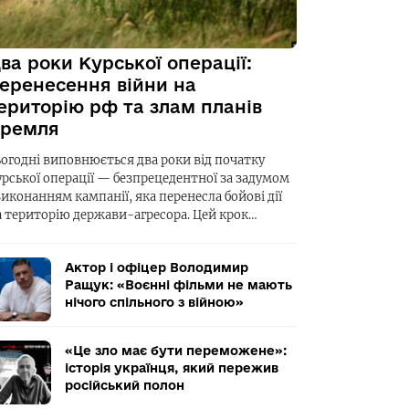
ва роки Курської операції:
еренесення війни на
ериторію рф та злам планів
ремля
ьогодні виповнюється два роки від початку
урської операції — безпрецедентної за задумом
виконанням кампанії, яка перенесла бойові дії
а територію держави-агресора. Цей крок…
Актор і офіцер Володимир
Ращук: «Воєнні фільми не мають
нічого спільного з війною»
«Це зло має бути переможене»:
історія українця, який пережив
російський полон