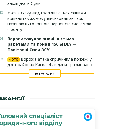
захищають Суми
40
«Без зв’язку люди залишаються сліпими
кошенятами»: чому військовий зв’язок
називають головною нервовою системою
фронту
24
Ворог атакував вночі шістьма
ракетами та понад 150 БПЛА —
Повітряні Сили ЗСУ
16
Ворожа атака спричинила пожежі у
ФОТО
двох районах Києва: 4 людини травмовано
ВСІ НОВИНИ
АКАНСІЇ
Головний спеціаліст
юридичного відділу