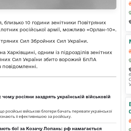
ня, близько 10 години зенітники Повітряних
лотник російської армії, можливо «Орлан-10».
тряних Сил Збройних Сил України.
 на Харківщині, одним із підрозділів зенітних
йних Сил України збито ворожий БпЛА
в повідомленні.
: чому росіяни заздрять українській військовій
що російські військові блогери бачать переваги української
изнають її ефективнішою за російську.
ають бої за Козачу Лопань: рф намагається