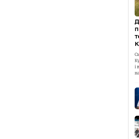
Д
п
т
К
С
К
і 
н