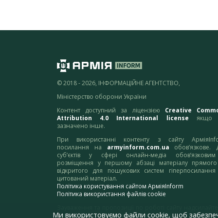
© 2018 - 2026, ІНФОРМАЦІЙНЕ АГЕНТСТВО,
Міністерство оборони України
Контент доступний за ліцензією
Creative Comm
Attribution 4.0 International license
якщо 
зазначено інше.
При використанні контенту з сайту АрміяInf
посилання на
armyinform.com.ua
обов’язкове. 
суб’єктів у сфері онлайн-медіа обов’язкови
розміщення у першому абзаці матеріалу прямого
відкритого для пошукових систем гіперпосилання
цитований матеріал.
Політика користування сайтом АрміяInform
Політика використання файлів cookie
Зауваження та пропозиції по роботі сайту надсилайте
Ми використовуємо файли cookie, щоб забезпе
адресу:
webmaster@armyinform.com.ua