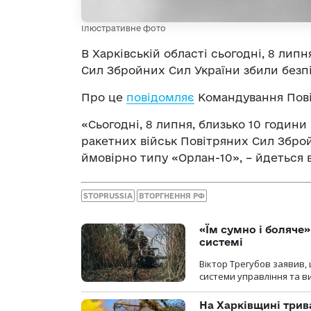
Ілюстративне фото
В Харківській області сьогодні, 8 лип
Сил Збройних Сил України збили безпі
Про це
повідомляє
Командування Пові
«Сьогодні, 8 липня, близько 10 години
ракетних військ Повітряних Сил Збро
ймовірно типу «Орлан-10», – йдеться 
STOPRUSSIA
ВТОРГНЕННЯ РФ
«Їм сумно і боляче»
системі
Віктор Трегубов заявив, 
системи управління та в
На Харківщині трив