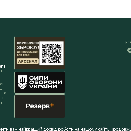
pr
ons
не
orm
Для
м є
 та
 на
 на
чити вам найкращий досвід роботи на нашому сайті. Продовжу