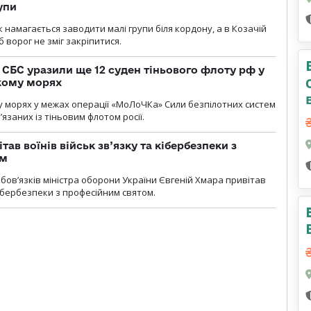
упи
 намагається заводити малі групи біля кордону, а в Козачій
 ворог не зміг закріпитися.
СБС уразили ще 12 суден тіньового флоту рф у
кому морях
 морях у межах операції «МоЛоЧКа» Сили безпілотних систем
’язаних із тіньовим флотом росії.
тав воїнів військ зв’язку та кібербезпеки з
ом
ов’язків міністра оборони України Євгеній Хмара привітав
 кібербезпеки з професійним святом.