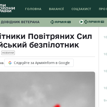
ГОЛОВНА
ВАКАНСІЇ
СОЦЗАХИСТ
ПРО 
ДОВІДНИК ВЕТЕРАНА
ітники Повітряних Сил
10
йський безпілотник
НОВИНИ
10
Слідкуйте за АрміяInform в Google
хв.
10
10
9: