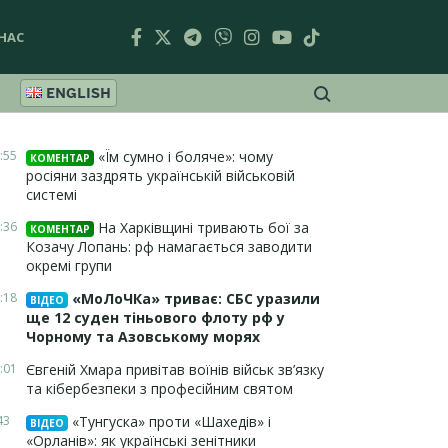
НАС
ENGLISH
:55
«Їм сумно і боляче»: чому
КОМЕНТАР
росіяни заздрять українській військовій
системі
:36
На Харківщині тривають бої за
КОМЕНТАР
Козачу Лопань: рф намагається заводити
окремі групи
:18
«МоЛоЧКа» триває: СБС уразили
ВІДЕО
ще 12 суден тіньового флоту рф у
Чорному та Азовському морях
:01
Євгеній Хмара привітав воїнів військ зв’язку
та кібербезпеки з професійним святом
43
«Тунгуска» проти «Шахедів» і
ВІДЕО
«Орланів»: як українські зенітники