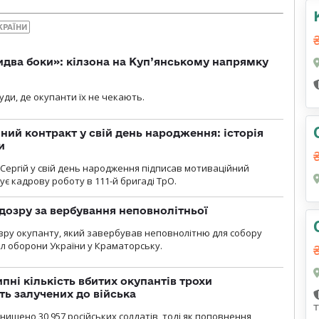
КРАЇНИ
бидва боки»: кілзона на Куп’янському напрямку
я
уди, де окупанти їх не чекають.
ний контракт у свій день народження: історія
и
 Сергій у свій день народження підписав мотиваційний
ує кадрову роботу в 111-й бригаді ТрО.
дозру за вербування неповнолітньої
зру окупанту, який завербував неповнолітню для собору
л оборони України у Краматорську.
ипні кількість вбитих окупантів трохи
ть залучених до війська
нищено 30 957 російських солдатів, тоді як поповнення