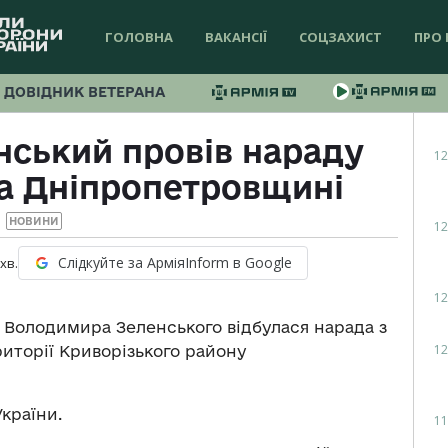
ГОЛОВНА
ВАКАНСІЇ
СОЦЗАХИСТ
ПРО 
ДОВІДНИК ВЕТЕРАНА
ський провів нараду
12
на Дніпропетровщині
НОВИНИ
12
Слідкуйте за АрміяInform в Google
хв.
12
 Володимира Зеленського відбулася нарада з
12
иторії Криворізького району
країни.
11