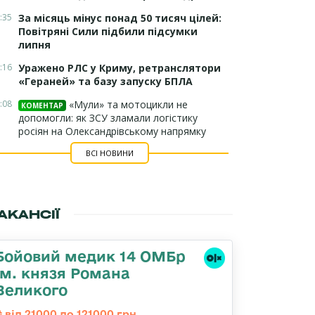
:35
За місяць мінус понад 50 тисяч цілей:
Повітряні Сили підбили підсумки
липня
:16
Уражено РЛС у Криму, ретранслятори
«Гераней» та базу запуску БПЛА
:08
«Мули» та мотоцикли не
КОМЕНТАР
допомогли: як ЗСУ зламали логістику
росіян на Олександрівському напрямку
ВСІ НОВИНИ
АКАНСІЇ
Бойовий медик 14 ОМБр
ім. князя Романа
Великого
від 21000 до 121000 грн