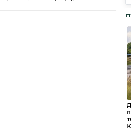
П
Д
п
т
К