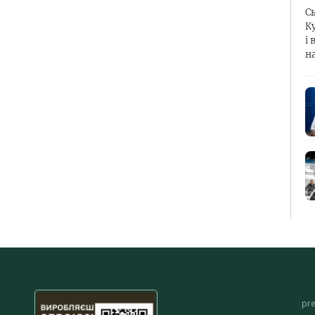
С
К
і 
н
pr