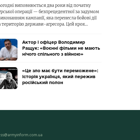
ьогодні виповнюється два роки від початку
урської операції — безпрецедентної за задумом
виконанням кампанії, яка перенесла бойові дії
а територію держави-агресора. Цей крок…
Актор і офіцер Володимир
Ращук: «Воєнні фільми не мають
нічого спільного з війною»
«Це зло має бути переможене»:
історія українця, який пережив
російський полон
ess@armyinform.com.ua