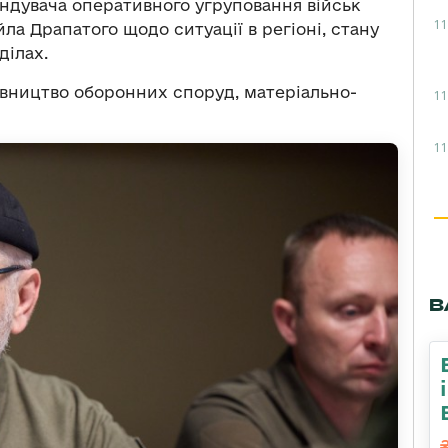
андувача оперативного угруповання військ
11
ла Драпатого щодо ситуації в регіоні, стану
ділах.
вництво оборонних споруд, матеріально-
11
11
В