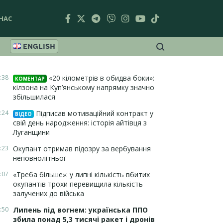
НАС
ENGLISH
:38
«20 кілометрів в обидва боки»:
КОМЕНТАР
кілзона на Куп’янському напрямку значно
збільшилася
:24
Підписав мотиваційний контракт у
ВІДЕО
свій день народження: історія айтівця з
Луганщини
:23
Окупант отримав підозру за вербування
неповнолітньої
:07
«Треба більше»: у липні кількість вбитих
окупантів трохи перевищила кількість
залучених до війська
:50
Липень під вогнем: українська ППО
збила понад 5,3 тисячі ракет і дронів