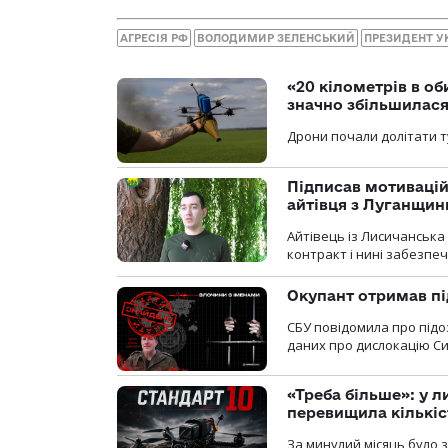
АГРЕСІЯ РФ
ВОЛОДИМИР ЗЕЛЕНСЬКИЙ
ПРЕЗИДЕНТ У
«20 кілометрів в о
значно збільшилас
Дрони почали долітати т
Підписав мотивацій
айтівця з Луганщин
Айтівець із Лисичанська
контракт і нині забезпеч
Окупант отримав пі
СБУ повідомила про підо
даних про дислокацію Си
«Треба більше»: у л
перевищила кількіс
За минулий місяць було з