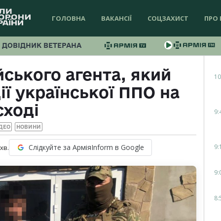
ГОЛОВНА
ВАКАНСІЇ
СОЦЗАХИСТ
ПРО 
ДОВІДНИК ВЕТЕРАНА
ського агента, який
10
ії української ППО на
сході
9:
ДЕО
НОВИНИ
9:
Слідкуйте за АрміяInform в Google
хв.
9:
8: