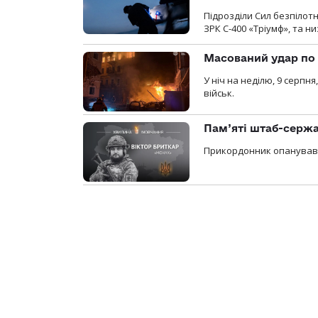
Підрозділи Сил безпілот
ЗРК С-400 «Тріумф», та н
Масований удар по 
У ніч на неділю, 9 серпн
військ.
Пам’яті штаб-сержа
Прикордонник опанував 