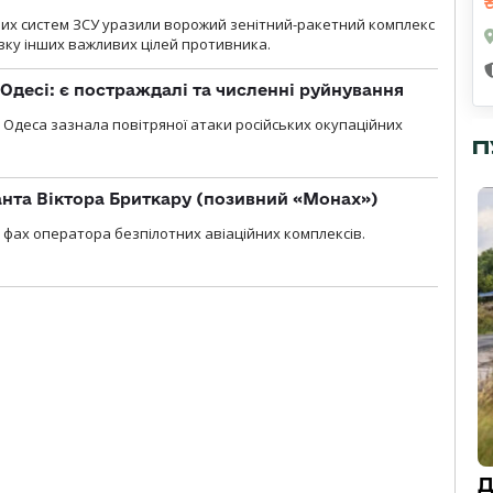
них систем ЗСУ уразили ворожий зенітний-ракетний комплекс
изку інших важливих цілей противника.
Одесі: є постраждалі та численні руйнування
я, Одеса зазнала повітряної атаки російських окупаційних
П
нта Віктора Бриткару (позивний «Монах»)
фах оператора безпілотних авіаційних комплексів.
Д