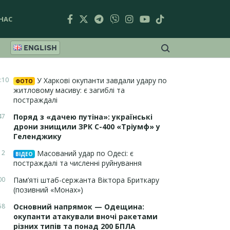
НАС
ENGLISH
:10
У Харкові окупанти завдали удару по
ФОТО
житловому масиву: є загиблі та
постраждалі
47
Поряд з «дачею путіна»: українські
дрони знищили ЗРК С-400 «Тріумф» у
Геленджику
12
Масований удар по Одесі: є
ВІДЕО
постраждалі та численні руйнування
00
Пам’яті штаб-сержанта Віктора Бриткару
(позивний «Монах»)
58
Основний напрямок — Одещина:
окупанти атакували вночі ракетами
різних типів та понад 200 БПЛА