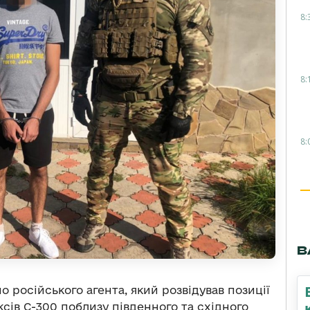
8:
8:
8:
В
 російського агента, який розвідував позиції
сів С-300 поблизу південного та східного