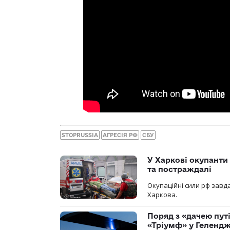
STOPRUSSIA
АГРЕСІЯ РФ
СБУ
У Харкові окупанти
та постраждалі
Окупаційні сили рф завд
Харкова.
Поряд з «дачею пут
«Тріумф» у Геленд