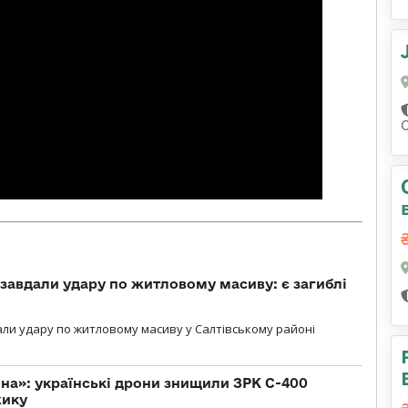
 завдали удару по житловому масиву: є загиблі
али удару по житловому масиву у Салтівському районі
іна»: українські дрони знищили ЗРК С-400
жику