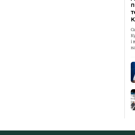
п
т
К
С
К
і 
н