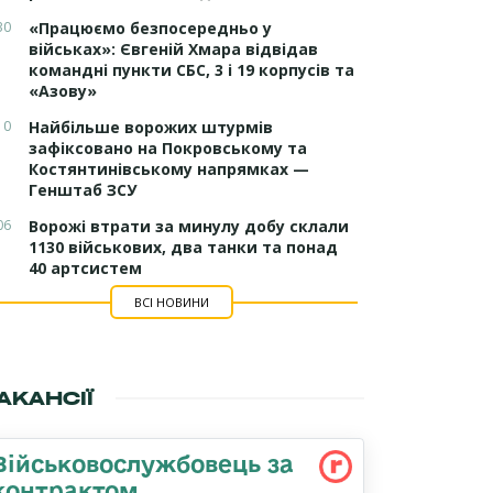
30
«Працюємо безпосередньо у
військах»: Євгеній Хмара відвідав
командні пункти СБС, 3 і 19 корпусів та
«Азову»
10
Найбільше ворожих штурмів
зафіксовано на Покровському та
Костянтинівському напрямках —
Генштаб ЗСУ
06
Ворожі втрати за минулу добу склали
1130 військових, два танки та понад
40 артсистем
ВСІ НОВИНИ
АКАНСІЇ
Військовослужбовець за
контрактом