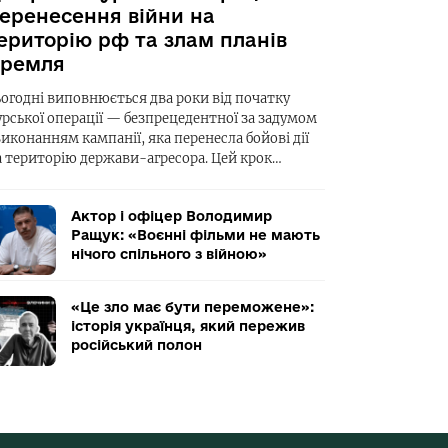
еренесення війни на
ериторію рф та злам планів
ремля
ьогодні виповнюється два роки від початку
урської операції — безпрецедентної за задумом
виконанням кампанії, яка перенесла бойові дії
а територію держави-агресора. Цей крок…
Актор і офіцер Володимир
Ращук: «Воєнні фільми не мають
нічого спільного з війною»
«Це зло має бути переможене»:
історія українця, який пережив
російський полон