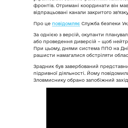
фронтів. Отримані координати він ма
відпрацьовані канали закритого зв’язку
Про це
повідомляє
Служба безпеки Ук
За однією з версій, окупанти планувал
або проведення диверсій – щоб нейтр
При цьому, днями система ППО на Дні
рашисти намагалися обстріляти облас
Зрадник був завербований представн
підривної діяльності. Йому повідомил
Зловмиснику обрано запобіжний захід 