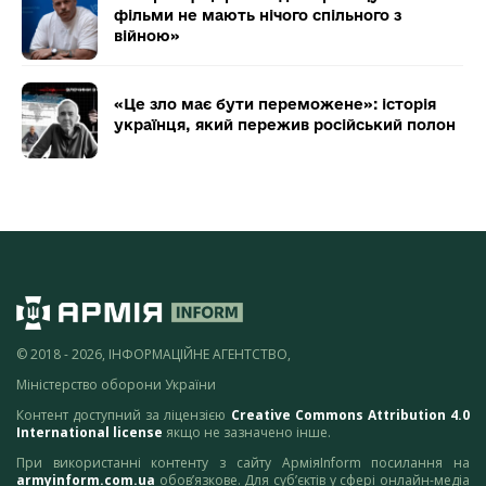
фільми не мають нічого спільного з
війною»
«Це зло має бути переможене»: історія
українця, який пережив російський полон
© 2018 - 2026, ІНФОРМАЦІЙНЕ АГЕНТСТВО,
Міністерство оборони України
Контент доступний за ліцензією
Creative Commons Attribution 4.0
International license
якщо не зазначено інше.
При використанні контенту з сайту АрміяInform посилання на
armyinform.com.ua
обов’язкове. Для суб’єктів у сфері онлайн-медіа