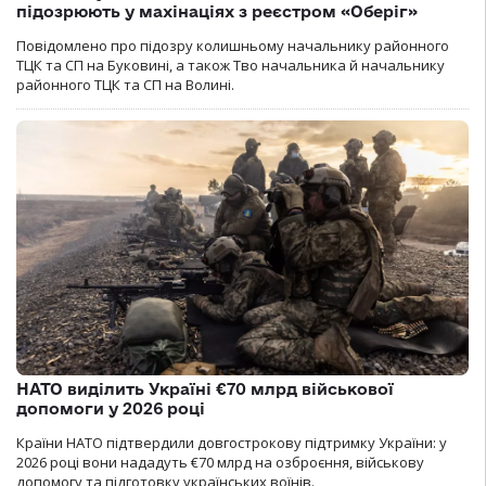
підозрюють у махінаціях з реєстром «Оберіг»
Повідомлено про підозру колишньому начальнику районного
ТЦК та СП на Буковині, а також Тво начальника й начальнику
районного ТЦК та СП на Волині.
НАТО виділить Україні €70 млрд військової
допомоги у 2026 році
Країни НАТО підтвердили довгострокову підтримку України: у
2026 році вони нададуть €70 млрд на озброєння, військову
допомогу та підготовку українських воїнів.