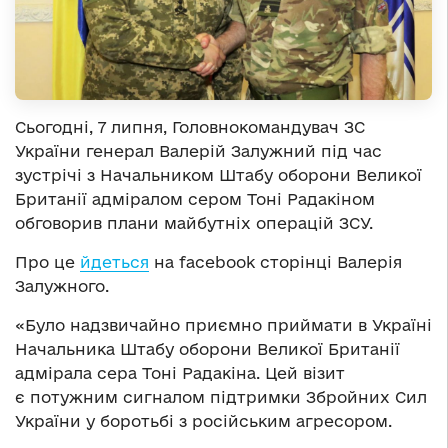
Сьогодні, 7 липня, Головнокомандувач ЗС
України генерал Валерій Залужний під час
зустрічі з Начальником Штабу оборони Великої
Британії адміралом сером Тоні Радакіном
обговорив плани майбутніх операцій ЗСУ.
Про це
йдеться
на facebook сторінці Валерія
Залужного.
«Було надзвичайно приємно приймати в Україні
Начальника Штабу оборони Великої Британії
адмірала сера Тоні Радакіна. Цей візит
є потужним сигналом підтримки Збройних Сил
України у боротьбі з російським агресором.