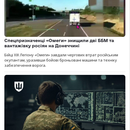
Спецпризначенці «Омеги» знищили дві ББМ та
вантажівку росіян на Донеччині
Бійці ХІІІ Легіону «Омеги» завдали чергових втрат російським
окупантам, уразивши бойові броньовані машини та техніку
забезпечення ворога.