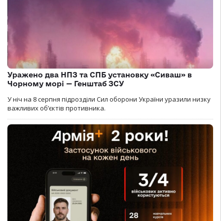
Уражено два НПЗ та СПБ установку «Сиваш» в
Чорному морі — Генштаб ЗСУ
У ніч на 8 серпня підрозділи Сил оборони України уразили низку
важливих об’єктів противника.