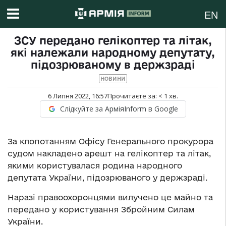
EN
ЗСУ передано гелікоптер та літак,
які належали народному депутату,
підозрюваному в держзраді
НОВИНИ
6 Липня 2022, 16:57
Прочитаєте за:
< 1
хв.
Слідкуйте за АрміяInform в Google
За клопотанням Офісу Генерального прокурора
судом накладено арешт на гелікоптер та літак,
якими користувалася родина народного
депутата України, підозрюваного у держзраді.
Наразі правоохоронцями вилучено це майно та
передано у користування Збройним Силам
України.