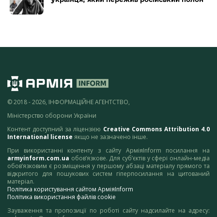
© 2018 - 2026, ІНФОРМАЦІЙНЕ АГЕНТСТВО,
Міністерство оборони України
Контент доступний за ліцензією
Creative Commons Attribution 4.0
International license
якщо не зазначено інше.
При використанні контенту з сайту АрміяInform посилання на
armyinform.com.ua
обов’язкове. Для суб’єктів у сфері онлайн-медіа
обов’язковим є розміщення у першому абзаці матеріалу прямого та
відкритого для пошукових систем гіперпосилання на цитований
матеріал.
Політика користування сайтом АрміяInform
Політика використання файлів cookie
Зауваження та пропозиції по роботі сайту надсилайте на адресу: