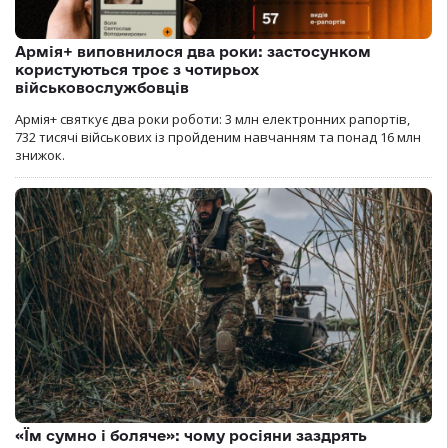
Армія+ виповнилося два роки: застосунком
користуються троє з чотирьох
військовослужбовців
Армія+ святкує два роки роботи: 3 млн електронних рапортів,
732 тисячі військових із пройденим навчанням та понад 16 млн
знижок.
«Їм сумно і боляче»: чому росіяни заздрять