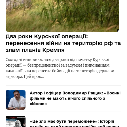
Два роки Курської операції:
перенесення війни на територію рф та
злам планів Кремля
Сьогодні виповнюється два роки від початку Курської
операції — безпрецедентної за задумом і виконанням
кампанії, яка перенесла бойові дії на територію держави-
агресора. Цей крок…
Актор і офіцер Володимир Ращук: «Воєнні
фільми не мають нічого спільного з
війною»
«Це зло має бути переможене»: історія
українця, який пережив російський полон