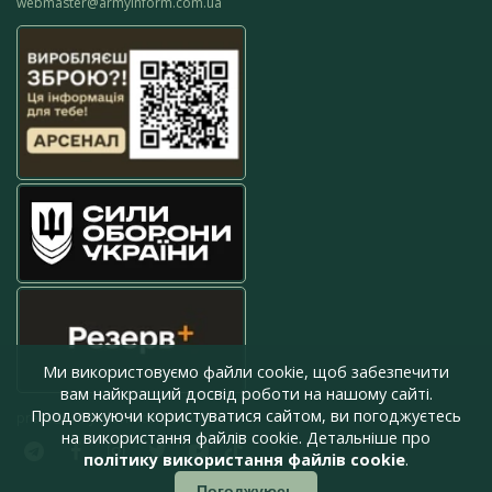
webmaster@armyinform.com.ua
Ми використовуємо файли cookie, щоб забезпечити
вам найкращий досвід роботи на нашому сайті.
Продовжуючи користуватися сайтом, ви погоджуєтесь
press@armyinform.com.ua
на використання файлів cookie. Детальніше про
політику використання файлів cookie
.
Погоджуюсь