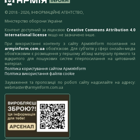
© 2018 - 2026, ІНФОРМАЦІЙНЕ АГЕНТСТВО,
Міністерство оборони України
Контент доступний за ліцензією
Creative Commons Attribution 4.0
International license
якщо не зазначено інше.
При використанні контенту з сайту АрміяInform посилання на
armyinform.com.ua
обов’язкове. Для суб’єктів у сфері онлайн-медіа
обов’язковим є розміщення у першому абзаці матеріалу прямого та
відкритого для пошукових систем гіперпосилання на цитований
матеріал.
Політика користування сайтом АрміяInform
Політика використання файлів cookie
Зауваження та пропозиції по роботі сайту надсилайте на адресу:
webmaster@armyinform.com.ua