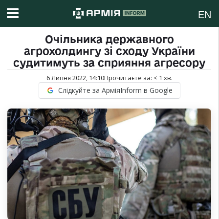
EN
Очільника державного
агрохолдингу зі сходу України
судитимуть за сприяння агресору
6 Липня 2022, 14:10
Прочитаєте за:
< 1
хв.
Слідкуйте за АрміяInform в Google