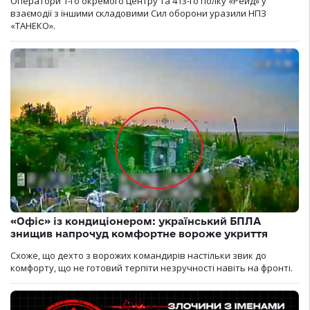
Оператори 1-го окремого центру та 413-го полку «Рейд» у
взаємодії з іншими складовими Сил оборони уразили НПЗ
«ТАНЕКО».
«Офіс» із кондиціонером: український БПЛА
знищив напрочуд комфортне вороже укриття
Схоже, що дехто з ворожих командирів настільки звик до
комфорту, що не готовий терпіти незручності навіть на фронті.