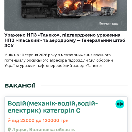
Уражено НПЗ «Танеко», підтверджено ураження
НПЗ «Ільський» та аеродрому — Генеральний штаб
ЗСУ
У ніч на 10 серпня 2026 року в межах зниження воєнного
потенціалу російського агресора підрозділи Сил оборони
України уразили нафтопереробний завод «Танеко».
ВАКАНСІЇ
Водій(механік-водій,водій-
електрик) категорія С
від 22000 до 120000 грн
Луцьк, Волинська область