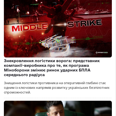
Знекровлення логістики ворога: представник
компанії-виробника про те, як програма
Міноборони змінює ринок ударних БПЛА
середнього радіуса
Знищення логістики противника на оперативній глибині стає
одним із ключових напрямів розвитку українських безпілотних
спроможностей.