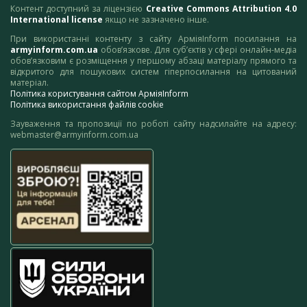
Контент доступний за ліцензією
Creative Commons Attribution 4.0
International license
якщо не зазначено інше.
При використанні контенту з сайту АрміяInform посилання на
armyinform.com.ua
обов’язкове. Для суб’єктів у сфері онлайн-медіа
обов’язковим є розміщення у першому абзаці матеріалу прямого та
відкритого для пошукових систем гіперпосилання на цитований
матеріал.
Політика користування сайтом АрміяInform
Політика використання файлів cookie
Зауваження та пропозиції по роботі сайту надсилайте на адресу:
webmaster@armyinform.com.ua