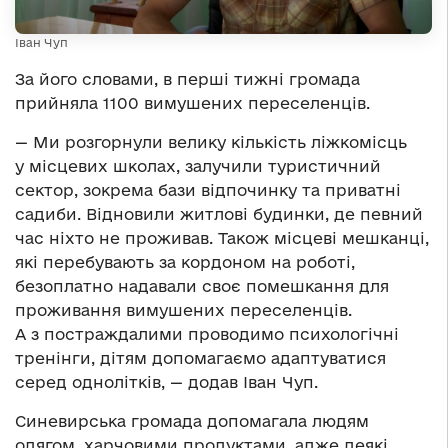
Іван Чуп
За його словами, в перші тижні громада
прийняла 1100 вимушених переселенців.
— Ми розгорнули велику кількість ліжкомісць
у місцевих школах, залучили туристичний
сектор, зокрема бази відпочинку та приватні
садиби. Відновили житлові будинки, де певний
час ніхто не проживав. Також місцеві мешканці,
які перебувають за кордоном на роботі,
безоплатно надавали своє помешкання для
проживання вимушених переселенців.
А з постраждалими проводимо психологічні
тренінги, дітям допомагаємо адаптуватися
серед однолітків, — додав Іван Чуп.
Синевирська громада допомагала людям
одягом, харчовими продуктами, адже деякі