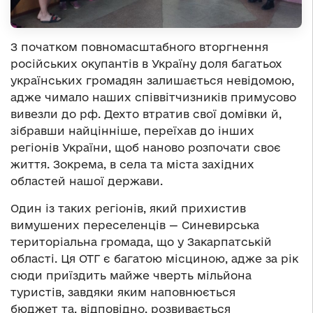
З початком повномасштабного вторгнення
російських окупантів в Україну доля багатьох
українських громадян залишається невідомою,
адже чимало наших співвітчизників примусово
вивезли до рф. Дехто втратив свої домівки й,
зібравши найцінніше, переїхав до інших
регіонів України, щоб наново розпочати своє
життя. Зокрема, в села та міста західних
областей нашої держави.
Один із таких регіонів, який прихистив
вимушених переселенців — Синевирська
територіальна громада, що у Закарпатській
області. Ця ОТГ є багатою місциною, адже за рік
сюди приїздить майже чверть мільйона
туристів, завдяки яким наповнюється
бюджет та, відповідно, розвивається