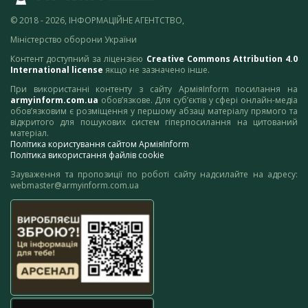
© 2018 - 2026, ІНФОРМАЦІЙНЕ АГЕНТСТВО,
Міністерство оборони України
Контент доступний за ліцензією
Creative Commons Attribution 4.0
International license
якщо не зазначено інше.
При використанні контенту з сайту АрміяInform посилання на
armyinform.com.ua
обов’язкове. Для суб’єктів у сфері онлайн-медіа
обов’язковим є розміщення у першому абзаці матеріалу прямого та
відкритого для пошукових систем гіперпосилання на цитований
матеріал.
Політика користування сайтом АрміяInform
Політика використання файлів cookie
Зауваження та пропозиції по роботі сайту надсилайте на адресу:
webmaster@armyinform.com.ua