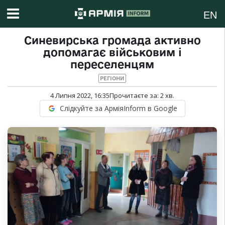
EN
Синевирська громада активно
допомагає військовим і
переселенцям
РЕГІОНИ
4 Липня 2022, 16:35
Прочитаєте за:
2
хв.
Слідкуйте за АрміяInform в Google