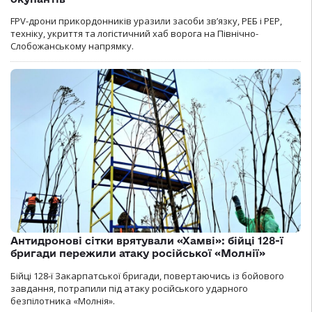
FPV-дрони прикордонників уразили засоби зв’язку, РЕБ і РЕР,
техніку, укриття та логістичний хаб ворога на Північно-
Слобожанському напрямку.
Антидронові сітки врятували «Хамві»: бійці 128-ї
бригади пережили атаку російської «Молнії»
Бійці 128-ї Закарпатської бригади, повертаючись із бойового
завдання, потрапили під атаку російського ударного
безпілотника «Молнія».