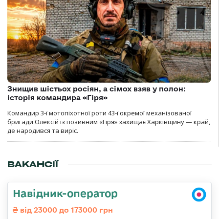
Знищив шістьох росіян, а сімох взяв у полон:
історія командира «Гіря»
Командир 3-ї мотопіхотної роти 43-ї окремої механізованої
бригади Олексій із позивним «Гіря» захищає Харківщину — край,
де народився та виріс.
ВАКАНСІЇ
Навідник-оператор
від 23000 до 173000 грн