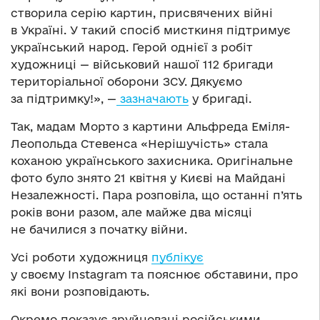
створила серію картин, присвячених війні
в Україні. У такий спосіб мисткиня підтримує
український народ. Герой однієї з робіт
художниці — військовий нашої 112 бригади
територіальної оборони ЗСУ. Дякуємо
за підтримку!», —
зазначають
у бригаді.
Так, мадам Морто з картини Альфреда Еміля-
Леопольда Стевенса «Нерішучість» стала
коханою українського захисника. Оригінальне
фото було знято 21 квітня у Києві на Майдані
Незалежності. Пара розповіла, що останні п’ять
років вони разом, але майже два місяці
не бачилися з початку війни.
Усі роботи художниця
публікує
у своєму Instagram та пояснює обставини, про
які вони розповідають.
Окремо показує зруйновані російськими