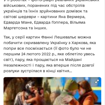
військових, поранених під час обстрілів
українців та їхніх зруйнованих домівок та
світові шедеври – картини Яна Вермера,
Едварда Мане, Едварда Гоппера, Вільяма
Маргетсона та інших.
Так, у серії картин Фанні Лешевальє можна
побачити скривавлену Українку з Харкова, яка
попри все посміхається (її фото було чи не
першим 24 лютого 2022 р., яке облетіло увесь
світ), пару, яка прощається на Майдані
Незалежності і пару, яка вперше після довгої
розлуки зустрілася в кінці квітня…