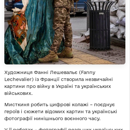
Художниця Фанні Лешевальє (Fanny
Lechevalier) із Франції створила незвичайні
картини про війну в Україні та українських
військових.
Мисткиня робить цифрові колажі – поєднує
героїв і сюжети відомих картин та українські
фотографії нинішнього воєнного часу.
У її роботах – фотографії реальних українських