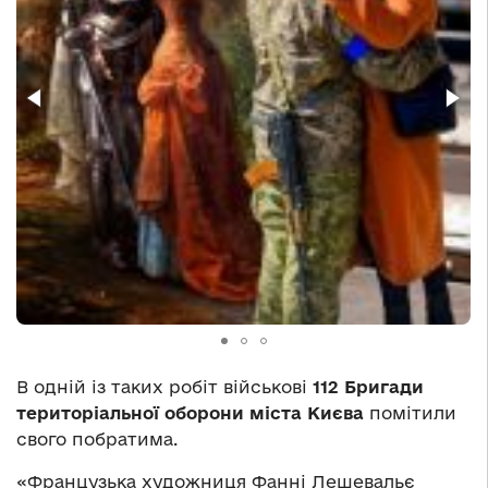
В одній із таких робіт військові
112 Бригади
територіальної оборони міста Києва
помітили
свого побратима.
«Французька художниця Фанні Лешевальє