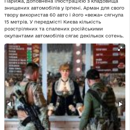
Парижа, доповнена ілюстрацією з кладовища
знищених автомобілів у Ірпені. Арман для свого
твору використав 60 авто і його «вежа» сягнула
15 метрів. У передмісті Києва кількість
розстріляних та спалених російськими
окупантами автомобілів сягає декількох сотень.