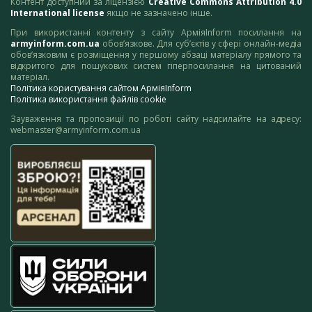
Контент доступний за ліцензією
Creative Commons Attribution 4.0
International license
якщо не зазначено інше.
При використанні контенту з сайту АрміяInform посилання на
armyinform.com.ua
обов’язкове. Для суб’єктів у сфері онлайн-медіа
обов’язковим є розміщення у першому абзаці матеріалу прямого та
відкритого для пошукових систем гіперпосилання на цитований
матеріал.
Політика користування сайтом АрміяInform
Політика використання файлів cookie
Зауваження та пропозиції по роботі сайту надсилайте на адресу:
webmaster@armyinform.com.ua