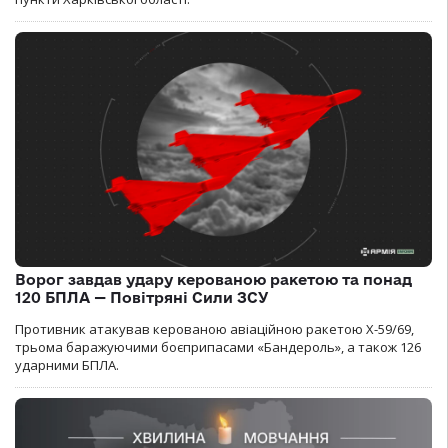
Ворог завдав удару керованою ракетою та понад
120 БПЛА — Повітряні Сили ЗСУ
Противник атакував керованою авіаційною ракетою Х-59/69,
трьома баражуючими боєприпасами «Бандероль», а також 126
ударними БПЛА.