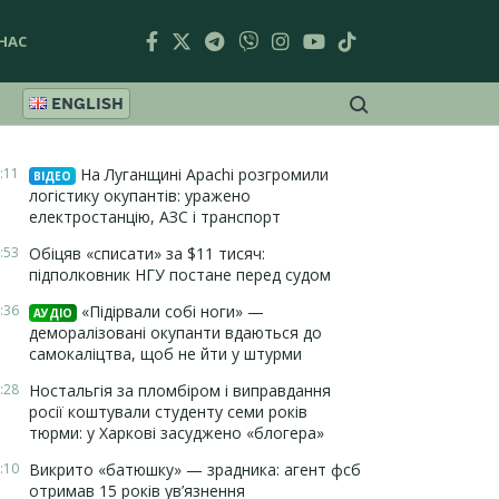
НАС
ENGLISH
:11
На Луганщині Apachi розгромили
ВІДЕО
логістику окупантів: уражено
електростанцію, АЗС і транспорт
:53
Обіцяв «списати» за $11 тисяч:
підполковник НГУ постане перед судом
:36
«Підірвали собі ноги» —
АУДІО
деморалізовані окупанти вдаються до
самокаліцтва, щоб не йти у штурми
:28
Ностальгія за пломбіром і виправдання
росії коштували студенту семи років
тюрми: у Харкові засуджено «блогера»
:10
Викрито «батюшку» — зрадника: агент фсб
отримав 15 років ув’язнення