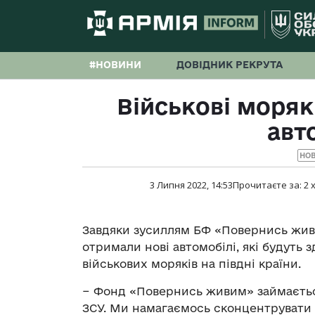
#НОВИНИ
ДОВІДНИК РЕКРУТА
Військові моряк
авт
НО
3 Липня 2022, 14:53
Прочитаєте за:
2
х
Завдяки зусиллям БФ «Повернись жив
отримали нові автомобілі, які будуть 
військових моряків на півдні країни.
− Фонд «Повернись живим» займаєть
ЗСУ. Ми намагаємось сконцентрувати 