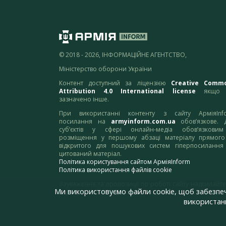
© 2018 - 2026, ІНФОРМАЦІЙНЕ АГЕНТСТВО,
Міністерство оборони України
Контент доступний за ліцензією
Creative Comm
Attribution 4.0 International license
якщо 
зазначено інше.
При використанні контенту з сайту АрміяInf
посилання на
armyinform.com.ua
обов’язкове. 
суб’єктів у сфері онлайн-медіа обов’язкови
розміщення у першому абзаці матеріалу прямого
відкритого для пошукових систем гіперпосилання
цитований матеріал.
Політика користування сайтом АрміяInform
Політика використання файлів cookie
Зауваження та пропозиції по роботі сайту надсилайте
Ми використовуємо файли cookie, щоб забезпе
адресу:
webmaster@armyinform.com.ua
використанн