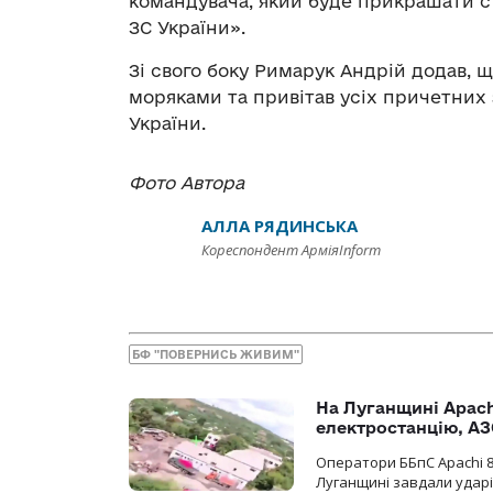
командувача, який буде прикрашати с
ЗС України».
Зі свого боку Римарук Андрій додав, щ
моряками та привітав усіх причетних
України.
Фото Автора
АЛЛА РЯДИНСЬКА
Кореспондент АрміяInform
БФ "ПОВЕРНИСЬ ЖИВИМ"
На Луганщині Apach
електростанцію, АЗ
Оператори ББпС Apachi 8
Луганщині завдали ударів