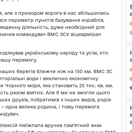
 але з приходом ворога в нас збільшилась
вся периметр пунктів базування кораблів,
якденну діяльність, дуже необхідний для
значив командувач ВМС ЗСУ віцеадмірал
одякував українському народу та усім, хто
нашу перемогу.
наших берегів ближче ніж на 150 км. ВМС ЗС
торіальні води і виключно економічну
и Чорного моря, яка становить 25 тис. кв. км.
сть разом взятих. Але б ми не змогли цього
ших друзів, побратимів з інших видів, родів
 – одна велика родина, і тому перемога
андувач.
Олексій Неїжпапа вручив пам’ятний знак