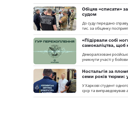
Обіцяв «списати» за
судом
До суду передано справу
тис. за обіцянку поспри
«Підірвали собі но
самокаліцтва, щоб 
Деморалізовані російськ
уникнути участі у бойови
Ностальгія за плом
семи років тюрми: 
У Харкові студент одног
срср та виправдовував аг