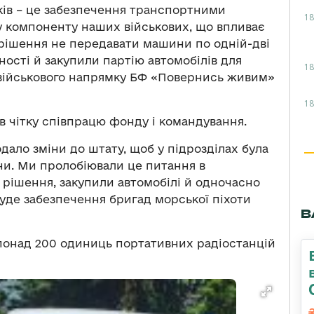
мків – це забезпечення транспортними
18
 компоненту наших військових, що впливає
 рішення не передавати машини по одній-дві
ності й закупили партію автомобілів для
18
к військового напрямку БФ «Повернись живим»
18
в чітку співпрацю фонду і командування.
дало зміни до штату, щоб у підрозділах була
и. Ми пролобіювали це питання в
я рішення, закупили автомобілі й одночасно
уде забезпечення бригад морської піхоти
В
понад 200 одиниць портативних радіостанцій