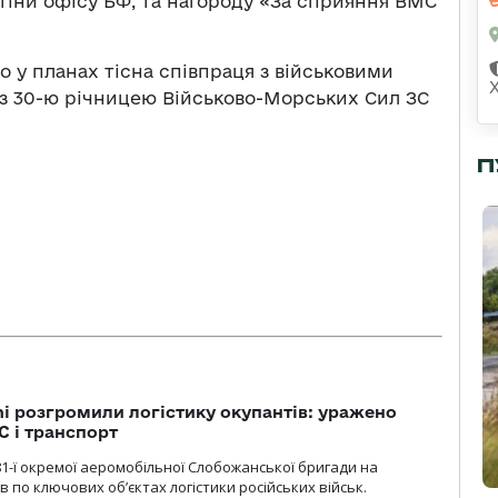
тіни офісу БФ, та нагороду «За сприяння ВМС
о у планах тісна співпраця з військовими
 з 30-ю річницею Військово-Морських Сил ЗС
П
i розгромили логістику окупантів: уражено
С і транспорт
1-ї окремої аеромобільної Слобожанської бригади на
 по ключових об’єктах логістики російських військ.