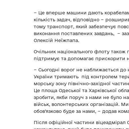
− Це вперше машини дають корабелам,
кількість задач, відповідно − розшири
тому транспорт, який забезпечує повс
виконання поставлених завдань, − за
Олексій Неїжпапа.
Очільник національного флоту також п
підтримує та допомагає прискорити 
− Сьогодні ворог не наближається до 
України тримають під контролем тери
морську зону північно-західної частин
Це площа Одеської та Харківської обла
зробити, якби поруч з нами не було на
військ, волонтерських організацій. Ми
обов’язково буде за нами, − додав ком
Після офіційної частини віцеадмірал 