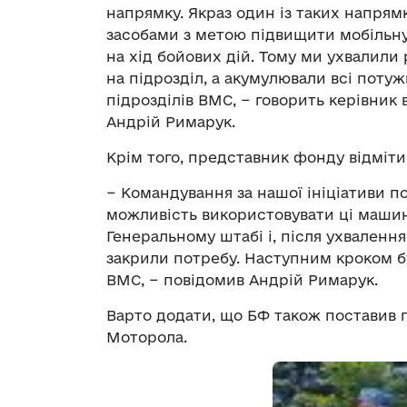
напрямку. Якраз один із таких напря
засобами з метою підвищити мобільну
на хід бойових дій. Тому ми ухвалили
на підрозділ, а акумулювали всі потуж
підрозділів ВМС, − говорить керівни
Андрій Римарук.
Крім того, представник фонду відміти
− Командування за нашої ініціативи по
можливість використовувати ці машин
Генеральному штабі і, після ухваленн
закрили потребу. Наступним кроком б
ВМС, − повідомив Андрій Римарук.
Варто додати, що БФ також поставив 
Моторола.