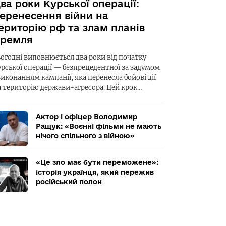
ва роки Курської операції:
еренесення війни на
ериторію рф та злам планів
ремля
ьогодні виповнюється два роки від початку
урської операції — безпрецедентної за задумом
виконанням кампанії, яка перенесла бойові дії
а територію держави-агресора. Цей крок…
Актор і офіцер Володимир
Ращук: «Воєнні фільми не мають
нічого спільного з війною»
«Це зло має бути переможене»:
історія українця, який пережив
російський полон