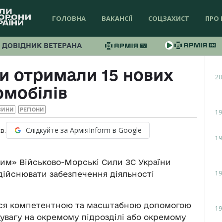
ГОЛОВНА
ВАКАНСІЇ
СОЦЗАХИСТ
ПРО 
ДОВІДНИК ВЕТЕРАНА
и отримали 15 нових
20
омобілів
ВИНИ
РЕГІОНИ
19
Слідкуйте за АрміяInform в Google
в.
19
им» Військово-Морські Сили ЗС України
19
здійснювати забезпечення діяльності
ся компетентною та масштабною допомогою
19
увагу на окремому підрозділі або окремому