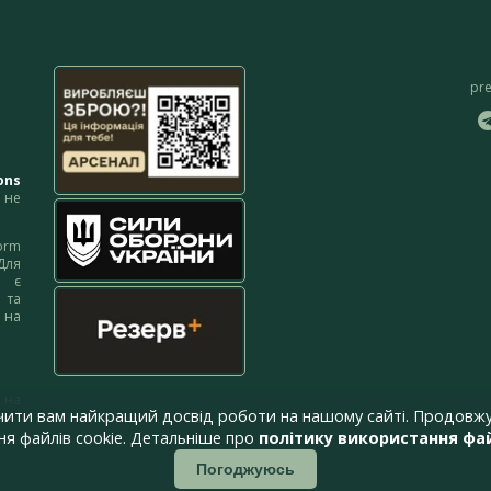
pr
ons
не
orm
Для
м є
 та
 на
 на
чити вам найкращий досвід роботи на нашому сайті. Продовжу
я файлів cookie. Детальніше про
політику використання фай
Погоджуюсь