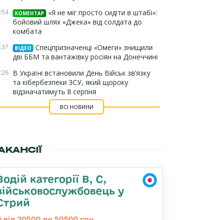
:54
«Я не міг просто сидіти в штабі»:
КОМЕНТАР
бойовий шлях «Джека» від солдата до
комбата
:37
Спецпризначенці «Омеги» знищили
ВІДЕО
дві ББМ та вантажівку росіян на Донеччині
:26
В Україні встановили День Військ зв’язку
та кібербезпеки ЗСУ, який щороку
відзначатимуть 8 серпня
ВСІ НОВИНИ
АКАНСІЇ
Водій категорії B, C,
військовослужбовець у
Стрий
від 20500 до 50500 грн