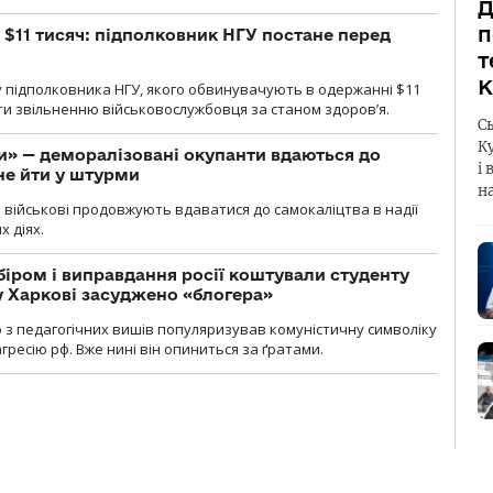
Д
п
 $11 тисяч: підполковник НГУ постане перед
т
К
 підполковника НГУ, якого обвинувачують в одержанні $11
яти звільненню військовослужбовця за станом здоров’я.
С
К
ги» — деморалізовані окупанти вдаються до
і 
не йти у штурми
н
і військові продовжують вдаватися до самокаліцтва в надії
х діях.
біром і виправдання росії коштували студенту
у Харкові засуджено «блогера»
о з педагогічних вишів популяризував комуністичну символіку
ресію рф. Вже нині він опиниться за ґратами.