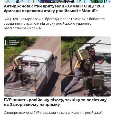
Антидронові сітки врятували «Хамві»: бійці 128-ї
бригади пережили атаку російської «Молнії»
Бійці 128-ї Закарпатської бригади, повертаючись із бойового
завдання, потрапили під атаку російського ударного
безпілотника «Молнія».
ГУР нищать російську піхоту, техніку та логістику
на Запорізькому напрямку
Спецпризначенці ГУР показали кадри знищення російської