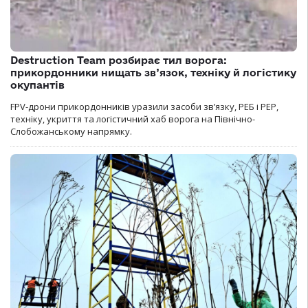
Destruction Team розбирає тил ворога:
прикордонники нищать зв’язок, техніку й логістику
окупантів
FPV-дрони прикордонників уразили засоби зв’язку, РЕБ і РЕР,
техніку, укриття та логістичний хаб ворога на Північно-
Слобожанському напрямку.