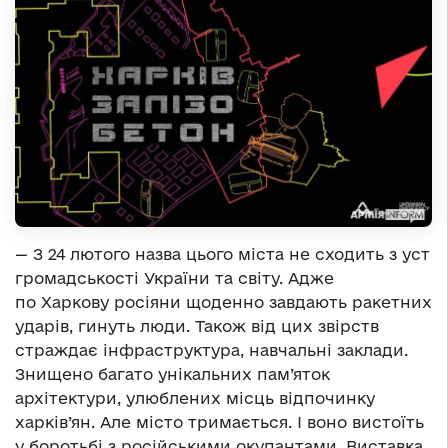
— З 24 лютого назва цього міста не сходить з уст
громадськості України та світу. Адже
по Харкову росіяни щоденно завдають ракетних
ударів, гинуть люди. Також від цих звірств
страждає інфраструктура, навчальні заклади.
Знищено багато унікальних пам’яток
архітектури, улюблених місць відпочинку
харків’ян. Але місто тримається. І воно вистоїть
у боротьбі з російськими окупантами. Виставка