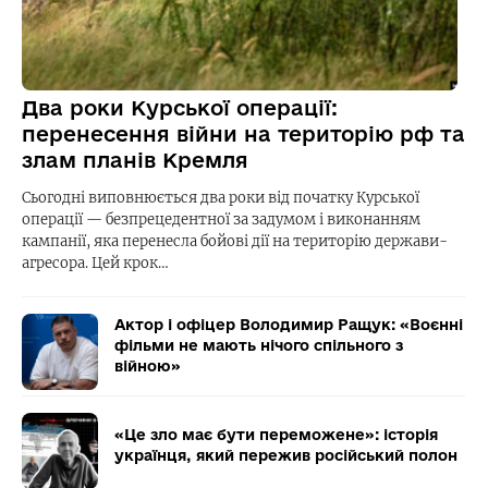
Два роки Курської операції:
перенесення війни на територію рф та
злам планів Кремля
Сьогодні виповнюється два роки від початку Курської
операції — безпрецедентної за задумом і виконанням
кампанії, яка перенесла бойові дії на територію держави-
агресора. Цей крок…
Актор і офіцер Володимир Ращук: «Воєнні
фільми не мають нічого спільного з
війною»
«Це зло має бути переможене»: історія
українця, який пережив російський полон