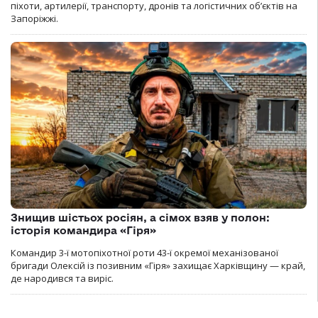
піхоти, артилерії, транспорту, дронів та логістичних об’єктів на
Запоріжжі.
Знищив шістьох росіян, а сімох взяв у полон:
історія командира «Гіря»
Командир 3-ї мотопіхотної роти 43-ї окремої механізованої
бригади Олексій із позивним «Гіря» захищає Харківщину — край,
де народився та виріс.