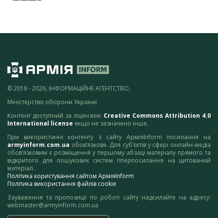
© 2018 - 2026, ІНФОРМАЦІЙНЕ АГЕНТСТВО,
Міністерство оборони України
Контент доступний за ліцензією
Creative Commons Attribution 4.0
International license
якщо не зазначено інше.
При використанні контенту з сайту АрміяInform посилання на
armyinform.com.ua
обов’язкове. Для суб’єктів у сфері онлайн-медіа
обов’язковим є розміщення у першому абзаці матеріалу прямого та
відкритого для пошукових систем гіперпосилання на цитований
матеріал.
Політика користування сайтом АрміяInform
Політика використання файлів cookie
Зауваження та пропозиції по роботі сайту надсилайте на адресу:
webmaster@armyinform.com.ua