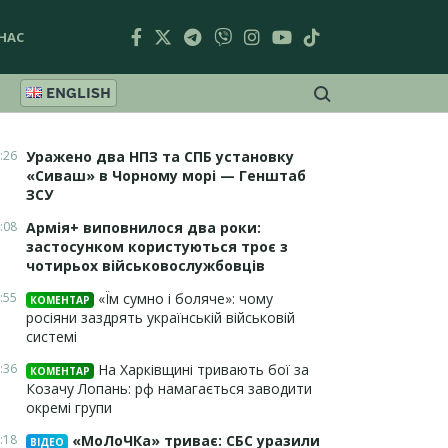
НАС
ENGLISH
:26
Уражено два НПЗ та СПБ установку
«Сиваш» в Чорному морі — Генштаб
ЗСУ
:08
Армія+ виповнилося два роки:
застосунком користуються троє з
чотирьох військовослужбовців
:55
«Їм сумно і боляче»: чому
КОМЕНТАР
росіяни заздрять українській військовій
системі
:36
На Харківщині тривають бої за
КОМЕНТАР
Козачу Лопань: рф намагається заводити
окремі групи
:18
«МоЛоЧКа» триває: СБС уразили
ВІДЕО