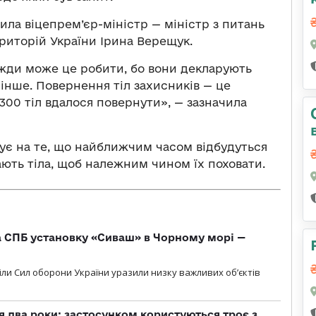
ла віцепрем’єр-міністр — міністр з питань
риторій України Ірина Верещук.
авжди може це робити, бо вони декларують
 інше. Повернення тіл захисників — це
300 тіл вдалося повернути», — зазначила
вує на те, що найближчим часом відбудуться
мають тіла, щоб належним чином їх поховати.
 СПБ установку «Сиваш» в Чорному морі —
діли Сил оборони України уразили низку важливих об’єктів
 два роки: застосунком користуються троє з