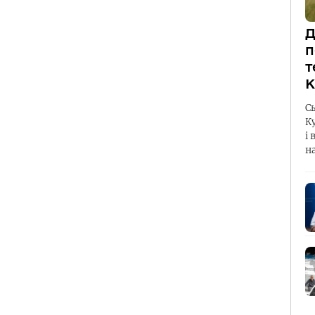
Д
п
т
К
С
К
і 
н