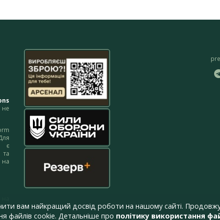
pr
ons
не
orm
Для
м є
 та
 на
 на
чити вам найкращий досвід роботи на нашому сайті. Продовжу
я файлів cookie. Детальніше про
політику використання фай