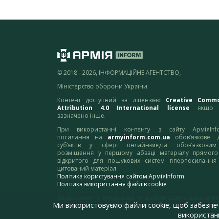
© 2018 - 2026, ІНФОРМАЦІЙНЕ АГЕНТСТВО,
Міністерство оборони України
Контент доступний за ліцензією
Creative Comm
Attribution 4.0 International license
якщо 
зазначено інше.
При використанні контенту з сайту АрміяInf
посилання на
armyinform.com.ua
обов’язкове. 
суб’єктів у сфері онлайн-медіа обов’язкови
розміщення у першому абзаці матеріалу прямого
відкритого для пошукових систем гіперпосилання
цитований матеріал.
Політика користування сайтом АрміяInform
Політика використання файлів cookie
Зауваження та пропозиції по роботі сайту надсилайте
Ми використовуємо файли cookie, щоб забезпе
адресу:
webmaster@armyinform.com.ua
використанн