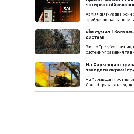
чотирьох військов
Армія+ святкує два роки 
пройденим навчанням та
«Їм сумно і боляче»
системі
Віктор Трегубов заявив, 
системи управління та в
На Харківщині трив
заводити окремі гр
На Харківщині противник
Лопані тривають бої, щоб