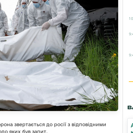
10
9:
9:
В
орона звертається до росії з відповідними
до яких був запит.