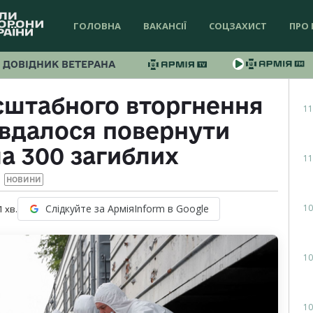
ГОЛОВНА
ВАКАНСІЇ
СОЦЗАХИСТ
ПРО 
ДОВІДНИК ВЕТЕРАНА
сштабного вторгнення
11
у вдалося повернути
а 300 загиблих
11
НОВИНИ
10
Слідкуйте за АрміяInform в Google
1
хв.
10
10