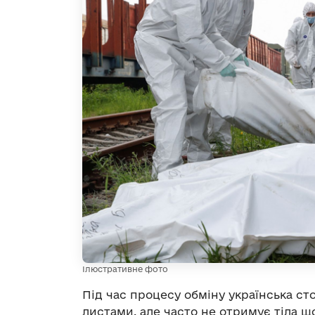
Ілюстративне фото
Під час процесу обміну українська ст
листами, але часто не отримує тіла що