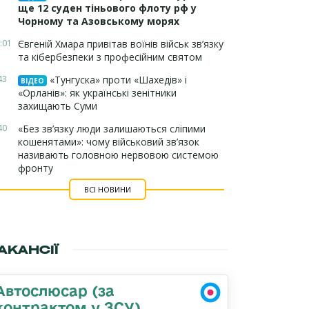
ще 12 суден тіньового флоту рф у
Чорному та Азовському морях
:01
Євгеній Хмара привітав воїнів військ зв’язку
та кібербезпеки з професійним святом
43
«Тунгуска» проти «Шахедів» і
ВІДЕО
«Орланів»: як українські зенітники
захищають Суми
40
«Без зв’язку люди залишаються сліпими
кошенятами»: чому військовий зв’язок
називають головною нервовою системою
фронту
ВСІ НОВИНИ
АКАНСІЇ
Автослюсар (за
контрактом у ЗСУ)