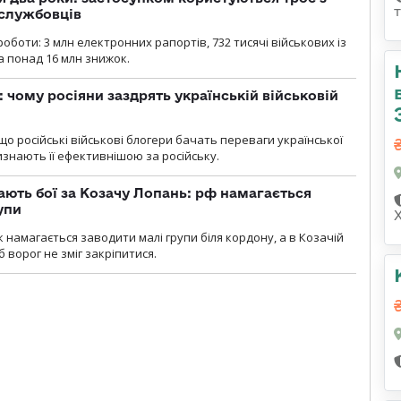
ослужбовців
роботи: 3 млн електронних рапортів, 732 тисячі військових із
 понад 16 млн знижок.
: чому росіяни заздрять українській військовій
що російські військові блогери бачать переваги української
изнають її ефективнішою за російську.
ають бої за Козачу Лопань: рф намагається
упи
 намагається заводити малі групи біля кордону, а в Козачій
 ворог не зміг закріпитися.