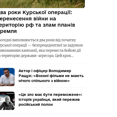
ва роки Курської операції:
еренесення війни на
ериторію рф та злам планів
ремля
ьогодні виповнюється два роки від початку
урської операції — безпрецедентної за задумом
виконанням кампанії, яка перенесла бойові дії
а територію держави-агресора. Цей крок…
Актор і офіцер Володимир
Ращук: «Воєнні фільми не мають
нічого спільного з війною»
«Це зло має бути переможене»:
історія українця, який пережив
російський полон