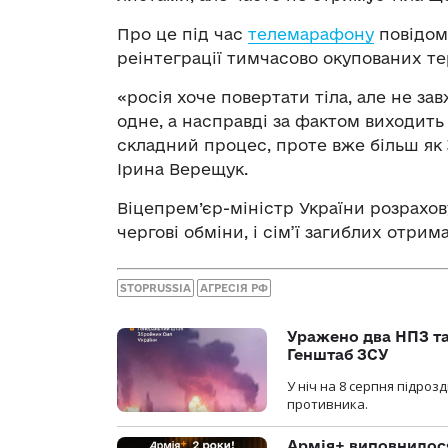
Про це під час
телемарафону
повідоми
реінтеграції тимчасово окупованих те
«росія хоче повертати тіла, але не з
одне, а насправді за фактом виходить
складний процес, проте вже більш як 
Ірина Верещук.
Віцепрем’єр-міністр України розрахо
чергові обміни, і сім’ї загиблих отри
STOPRUSSIA
АГРЕСІЯ РФ
Уражено два НПЗ та
Генштаб ЗСУ
У ніч на 8 серпня підроз
противника.
Армія+ виповнилося