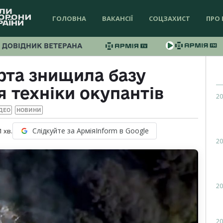
ГОЛОВНА
ВАКАНСІЇ
СОЦЗАХИСТ
ПРО 
ДОВІДНИК ВЕТЕРАНА
рта знищила базу
 техніки окупантів
20
ДЕО
НОВИНИ
Слідкуйте за АрміяInform в Google
1
хв.
20
20
20