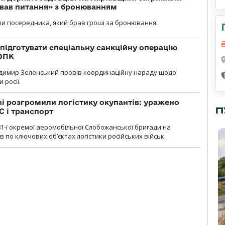
ував питання» з бронюванням
и посередника, який брав гроші за бронювання.
підготувати спеціальну санкційну операцію
 ОПК
димир Зеленський провів координаційну нараду щодо
 росії.
i розгромили логістику окупантів: уражено
П
С і транспорт
1-ї окремої аеромобільної Слобожанської бригади на
 по ключових об’єктах логістики російських військ.