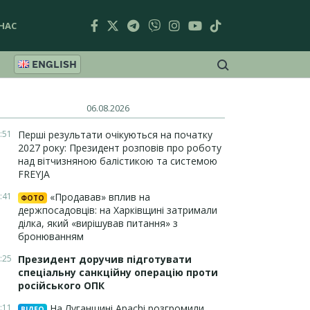
НАС
ENGLISH
06.08.2026
:51
Перші результати очікуються на початку
2027 року: Президент розповів про роботу
над вітчизняною балістикою та системою
FREYJA
:41
«Продавав» вплив на
ФОТО
держпосадовців: на Харківщині затримали
ділка, який «вирішував питання» з
бронюванням
:25
Президент доручив підготувати
спеціальну санкційну операцію проти
російського ОПК
:11
На Луганщині Apachi розгромили
ВІДЕО