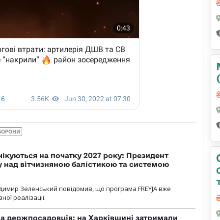
БОРОНИ
чікуються на початку 2027 року: Президент
у над вітчизняною балістикою та системою
димир Зеленський повідомив, що програма FREYJA вже
ної реалізації.
а держпосадовців: на Харківщині затримали