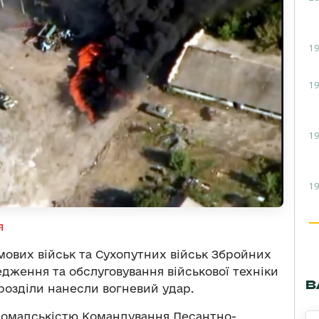
19
19
19
19
я
ових військ та Сухопутних військ Збройних
едження та обслуговування військової техніки
В
дрозділи нанесли вогневий удар.
громадськістю Командування Десантно-