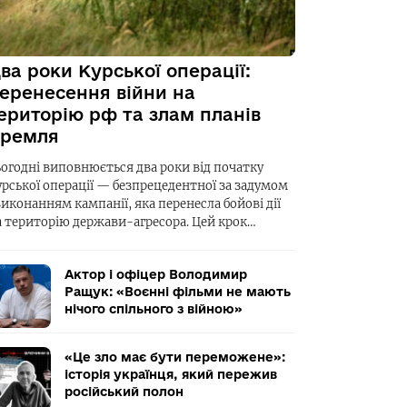
ва роки Курської операції:
еренесення війни на
ериторію рф та злам планів
ремля
ьогодні виповнюється два роки від початку
урської операції — безпрецедентної за задумом
виконанням кампанії, яка перенесла бойові дії
а територію держави-агресора. Цей крок…
Актор і офіцер Володимир
Ращук: «Воєнні фільми не мають
нічого спільного з війною»
«Це зло має бути переможене»:
історія українця, який пережив
російський полон