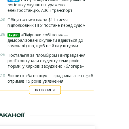
логістику окупантів: уражено
електростанцію, АЗС і транспорт
:53
Обіцяв «списати» за $11 тисяч:
підполковник НГУ постане перед судом
:36
«Підірвали собі ноги» —
АУДІО
деморалізовані окупанти вдаються до
самокаліцтва, щоб не йти у штурми
:28
Ностальгія за пломбіром і виправдання
росії коштували студенту семи років
тюрми: у Харкові засуджено «блогера»
:10
Викрито «батюшку» — зрадника: агент фсб
отримав 15 років ув’язнення
ВСІ НОВИНИ
АКАНСІЇ