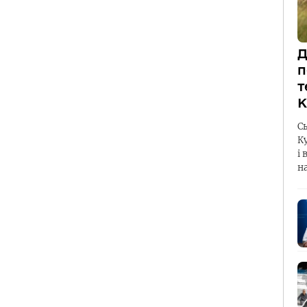
Д
п
т
К
С
К
і 
н