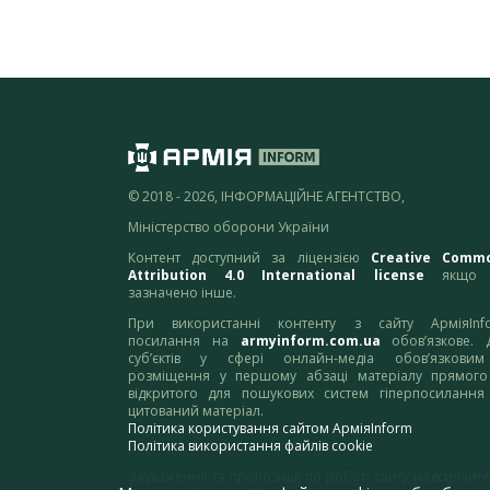
© 2018 - 2026, ІНФОРМАЦІЙНЕ АГЕНТСТВО,
Міністерство оборони України
Контент доступний за ліцензією
Creative Comm
Attribution 4.0 International license
якщо 
зазначено інше.
При використанні контенту з сайту АрміяInf
посилання на
armyinform.com.ua
обов’язкове. 
суб’єктів у сфері онлайн-медіа обов’язкови
розміщення у першому абзаці матеріалу прямого
відкритого для пошукових систем гіперпосилання
цитований матеріал.
Політика користування сайтом АрміяInform
Політика використання файлів cookie
Зауваження та пропозиції по роботі сайту надсилайте