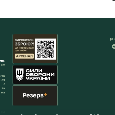
pr
ons
не
orm
Для
м є
 та
 на
 на