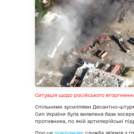
Ситуація щодо російського вторгненн
Спільними зусиллями Десантно-штурм
Сил України була виявлена база зосер
противника, по якій артилерійські пі
Про це
повідомляє
служба зв’язків з 