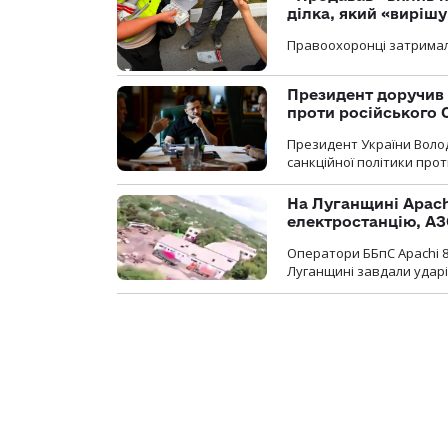
ділка, який «виріш
Правоохоронці затримал
Президент доручив 
проти російського
Президент України Воло
санкційної політики проти
На Луганщині Apach
електростанцію, АЗ
Оператори ББпС Apachi 8
Луганщині завдали ударів