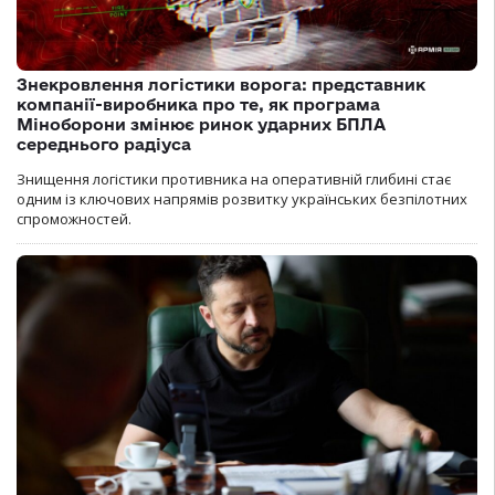
Знекровлення логістики ворога: представник
компанії-виробника про те, як програма
Міноборони змінює ринок ударних БПЛА
середнього радіуса
Знищення логістики противника на оперативній глибині стає
одним із ключових напрямів розвитку українських безпілотних
спроможностей.