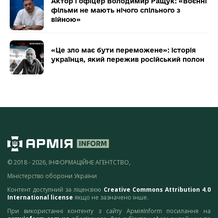
Актор і офіцер Володимир Ращук: «Воєнні
фільми не мають нічого спільного з
війною»
«Це зло має бути переможене»: історія
українця, який пережив російський полон
© 2018 - 2026, ІНФОРМАЦІЙНЕ АГЕНТСТВО,
Міністерство оборони України
Контент доступний за ліцензією
Creative Commons Attribution 4.0
International license
якщо не зазначено інше.
При використанні контенту з сайту АрміяInform посилання на