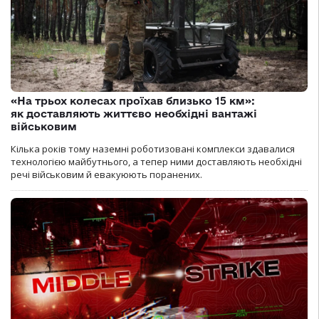
«На трьох колесах проїхав близько 15 км»:
як доставляють життєво необхідні вантажі
військовим
Кілька років тому наземні роботизовані комплекси здавалися
технологією майбутнього, а тепер ними доставляють необхідні
речі військовим й евакуюють поранених.