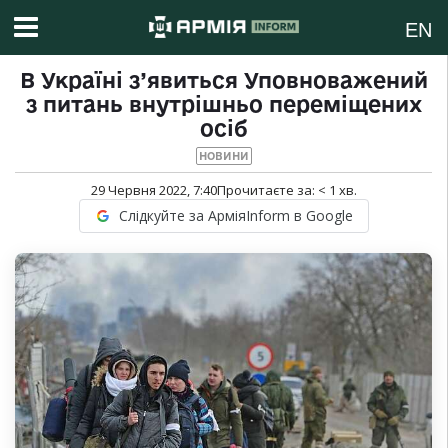
EN
В Україні з’явиться Уповноважений
з питань внутрішньо переміщених
осіб
НОВИНИ
29 Червня 2022, 7:40
Прочитаєте за:
< 1
хв.
Слідкуйте за АрміяInform в Google