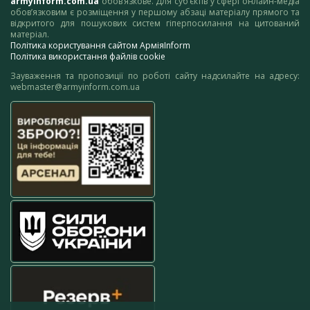
armyinform.com.ua
обов’язкове. Для суб’єктів у сфері онлайн-медіа
обов’язковим є розміщення у першому абзаці матеріалу прямого та
відкритого для пошукових систем гіперпосилання на цитований
матеріал.
Політика користування сайтом АрміяInform
Політика використання файлів cookie
Зауваження та пропозиції по роботі сайту надсилайте на адресу:
webmaster@armyinform.com.ua