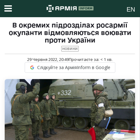
EN
В окремих підрозділах росармії
окупанти відмовляються воювати
проти України
НОВИНИ
29 Червня 2022, 20:49
Прочитаєте за:
< 1
хв.
Слідкуйте за АрміяInform в Google