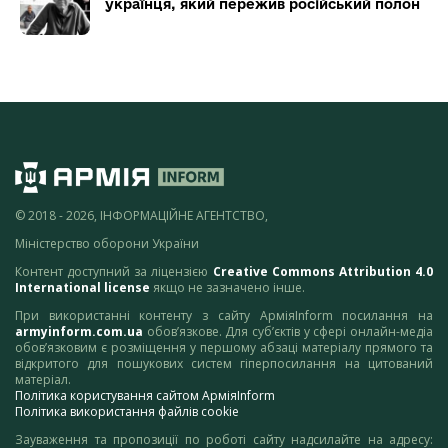
українця, який пережив російський полон
© 2018 - 2026, ІНФОРМАЦІЙНЕ АГЕНТСТВО,
Міністерство оборони України
Контент доступний за ліцензією
Creative Commons Attribution 4.0
International license
якщо не зазначено інше.
При використанні контенту з сайту АрміяInform посилання на
armyinform.com.ua
обов’язкове. Для суб’єктів у сфері онлайн-медіа
обов’язковим є розміщення у першому абзаці матеріалу прямого та
відкритого для пошукових систем гіперпосилання на цитований
матеріал.
Політика користування сайтом АрміяInform
Політика використання файлів cookie
Зауваження та пропозиції по роботі сайту надсилайте на адресу: