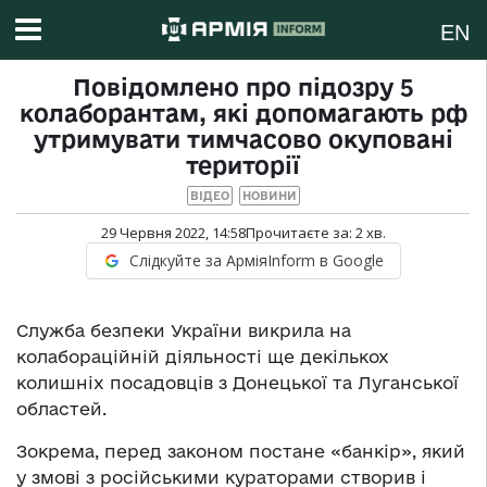
EN
Повідомлено про підозру 5
колаборантам, які допомагають рф
утримувати тимчасово окуповані
території
ВІДЕО
НОВИНИ
29 Червня 2022, 14:58
Прочитаєте за:
2
хв.
Слідкуйте за АрміяInform в Google
Служба безпеки України викрила на
колабораційній діяльності ще декількох
колишніх посадовців з Донецької та Луганської
областей.
Зокрема, перед законом постане «банкір», який
у змові з російськими кураторами створив і