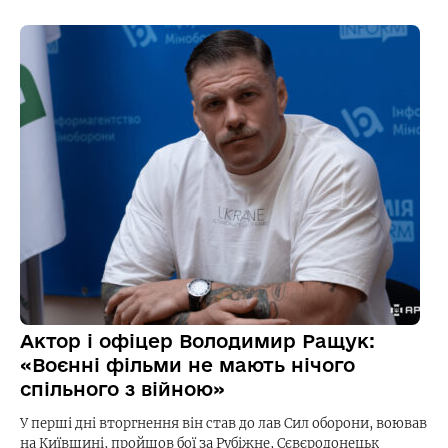
Актор і офіцер Володимир Ращук:
«Воєнні фільми не мають нічого
спільного з війною»
У перші дні вторгнення він став до лав Сил оборони, воював
на Київщині, пройшов бої за Рубіжне, Сєвєродонецьк