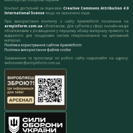
Контент доступний за ліцензією
Creative Commons Attribution 4.0
International license
якщо не зазначено інше.
При використанні контенту з сайту АрміяInform посилання на
armyinform.com.ua
обов’язкове. Для суб’єктів у сфері онлайн-медіа
обов’язковим є розміщення у першому абзаці матеріалу прямого та
відкритого для пошукових систем гіперпосилання на цитований
матеріал.
Політика користування сайтом АрміяInform
Політика використання файлів cookie
Зауваження та пропозиції по роботі сайту надсилайте на адресу:
webmaster@armyinform.com.ua