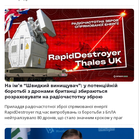
На ім’я “Швидкий винищувач”: у потенційній
боротьбі з дронами британці збираються
розраховувати на радіочастотну зброю
Приладдя радіочастотної зброї спрямованої енергії
RapidDestroyer під час випробувань із боротьби з БпЛА
нейтралізувало 80 дронів, що стало значним кроком у праг