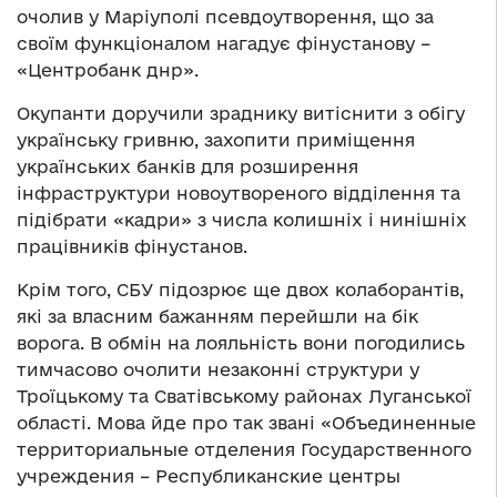
очолив у Маріуполі псевдоутворення, що за
своїм функціоналом нагадує фінустанову –
«Центробанк днр».
Окупанти доручили зраднику витіснити з обігу
українську гривню, захопити приміщення
українських банків для розширення
інфраструктури новоутвореного відділення та
підібрати «кадри» з числа колишніх і нинішніх
працівників фінустанов.
Крім того, СБУ підозрює ще двох колаборантів,
які за власним бажанням перейшли на бік
ворога. В обмін на лояльність вони погодились
тимчасово очолити незаконні структури у
Троїцькому та Сватівському районах Луганської
області. Мова йде про так звані «Объединенные
территориальные отделения Государственного
учреждения – Республиканские центры