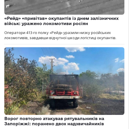
«Рейд» «привітав» окупантів із днем залізничних
військ: уражено локомотиви росіян
Оператори 413-го полку «Рейд» уразили низку російських
локомотивів, завдавши відчутної шкоди логістиці окупантів.
Ворог повторно атакував рятувальників на
Запоріжжі: поранено двох надзвичайників