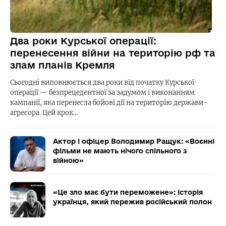
Два роки Курської операції:
перенесення війни на територію рф та
злам планів Кремля
Сьогодні виповнюється два роки від початку Курської
операції — безпрецедентної за задумом і виконанням
кампанії, яка перенесла бойові дії на територію держави-
агресора. Цей крок…
Актор і офіцер Володимир Ращук: «Воєнні
фільми не мають нічого спільного з
війною»
«Це зло має бути переможене»: історія
українця, який пережив російський полон