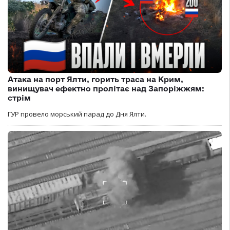
Атака на порт Ялти, горить траса на Крим,
винищувач ефектно пролітає над Запоріжжям:
стрім
ГУР провело морський парад до Дня Ялти.