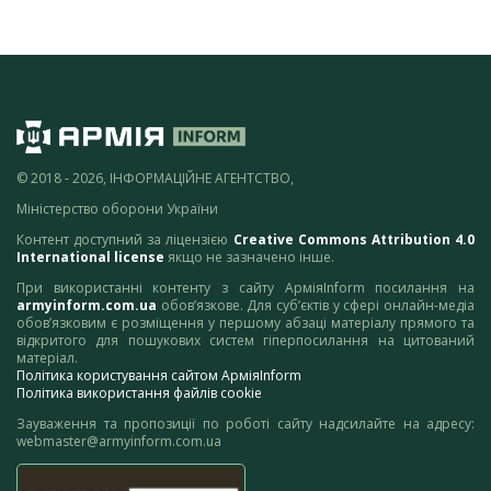
© 2018 - 2026, ІНФОРМАЦІЙНЕ АГЕНТСТВО,
Міністерство оборони України
Контент доступний за ліцензією
Creative Commons Attribution 4.0
International license
якщо не зазначено інше.
При використанні контенту з сайту АрміяInform посилання на
armyinform.com.ua
обов’язкове. Для суб’єктів у сфері онлайн-медіа
обов’язковим є розміщення у першому абзаці матеріалу прямого та
відкритого для пошукових систем гіперпосилання на цитований
матеріал.
Політика користування сайтом АрміяInform
Політика використання файлів cookie
Зауваження та пропозиції по роботі сайту надсилайте на адресу:
webmaster@armyinform.com.ua