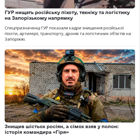
ГУР нищать російську піхоту, техніку та логістику
на Запорізькому напрямку
Спецпризначенці ГУР показали кадри знищення російської
піхоти, артилерії, транспорту, дронів та логістичних об’єктів на
Запоріжжі.
Знищив шістьох росіян, а сімох взяв у полон:
історія командира «Гіря»