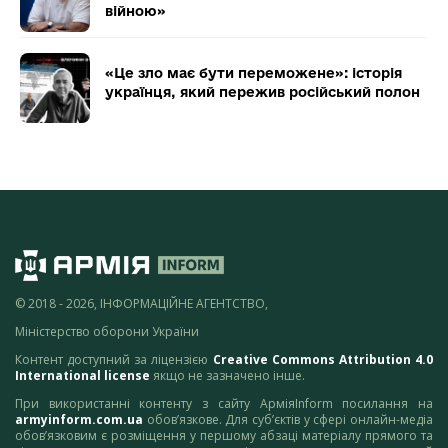
війною»
«Це зло має бути переможене»: історія
українця, який пережив російський полон
© 2018 - 2026, ІНФОРМАЦІЙНЕ АГЕНТСТВО,
Міністерство оборони України
Контент доступний за ліцензією
Creative Commons Attribution 4.0
International license
якщо не зазначено інше.
При використанні контенту з сайту АрміяInform посилання на
armyinform.com.ua
обов’язкове. Для суб’єктів у сфері онлайн-медіа
обов’язковим є розміщення у першому абзаці матеріалу прямого та