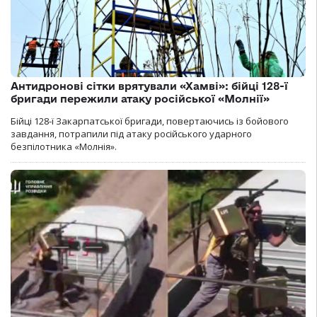
Антидронові сітки врятували «Хамві»: бійці 128-ї
бригади пережили атаку російської «Молнії»
Бійці 128-ї Закарпатської бригади, повертаючись із бойового
завдання, потрапили під атаку російського ударного
безпілотника «Молнія».