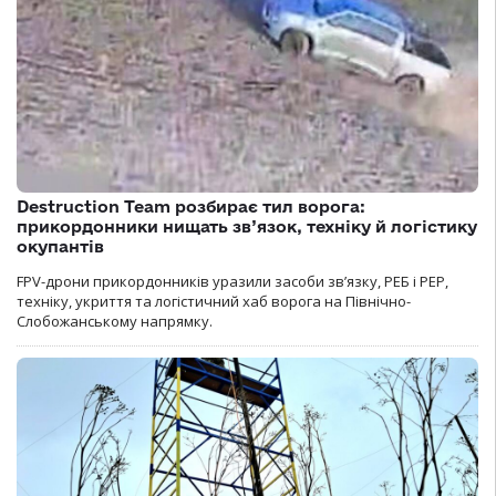
Destruction Team розбирає тил ворога:
прикордонники нищать зв’язок, техніку й логістику
окупантів
FPV-дрони прикордонників уразили засоби зв’язку, РЕБ і РЕР,
техніку, укриття та логістичний хаб ворога на Північно-
Слобожанському напрямку.