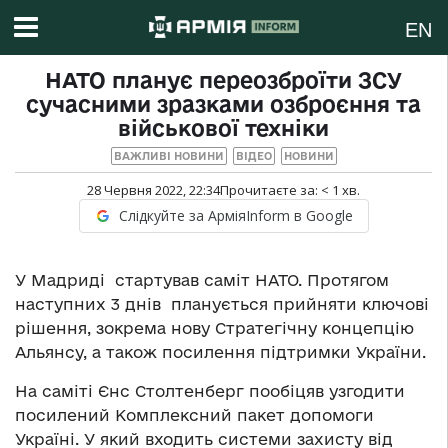
EN
НАТО планує переозброїти ЗСУ
сучасними зразками озброєння та
військової техніки
ВАЖЛИВІ НОВИНИ
ВІДЕО
НОВИНИ
28 Червня 2022, 22:34
Прочитаєте за:
< 1
хв.
Слідкуйте за АрміяInform в Google
У Мадриді стартував саміт НАТО. Протягом
наступних 3 днів планується прийняти ключові
рішення, зокрема нову Стратегічну концепцію
Альянсу, а також посилення підтримки України.
На саміті Єнс Столтенберг пообіцяв узгодити
посилений Комплексний пакет допомоги
Україні. У який входить системи захисту від