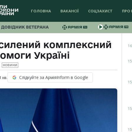
ГОЛОВНА
ВАКАНСІЇ
СОЦЗАХИСТ
ПРО 
ДОВІДНИК ВЕТЕРАНА
осилений комплексний
16
омоги Україні
15
НОВИНИ
Слідкуйте за АрміяInform в Google
1
хв.
15
15
15