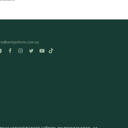
ess@armyinform.com.ua
ючи користуватися сайтом, ви погоджуєтесь на