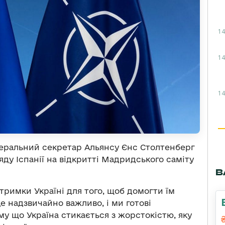
14
14
14
енеральний секретар Альянсу Єнс Столтенберг
ряду Іспанії на відкритті Мадридського саміту
В
римки Україні для того, щоб домогти їм
е надзвичайно важливо, і ми готові
у що Україна стикається з жорстокістю, яку