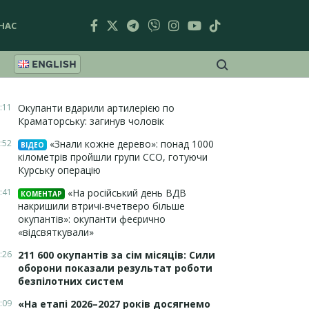
НАС
ENGLISH
:11
Окупанти вдарили артилерією по
Краматорську: загинув чоловік
:52
«Знали кожне дерево»: понад 1000
ВІДЕО
кілометрів пройшли групи ССО, готуючи
Курську операцію
:41
«На російський день ВДВ
КОМЕНТАР
накришили втричі-вчетверо більше
окупантів»: окупанти феєрично
«відсвяткували»
:26
211 600 окупантів за сім місяців: Сили
оборони показали результат роботи
безпілотних систем
:09
«На етапі 2026–2027 років досягнемо