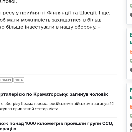
ітової.
есу у прийнятті Фінляндії та Швеції. І ще,
щоб мати можливість захищатися в більш
но більше інвестувати в нашу оборону, –
ЕНБЕРГ
НАТО
ртилерією по Краматорську: загинув чоловік
го обстрілу Краматорська російськими військами загинув 52-
акував приватний сектор міста.
о»: понад 1000 кілометрів пройшли групи ССО,
перацію