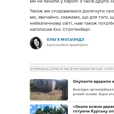
ми не бачили у Європі з часів Другої св
Також ми сподіваємося досягнути прогр
ми, звичайно, скажемо, що для того, 
небезпечному світі, нам також потріб
наголосив Єнс Столтенберг.
ОЛЬГА МОСЬОНДЗ
Кореспондент АрміяInform
STOPRUSSIA
АГРЕСІЯ РФ
ВТОРГНЕННЯ РФ
ЄНС СТОЛТ
Окупанти вдарили а
Внаслідок артилерійсько
річний чоловік. Ворог ат
«Знали кожне дерев
готуючи Курську о