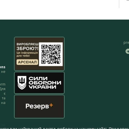
pr
ons
не
orm
Для
м є
 та
 на
 на
чити вам найкращий досвід роботи на нашому сайті. Продовжу