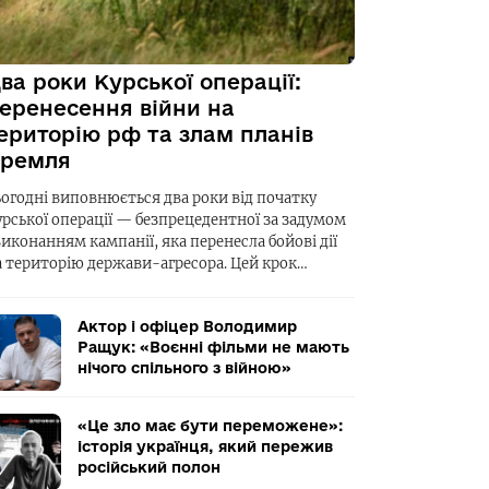
ва роки Курської операції:
еренесення війни на
ериторію рф та злам планів
ремля
ьогодні виповнюється два роки від початку
урської операції — безпрецедентної за задумом
виконанням кампанії, яка перенесла бойові дії
а територію держави-агресора. Цей крок…
Актор і офіцер Володимир
Ращук: «Воєнні фільми не мають
нічого спільного з війною»
«Це зло має бути переможене»:
історія українця, який пережив
російський полон