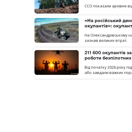
ССО показали архівне від
«На російський ден
окупантів»: окупан
На Олександрівському на
зазнав великих втрат.
211 600 окупантів з
роботи безпілотних
Від початку 2026 року п
або завдали важких пора