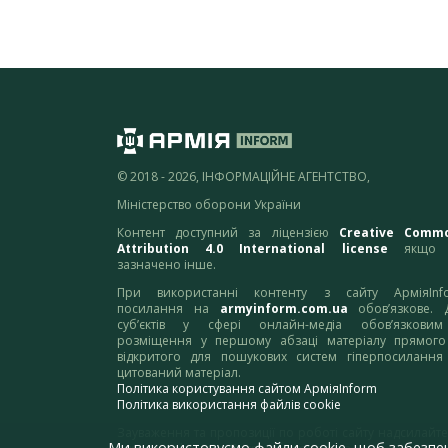
© 2018 - 2026, ІНФОРМАЦІЙНЕ АГЕНТСТВО,
Міністерство оборони України
Контент доступний за ліцензією
Creative Comm
Attribution 4.0 International license
якщо 
зазначено інше.
При використанні контенту з сайту АрміяInf
посилання на
armyinform.com.ua
обов’язкове. 
суб’єктів у сфері онлайн-медіа обов’язкови
розміщення у першому абзаці матеріалу прямого
відкритого для пошукових систем гіперпосилання
цитований матеріал.
Політика користування сайтом АрміяInform
Політика використання файлів cookie
Зауваження та пропозиції по роботі сайту надсилайте
Ми використовуємо файли cookie, щоб забезпе