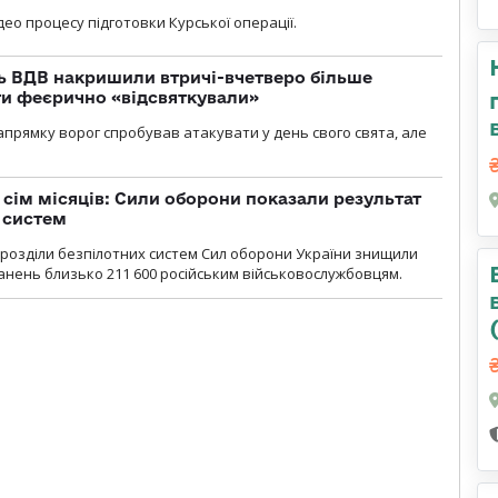
ео процесу підготовки Курської операції.
ь ВДВ накришили втричі-вчетверо більше
ти феєрично «відсвяткували»
прямку ворог спробував атакувати у день свого свята, але
а сім місяців: Сили оборони показали результат
 систем
ідрозділи безпілотних систем Сил оборони України знищили
нень близько 211 600 російським військовослужбовцям.