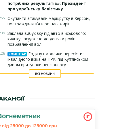
потрібних результатів»: Президент
про українську балістику
:55
Окупанти атакували маршрутку в Херсоні,
постраждали п’ятеро пасажирів
:39
Заклала вибухівку під авто військового:
киянку засуджено до дев’яти років
позбавлення волі
:26
Годину вмовляли пересісти з
КОМЕНТАР
інвалідного візка на НРК: під Куп’янськом
дивом врятували пенсіонерку
ВСІ НОВИНИ
АКАНСІЇ
Вогнеметник
від 25000 до 125000 грн