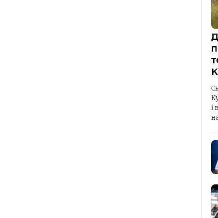
Д
п
т
К
С
К
і 
н