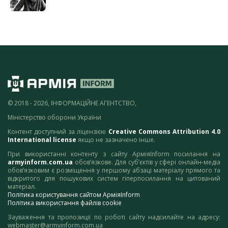
© 2018 - 2026, ІНФОРМАЦІЙНЕ АГЕНТСТВО,
Міністерство оборони України
Контент доступний за ліцензією
Creative Commons Attribution 4.0
International license
якщо не зазначено інше.
При використанні контенту з сайту АрміяInform посилання на
armyinform.com.ua
обов’язкове. Для суб’єктів у сфері онлайн-медіа
обов’язковим є розміщення у першому абзаці матеріалу прямого та
відкритого для пошукових систем гіперпосилання на цитований
матеріал.
Політика користування сайтом АрміяInform
Політика використання файлів cookie
Зауваження та пропозиції по роботі сайту надсилайте на адресу:
webmaster@armyinform.com.ua