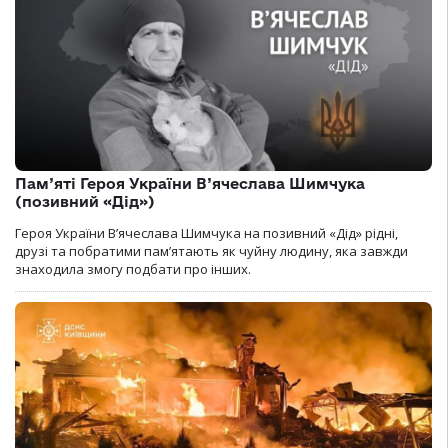
Пам’яті Героя України В’ячеслава Шимчука
(позивний «Дід»)
Героя України В’ячеслава Шимчука на позивний «Дід» рідні,
друзі та побратими пам’ятають як чуйну людину, яка завжди
знаходила змогу подбати про інших.