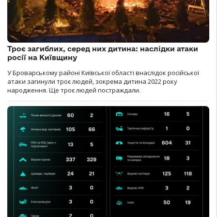
Троє загиблих, серед них дитина: наслідки атаки
росії на Київщину
У Броварському районі Київської області внаслідок російської
атаки загинули троє людей, зокрема дитина 2022 року
народження. Ще троє людей постраждали.