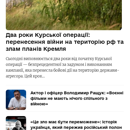
Два роки Курської операції:
перенесення війни на територію рф та
злам планів Кремля
Сьогодні виповнюється два роки від початку Курської
операції — безпрецедентної за задумом і виконанням
кампанії, яка перенесла бойові дії на територію держави-
агресора. Цей крок…
Актор і офіцер Володимир Ращук: «Воєнні
фільми не мають нічого спільного з
війною»
«Це зло має бути переможене»: історія
українця, який пережив російський полон