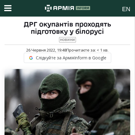
EN
ДРГ окупантів проходять
підготовку у білорусі
НОВИНИ
26 Червня 2022, 19:48
Прочитаєте за:
< 1
хв.
Слідкуйте за АрміяInform в Google