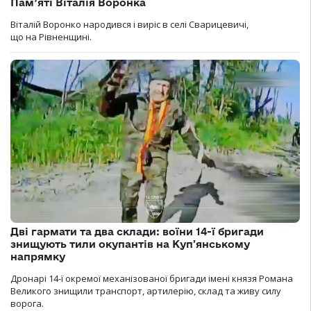
Пам’яті Віталія Воронка
Віталій Воронко народився і виріс в селі Сварицевичі,
що на Рівненщині.
Дві гармати та два склади: воїни 14-ї бригади
знищують тили окупантів на Купʼянському
напрямку
Дронарі 14-ї окремої механізованої бригади імені князя Романа
Великого знищили транспорт, артилерію, склад та живу силу
ворога.