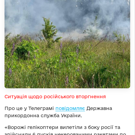
Ситуація щодо російського вторгнення
Про це у Телеграмі
повідомляє
Державна
прикордонна служба України.
«Ворожі гелікоптери вилетіли з боку росії та
здійснили 6 пусків некерованими ракетами по