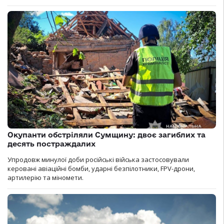
Окупанти обстріляли Сумщину: двоє загиблих та
десять постраждалих
Упродовж минулої доби російські війська застосовували
керовані авіаційні бомби, ударні безпілотники, FPV-дрони,
артилерію та міномети.