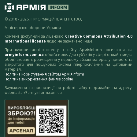
© 2018 - 2026, ІНФОРМАЦІЙНЕ АГЕНТСТВО,
Міністерство оборони України
Контент доступний за ліцензією
Creative Commons Attribution 4.0
International license
якщо не зазначено інше.
При використанні контенту з сайту АрміяInform посилання на
armyinform.com.ua
обов’язкове. Для суб’єктів у сфері онлайн-медіа
обов’язковим є розміщення у першому абзаці матеріалу прямого та
відкритого для пошукових систем гіперпосилання на цитований
матеріал.
Політика користування сайтом АрміяInform
Політика використання файлів cookie
Зауваження та пропозиції по роботі сайту надсилайте на адресу:
webmaster@armyinform.com.ua