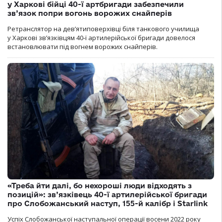
у Харкові бійці 40-ї артбригади забезпечили
зв’язок попри вогонь ворожих снайперів
Ретранслятор на дев’ятиповерхівці біля танкового училища
у Харкові зв’язківцям 40-ї артилерійської бригади довелося
встановлювати під вогнем ворожих снайперів.
«Треба йти далі, бо нехороші люди відходять з
позицій»: зв’язківець 40-ї артилерійської бригади
про Слобожанський наступ, 155-й калібр і Starlink
Успіх Слобожанської наступальної операції восени 2022 року