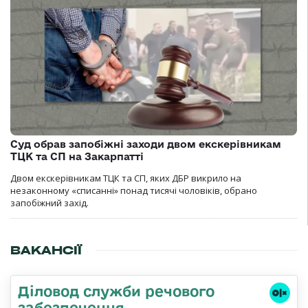
Суд обрав запобіжні заходи двом екскерівникам
ТЦК та СП на Закарпатті
Двом екскерівникам ТЦК та СП, яких ДБР викрило на
незаконному «списанні» понад тисячі чоловіків, обрано
запобіжний захід.
ВАКАНСІЇ
Діловод служби речового
забезпечення