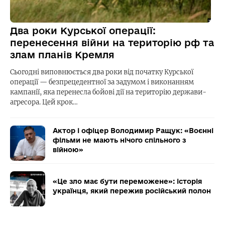
Два роки Курської операції:
перенесення війни на територію рф та
злам планів Кремля
Сьогодні виповнюється два роки від початку Курської
операції — безпрецедентної за задумом і виконанням
кампанії, яка перенесла бойові дії на територію держави-
агресора. Цей крок…
Актор і офіцер Володимир Ращук: «Воєнні
фільми не мають нічого спільного з
війною»
«Це зло має бути переможене»: історія
українця, який пережив російський полон