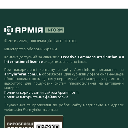
© 2018 - 2026, ІНФОРМАЦІЙНЕ АГЕНТСТВО,
Міністерство оборони України
Контент доступний за ліцензією
Creative Commons Attribution 4.0
International license
якщо не зазначено інше.
При використанні контенту з сайту АрміяInform посилання на
armyinform.com.ua
обов’язкове. Для суб’єктів у сфері онлайн-медіа
обов’язковим є розміщення у першому абзаці матеріалу прямого та
відкритого для пошукових систем гіперпосилання на цитований
матеріал.
Політика користування сайтом АрміяInform
Політика використання файлів cookie
Зауваження та пропозиції по роботі сайту надсилайте на адресу:
webmaster@armyinform.com.ua