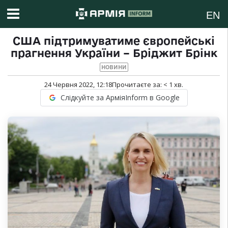
EN
США підтримуватиме європейські
прагнення України – Бріджит Брінк
НОВИНИ
24 Червня 2022, 12:18
Прочитаєте за:
< 1
хв.
Слідкуйте за АрміяInform в Google