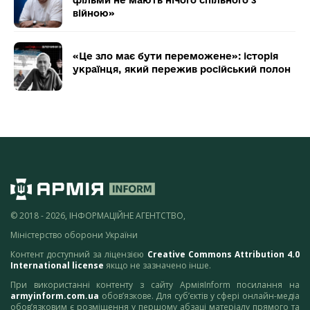
війною»
«Це зло має бути переможене»: історія
українця, який пережив російський полон
© 2018 - 2026, ІНФОРМАЦІЙНЕ АГЕНТСТВО,
Міністерство оборони України
Контент доступний за ліцензією
Creative Commons Attribution 4.0
International license
якщо не зазначено інше.
При використанні контенту з сайту АрміяInform посилання на
armyinform.com.ua
обов’язкове. Для суб’єктів у сфері онлайн-медіа
обов’язковим є розміщення у першому абзаці матеріалу прямого та