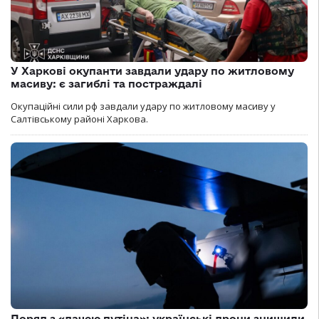
У Харкові окупанти завдали удару по житловому
масиву: є загиблі та постраждалі
Окупаційні сили рф завдали удару по житловому масиву у
Салтівському районі Харкова.
Поряд з «дачею путіна»: українські дрони знищили