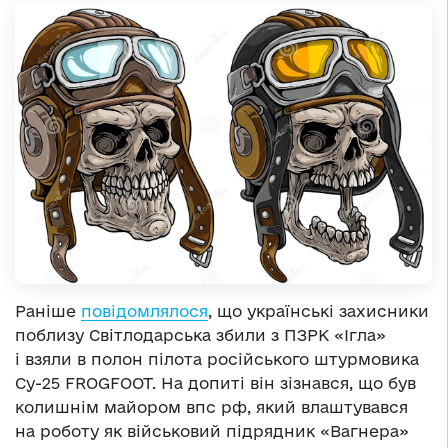
Раніше
повідомлялося
, що українські захисники
поблизу Світлодарська збили з ПЗРК «Ігла»
і взяли в полон пілота російського штурмовика
Су-25 FROGFOOT. На допиті він зізнався, що був
колишнім майором впс рф, який влаштувався
на роботу як військовий підрядник «Вагнера»