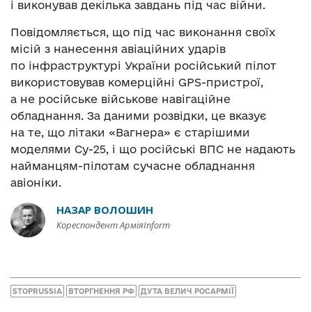
і виконував декілька завдань під час війни.
Повідомляється, що під час виконання своїх
місій з нанесення авіаційних ударів
по інфраструктурі України російський пілот
використовував комерційні GPS-пристрої,
а не російське військове навігаційне
обладнання. За даними розвідки, це вказує
на те, що літаки «Вагнера» є старішими
моделями Су-25, і що російські ВПС не надають
найманцям-пілотам сучасне обладнання
авіоніки.
НАЗАР ВОЛОШИН
Кореспондент АрміяInform
STOPRUSSIA
ВТОРГНЕННЯ РФ
ДУТА ВЕЛИЧ РОСАРМІЇ