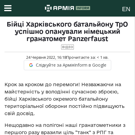
EN
Бійці Харківського батальйону ТрО
успішно опанували німецький
гранатомет Panzerfaust
ВІДЕО
24 Червня 2022, 16:18
Прочитаєте за:
< 1
хв.
Слідкуйте за АрміяInform в Google
Крок за кроком до перемоги! Незважаючи на
майстерність у володінні сучасною зброєю,
бійці Харківського окремого батальйону
територіальної оборони постійно підвищують
свій досвід.
Нещодавно на полігоні наші гранатометники з
першого разу вразили ціль “танк” з РПГ та