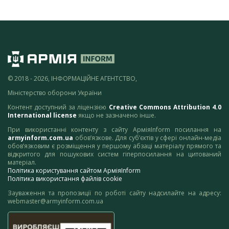
© 2018 - 2026, ІНФОРМАЦІЙНЕ АГЕНТСТВО,
Міністерство оборони України
Контент доступний за ліцензією
Creative Commons Attribution 4.0
International license
якщо не зазначено інше.
При використанні контенту з сайту АрміяInform посилання на
armyinform.com.ua
обов’язкове. Для суб’єктів у сфері онлайн-медіа
обов’язковим є розміщення у першому абзаці матеріалу прямого та
відкритого для пошукових систем гіперпосилання на цитований
матеріал.
Політика користування сайтом АрміяInform
Політика використання файлів cookie
Зауваження та пропозиції по роботі сайту надсилайте на адресу:
webmaster@armyinform.com.ua