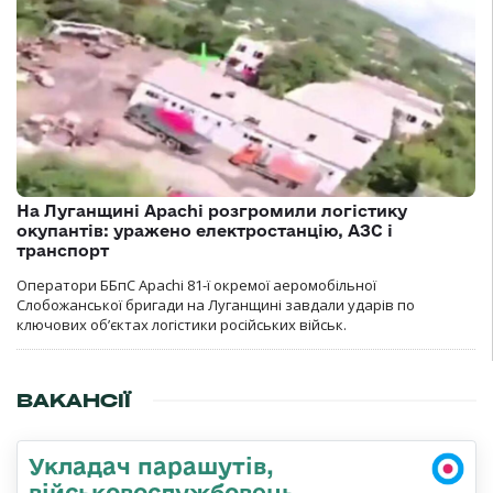
На Луганщині Apachi розгромили логістику
окупантів: уражено електростанцію, АЗС і
транспорт
Оператори ББпС Apachi 81-ї окремої аеромобільної
Слобожанської бригади на Луганщині завдали ударів по
ключових об’єктах логістики російських військ.
ВАКАНСІЇ
Укладач парашутів,
військовослужбовець