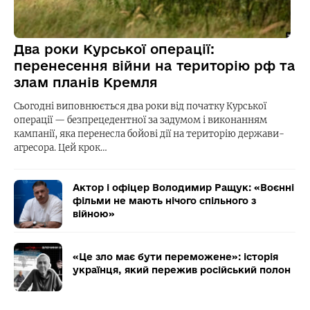
Два роки Курської операції:
перенесення війни на територію рф та
злам планів Кремля
Сьогодні виповнюється два роки від початку Курської
операції — безпрецедентної за задумом і виконанням
кампанії, яка перенесла бойові дії на територію держави-
агресора. Цей крок…
Актор і офіцер Володимир Ращук: «Воєнні
фільми не мають нічого спільного з
війною»
«Це зло має бути переможене»: історія
українця, який пережив російський полон