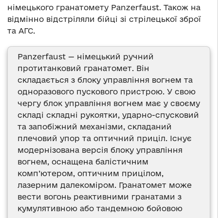
німецького гранатомету Panzerfaust. Також на
відмінно відстріляли бійці зі стрілецької зброї
та АГС.
Panzerfaust — німецький ручний
протитанковий гранатомет. Він
складається з блоку управління вогнем та
одноразового пускового пристрою. У свою
чергу блок управління вогнем має у своєму
складі складні рукоятки, ударно-спусковий
та запобіжний механізми, складаний
плечовий упор та оптичний приціл. Існує
модернізована версія блоку управління
вогнем, оснащена балістичним
комп’ютером, оптичним прицілом,
лазерним далекоміром. Гранатомет може
вести вогонь реактивними гранатами з
кумулятивною або тандемною бойовою