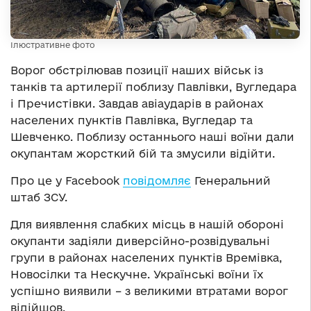
Ілюстративне фото
Ворог обстрілював позиції наших військ із
танків та артилерії поблизу Павлівки, Вугледара
і Пречистівки. Завдав авіаударів в районах
населених пунктів Павлівка, Вугледар та
Шевченко. Поблизу останнього наші воїни дали
окупантам жорсткий бій та змусили відійти.
Про це у Facebook
повідомляє
Генеральний
штаб ЗСУ.
Для виявлення слабких місць в нашій обороні
окупанти задіяли диверсійно-розвідувальні
групи в районах населених пунктів Времівка,
Новосілки та Нескучне. Українські воїни їх
успішно виявили – з великими втратами ворог
відійшов.