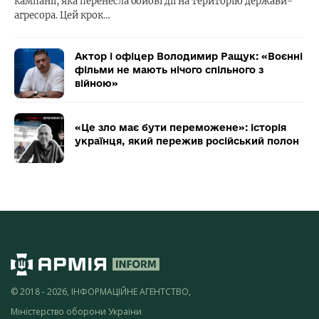
кампанії, яка перенесла бойові дії на територію держави-
агресора. Цей крок…
Актор і офіцер Володимир Ращук: «Воєнні
фільми не мають нічого спільного з
війною»
«Це зло має бути переможене»: історія
українця, який пережив російський полон
© 2018 - 2026, ІНФОРМАЦІЙНЕ АГЕНТСТВО,
Міністерство оборони України