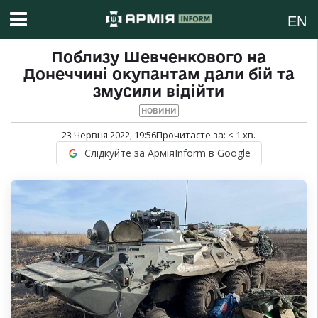
EN
Поблизу Шевченкового на
Донеччині окупантам дали бій та
змусили відійти
НОВИНИ
23 Червня 2022, 19:56
Прочитаєте за:
< 1
хв.
Слідкуйте за АрміяInform в Google