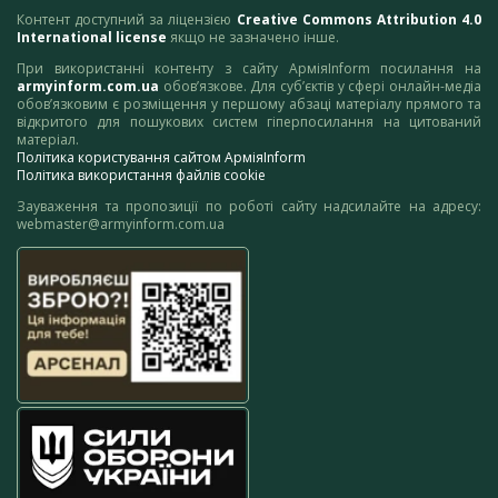
Контент доступний за ліцензією
Creative Commons Attribution 4.0
International license
якщо не зазначено інше.
При використанні контенту з сайту АрміяInform посилання на
armyinform.com.ua
обов’язкове. Для суб’єктів у сфері онлайн-медіа
обов’язковим є розміщення у першому абзаці матеріалу прямого та
відкритого для пошукових систем гіперпосилання на цитований
матеріал.
Політика користування сайтом АрміяInform
Політика використання файлів cookie
Зауваження та пропозиції по роботі сайту надсилайте на адресу:
webmaster@armyinform.com.ua