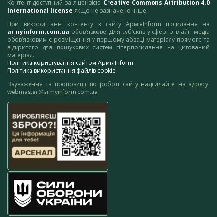
Контент доступний за ліцензією
Creative Commons Attribution 4.0
International license
якщо не зазначено інше.
При використанні контенту з сайту АрміяInform посилання на
armyinform.com.ua
обов’язкове. Для суб’єктів у сфері онлайн-медіа
обов’язковим є розміщення у першому абзаці матеріалу прямого та
відкритого для пошукових систем гіперпосилання на цитований
матеріал.
Політика користування сайтом АрміяInform
Політика використання файлів cookie
Зауваження та пропозиції по роботі сайту надсилайте на адресу:
webmaster@armyinform.com.ua