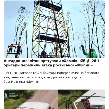
Антидронові сітки врятували «Хамві»: бійці 128-ї
бригади пережили атаку російської «Молнії»
Бійці 128-ї Закарпатської бригади, повертаючись із бойового
завдання, потрапили під атаку російського ударного
безпілотника «Молнія».