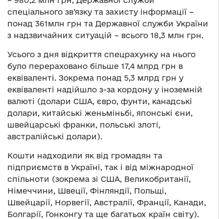
спеціального зв’язку та захисту інформації –
понад 361млн грн та Державної служби України
з надзвичайних ситуацій – всього 18,3 млн грн.
Усього з дня відкриття спецрахунку на нього
було перераховано більше 17,4 млрд грн в
еквіваленті. Зокрема понад 5,3 млрд грн у
еквіваленті надійшло з-за кордону у іноземній
валюті (долари США, євро, фунти, канадські
долари, китайські женьміньбі, японські єни,
швейцарські франки, польські злоті,
австралійські долари).
Кошти надходили як від громадян та
підприємств в Україні, так і від міжнародної
спільноти (зокрема зі США, Великобританії,
Німеччини, Швеції, Фінляндії, Польщі,
Швейцарії, Норвегії, Австралії, Франції, Канади,
Болгарії, Гонконгу та ще багатьох країн світу).