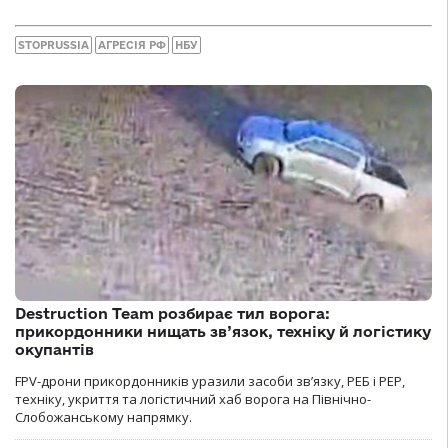
STOPRUSSIA
АГРЕСІЯ РФ
НБУ
Destruction Team розбирає тил ворога:
прикордонники нищать зв’язок, техніку й логістику
окупантів
FPV-дрони прикордонників уразили засоби зв’язку, РЕБ і РЕР,
техніку, укриття та логістичний хаб ворога на Північно-
Слобожанському напрямку.