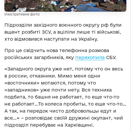
ілюстративне фото
Підрозділи західного воєнного округу рф були
вщент розбиті ЗСУ, а вціліли лише ті військові,
хто відмовився наступати на Україну.
Про це свідчить нова телефонна розмова
російських загарбників, яку
перехопила
СБУ.
«Западного округа уже нет, потому что он весь
в россии, отказники. Мимо меня одни
«восточники» мотаются, потому что
«западников» уже почти нету. Вся техника
подбита, то башня не работает, то еще что-то
не работает…То колеса пробиты, то еще что-то…
А так, на передок чисто добровольцы едут и
все…» – розповідає своїй дружині окупант, чий
підрозділ перебуває на Харківщині.