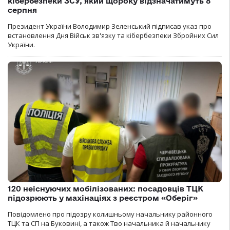
кібербезпеки ЗСУ, який щороку відзначатимуть 8
серпня
Президент України Володимир Зеленський підписав указ про
встановлення Дня Військ зв'язку та кібербезпеки Збройних Сил
України.
120 неіснуючих мобілізованих: посадовців ТЦК
підозрюють у махінаціях з реєстром «Оберіг»
Повідомлено про підозру колишньому начальнику районного
ТЦК та СП на Буковині, а також Тво начальника й начальнику