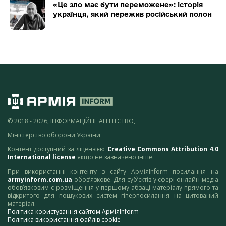
«Це зло має бути переможене»: історія
українця, який пережив російський полон
© 2018 - 2026, ІНФОРМАЦІЙНЕ АГЕНТСТВО,
Міністерство оборони України
Контент доступний за ліцензією
Creative Commons Attribution 4.0
International license
якщо не зазначено інше.
При використанні контенту з сайту АрміяInform посилання на
armyinform.com.ua
обов’язкове. Для суб’єктів у сфері онлайн-медіа
обов’язковим є розміщення у першому абзаці матеріалу прямого та
відкритого для пошукових систем гіперпосилання на цитований
матеріал.
Політика користування сайтом АрміяInform
Політика використання файлів cookie