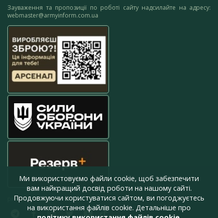
Зауваження та пропозиції по роботі сайту надсилайте на адресу:
webmaster@armyinform.com.ua
Ми використовуємо файли cookie, щоб забезпечити
вам найкращий досвід роботи на нашому сайті.
Продовжуючи користуватися сайтом, ви погоджуєтесь
press@armyinform.com.ua
на використання файлів cookie. Детальніше про
політику використання файлів cookie
.