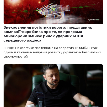
Знекровлення логістики ворога: представник
компанії-виробника про те, як програма
Міноборони змінює ринок ударних БПЛА
середнього радіуса
Знищення логістики противника на оперативній глибині стає
одним із ключових напрямів розвитку українських безпілотних
спроможностей.