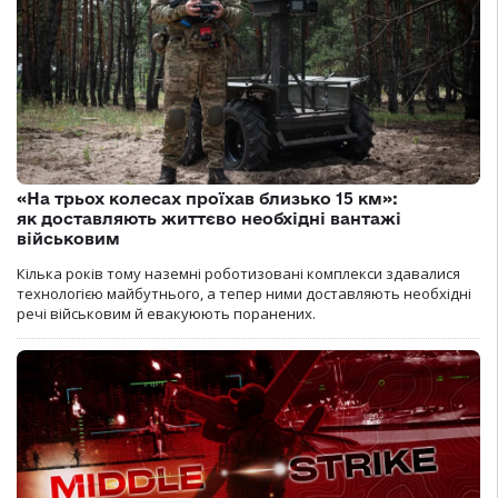
«На трьох колесах проїхав близько 15 км»:
як доставляють життєво необхідні вантажі
військовим
Кілька років тому наземні роботизовані комплекси здавалися
технологією майбутнього, а тепер ними доставляють необхідні
речі військовим й евакуюють поранених.