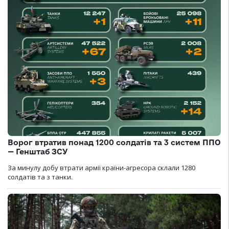
Ворог втратив понад 1200 солдатів та 3 систем ППО
— Генштаб ЗСУ
За минулу добу втрати армії країни-агресора склали 1280
солдатів та з танки.