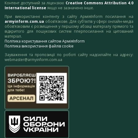
Контент доступний за ліцензією
Creative Commons Attribution 4.0
International license
якщо не зазначено інше.
При використанні контенту з сайту АрміяInform посилання на
armyinform.com.ua
обов’язкове. Для суб’єктів у сфері онлайн-медіа
обов’язковим є розміщення у першому абзаці матеріалу прямого та
відкритого для пошукових систем гіперпосилання на цитований
матеріал.
Політика користування сайтом АрміяInform
Політика використання файлів cookie
Зауваження та пропозиції по роботі сайту надсилайте на адресу:
webmaster@armyinform.com.ua