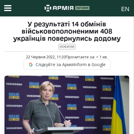
EN
У результаті 14 обмінів
військовополоненими 408
українців повернулись додому
НОВИНИ
22 Червня 2022, 11:33
Прочитаєте за:
< 1
хв.
Слідкуйте за АрміяInform в Google