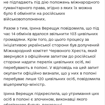
не підпадають під дію положень міжнародного
гуманітарного права, згідно з яких їх можна
було б обміняти на російських
військовополонених.
Разом з тим, Ірина Верещук повідомила, що під
час 14 обмінів вдалося звільнити 103 цивільних
громадяни. Крім того, до цього процесу за
ініціативою української сторони був долучений
Міжнародний комітет Червоного Хреста, який
звернувся з офіційним запитом до російської
сторони надати перелік цивільних осіб, які
перебувають в полоні. У відповідь на цей запит
окупанти офіційно визнали, що у них в полоні
перебуває лише 120 цивільних осіб, повідомила
віцепрем’єр-міністр.
Ірина Верещук підкреслила, що утримання цих
осіб в полоні є злочином, виконавці якого
обов’язково будуть покаранні.