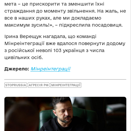
мета – це прискорити та зменшити їхні
страждання до моменту звільнення. На жаль, не
все в наших руках, але ми докладаємо
максимум зусиль!», – підкреслила посадовиця.
Ірина Верещук нагадала, що команді
Мінреінтеграції вже вдалося повернути додому
з російської неволі 103 українця з числа
цивільних осіб.
Джерело:
Мінреінтеграції
STOPRUSSIA
АГРЕСІЯ РФ
МІНРЕІНТЕГРАЦІЇ