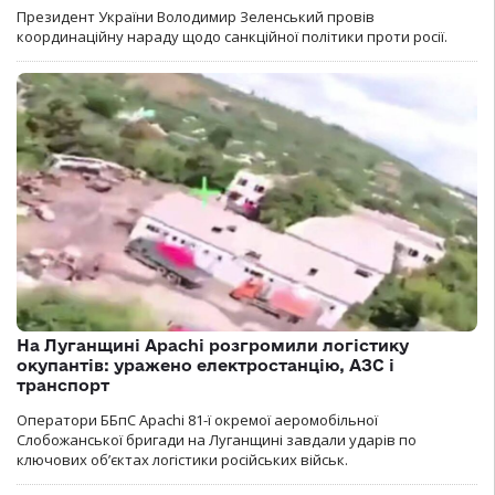
Президент України Володимир Зеленський провів
координаційну нараду щодо санкційної політики проти росії.
На Луганщині Apachi розгромили логістику
окупантів: уражено електростанцію, АЗС і
транспорт
Оператори ББпС Apachi 81-ї окремої аеромобільної
Слобожанської бригади на Луганщині завдали ударів по
ключових об’єктах логістики російських військ.