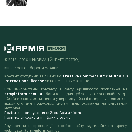
© 2018 - 2026, ІНФОРМАЦІЙНЕ АГЕНТСТВО,
Міністерство оборони України
Контент доступний за ліцензією
Creative Commons Attribution 4.0
International license
якщо не зазначено інше.
При використанні контенту з сайту АрміяInform посилання на
armyinform.com.ua
обов’язкове. Для суб’єктів у сфері онлайн-медіа
обов’язковим є розміщення у першому абзаці матеріалу прямого та
відкритого для пошукових систем гіперпосилання на цитований
матеріал.
Політика користування сайтом АрміяInform
Політика використання файлів cookie
Зауваження та пропозиції по роботі сайту надсилайте на адресу:
webmaster@armyinform.com.ua