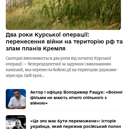
Два роки Курської операції:
перенесення війни на територію рф та
злам планів Кремля
Сьогодні виповнюється два роки від початку Курської
операції — безпрецедентної за задумом і виконанням
кампанії, яка перенесла бойові дії на територію держави-
агресора. Цей крок…
Актор і офіцер Володимир Ращук: «Воєнні
фільми не мають нічого спільного з
війною»
«Це зло має бути переможене»: історія
українця, який пережив російський полон