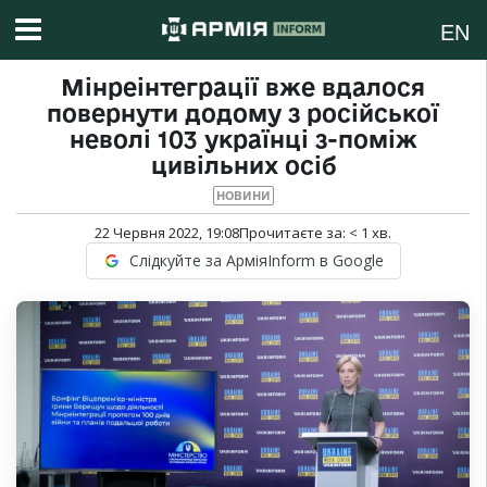
EN
Мінреінтеграції вже вдалося
повернути додому з російської
неволі 103 українці з-поміж
цивільних осіб
НОВИНИ
22 Червня 2022, 19:08
Прочитаєте за:
< 1
хв.
Слідкуйте за АрміяInform в Google