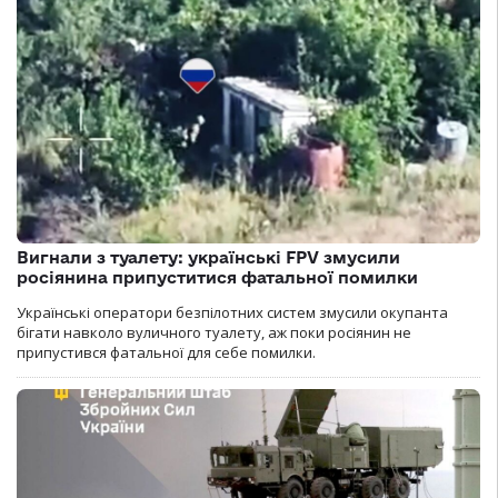
Вигнали з туалету: українські FPV змусили
росіянина припуститися фатальної помилки
Українські оператори безпілотних систем змусили окупанта
бігати навколо вуличного туалету, аж поки росіянин не
припустився фатальної для себе помилки.