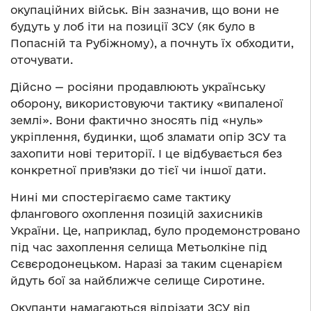
окупаційних військ. Він зазначив, що вони не
будуть у лоб іти на позиції ЗСУ (як було в
Попасній та Рубіжному), а почнуть їх обходити,
оточувати.
Дійсно — росіяни продавлюють українську
оборону, використовуючи тактику «випаленої
землі». Вони фактично зносять під «нуль»
укріплення, будинки, щоб зламати опір ЗСУ та
захопити нові території. І це відбувається без
конкретної прив’язки до тієї чи іншої дати.
Нині ми спостерігаємо саме тактику
флангового охоплення позицій захисників
України. Це, наприклад, було продемонстровано
під час захоплення селища Метьолкіне під
Сєвєродонецьком. Наразі за таким сценарієм
йдуть бої за найближче селище Сиротине.
Окупанти намагаються відрізати ЗСУ від