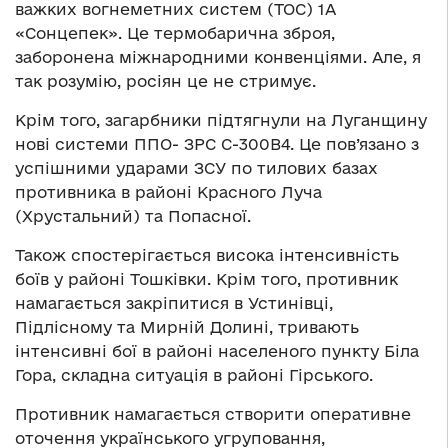
важких вогнеметних систем (ТОС) 1А
«Сонцепек». Це термобарична зброя,
заборонена міжнародними конвенціями. Але, я
так розумію, росіян це не стримує.
Крім того, загарбники підтягнули на Луганщину
нові системи ППО- ЗРС С-300В4. Це пов’язано з
успішними ударами ЗСУ по тилових базах
противника в районі Красного Луча
(Хрустальний) та Попасної.
Також спостерігається висока інтенсивність
боїв у районі Тошківки. Крім того, противник
намагається закріпитися в Устинівці,
Підлісному та Мирній Долині, тривають
інтенсивні бої в районі населеного пункту Біла
Гора, складна ситуація в районі Гірського.
Противник намагається створити оперативне
оточення українського угруповання,