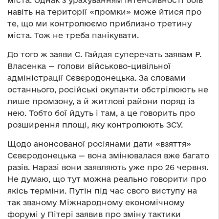
навіть на території «промки» може йтися про
те, що ми контролюємо приблизно третину
міста. Тож не треба панікувати.
До того ж заяви С. Гайдая суперечать заявам Р.
Власенка — голови військово-цивільної
адміністрації Сєвєродонецька. За словами
останнього, російські окупанти обстрілюють не
лише промзону, а й житлові райони поряд із
нею. Тобто бої йдуть і там, а це говорить про
розширення площі, яку контролюють ЗСУ.
Щодо анонсованої росіянами дати «взяття»
Сєвєродонецька — вона змінювалася вже багато
разів. Наразі вони заявляють уже про 26 червня.
Не думаю, що тут можна реально говорити про
якісь терміни. Путін під час свого виступу на
так званому Міжнародному економічному
форумі у Пітері заявив про зміну тактики