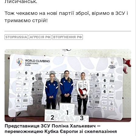
Лисичанськ.
Тож чекаємо на нові партії зброї, віримо в ЗСУ і
тримаємо стрій!
STOPRUSSIA
АГРЕСІЯ РФ
ВТОРГНЕННЯ РФ
Представниця ЗСУ Поліна Халькевич —
переможницею Кубка Європи зі скелелазіння