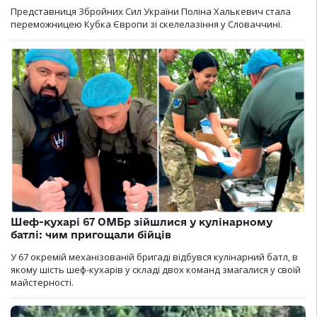
Представниця Збройних Сил України Поліна Халькевич стала
переможницею Кубка Європи зі скелелазіння у Словаччині.
Шеф-кухарі 67 ОМБр зійшлися у кулінарному
батлі: чим пригощали бійців
У 67 окремій механізованій бригаді відбувся кулінарний батл, в
якому шість шеф-кухарів у складі двох команд змагалися у своїй
майстерності.