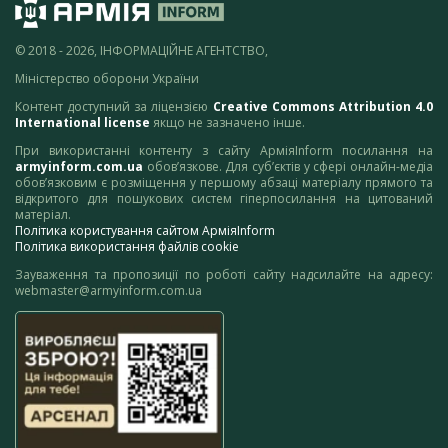
© 2018 - 2026, ІНФОРМАЦІЙНЕ АГЕНТСТВО,
Міністерство оборони України
Контент доступний за ліцензією
Creative Commons Attribution 4.0
International license
якщо не зазначено інше.
При використанні контенту з сайту АрміяInform посилання на
armyinform.com.ua
обов’язкове. Для суб’єктів у сфері онлайн-медіа
обов’язковим є розміщення у першому абзаці матеріалу прямого та
відкритого для пошукових систем гіперпосилання на цитований
матеріал.
Політика користування сайтом АрміяInform
Політика використання файлів cookie
Зауваження та пропозиції по роботі сайту надсилайте на адресу:
webmaster@armyinform.com.ua