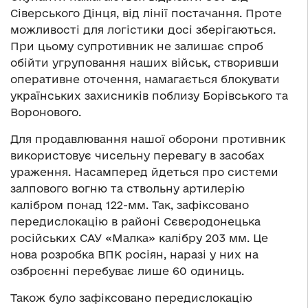
Сіверського Дінця, від лінії постачання. Проте
можливості для логістики досі зберігаються.
При цьому супротивник не залишає спроб
обійти угруповання наших військ, створивши
оперативне оточення, намагається блокувати
українських захисників поблизу Борівського та
Воронового.
Для продавлювання нашої оборони противник
використовує чисельну перевагу в засобах
ураження. Насамперед йдеться про системи
залпового вогню та ствольну артилерію
калібром понад 122-мм. Так, зафіксовано
передислокацію в районі Сєвєродонецька
російських САУ «Малка» калібру 203 мм. Це
нова розробка ВПК росіян, наразі у них на
озброєнні перебуває лише 60 одиниць.
Також було зафіксовано передислокацію