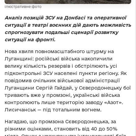
Ілюстративне фото
Аналіз позицій ЗСУ на Донбасі та оперативної
ситуації в театрі воєнних дій дають можливість
спрогнозувати подальші сценарії розвитку
ситуації на фронті.
Нова хвиля повномасштабного штурму на
Луганщині: російські війська накопичили
велику кількість резервів і обстрілюють усі
підконтрольні ЗСУ населені пункти регіону. Як
повідомив очільник військової адміністрації
Луганщини Сергій Гайдай, у Сєвєродонецьку бої
тривають вже у промзоні, українські війська
контролюють лише територію заводу «Азот».
Лисичанськ — під тотальним вогнем.
Нагадаю, що промзона Сєвєродонецька, за
різними оцінками, становить від 40 до 50%
міста. Однак з урахуванням інтенсивності боїв