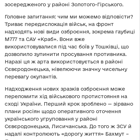
зосередженого у районі Золотого-Гірського.
Головне запитання: чим ми можемо відповісти?
Триває передислокація військ, на фронт
надходять нові види озброєння, зокрема гаубиці
М777 та САУ «Краб». Вони вже
використовувалися під час боїв у Тошківці, що
дозволило зупинити просування противника.
Наразі ця ж арта використовується в районі
Сєвєродонецька, нівелюючи значну чисельну
перевагу окупантів.
Надходження нових зразків озброєння може
переломити хід військового протистояння на
сході України. Перший крок зроблено — зірвано
плани росіян щодо оперативного оточення
українського угруповання у районі
Сєвєродонецька, Лисичанська. До того ж ЗСУ й
надалі контролюють «дорогу життя» Бахмут –