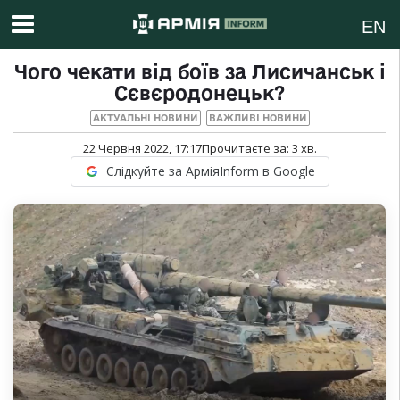
EN
Чого чекати від боїв за Лисичанськ і
Сєвєродонецьк?
АКТУАЛЬНІ НОВИНИ
ВАЖЛИВІ НОВИНИ
22 Червня 2022, 17:17
Прочитаєте за:
3
хв.
Слідкуйте за АрміяInform в Google