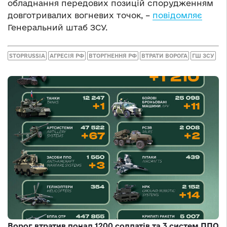
обладнання передових позицій спорудженням
довготривалих вогневих точок, –
повідомляє
Генеральний штаб ЗСУ.
STOPRUSSIA
АГРЕСІЯ РФ
ВТОРГНЕННЯ РФ
ВТРАТИ ВОРОГА
ГШ ЗСУ
Ворог втратив понад 1200 солдатів та 3 систем ППО