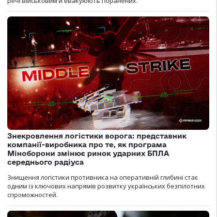
речі військовим й евакуюють поранених.
Знекровлення логістики ворога: представник
компанії-виробника про те, як програма
Міноборони змінює ринок ударних БПЛА
середнього радіуса
Знищення логістики противника на оперативній глибині стає
одним із ключових напрямів розвитку українських безпілотних
спроможностей.