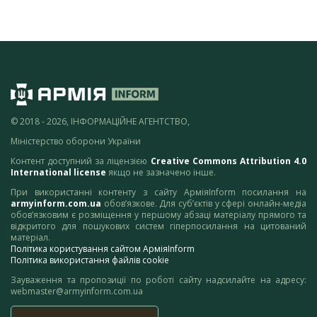
© 2018 - 2026, ІНФОРМАЦІЙНЕ АГЕНТСТВО,
Міністерство оборони України
Контент доступний за ліцензією
Creative Commons Attribution 4.0
International license
якщо не зазначено інше.
При використанні контенту з сайту АрміяInform посилання на
armyinform.com.ua
обов’язкове. Для суб’єктів у сфері онлайн-медіа
обов’язковим є розміщення у першому абзаці матеріалу прямого та
відкритого для пошукових систем гіперпосилання на цитований
матеріал.
Політика користування сайтом АрміяInform
Політика використання файлів cookie
Зауваження та пропозиції по роботі сайту надсилайте на адресу:
webmaster@armyinform.com.ua