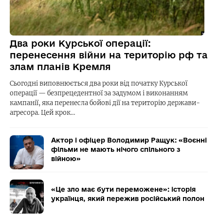
Два роки Курської операції:
перенесення війни на територію рф та
злам планів Кремля
Сьогодні виповнюється два роки від початку Курської
операції — безпрецедентної за задумом і виконанням
кампанії, яка перенесла бойові дії на територію держави-
агресора. Цей крок…
Актор і офіцер Володимир Ращук: «Воєнні
фільми не мають нічого спільного з
війною»
«Це зло має бути переможене»: історія
українця, який пережив російський полон