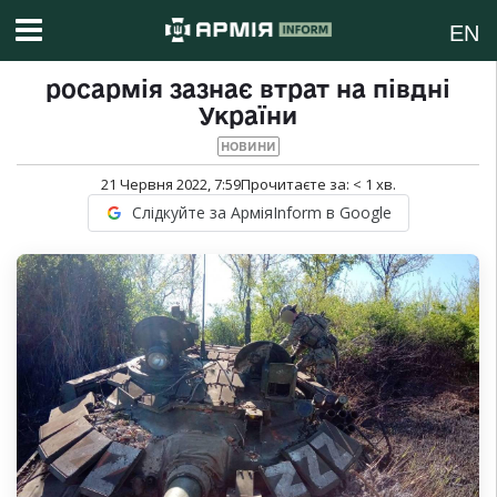
EN
росармія зазнає втрат на півдні
України
НОВИНИ
21 Червня 2022, 7:59
Прочитаєте за:
< 1
хв.
Слідкуйте за АрміяInform в Google