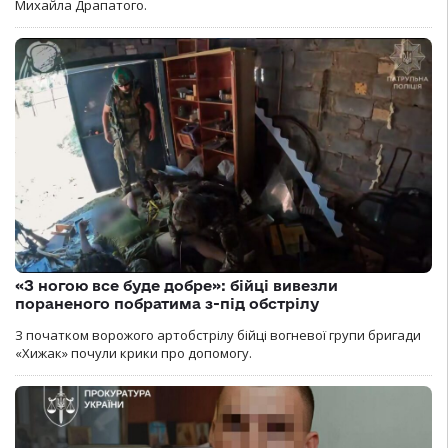
Михайла Драпатого.
«З ногою все буде добре»: бійці вивезли
пораненого побратима з-під обстрілу
З початком ворожого артобстрілу бійці вогневої групи бригади
«Хижак» почули крики про допомогу.