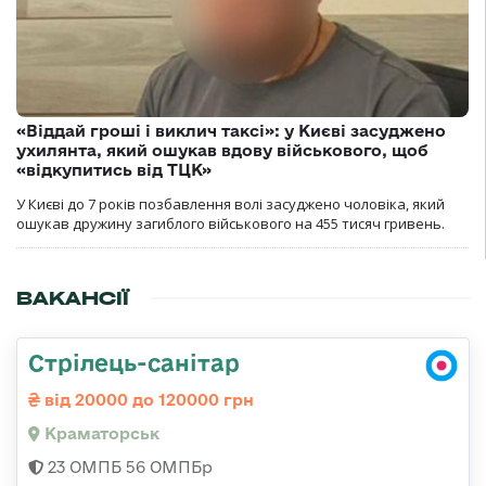
«Віддай гроші і виклич таксі»: у Києві засуджено
ухилянта, який ошукав вдову військового, щоб
«відкупитись від ТЦК»
У Києві до 7 років позбавлення волі засуджено чоловіка, який
ошукав дружину загиблого військового на 455 тисяч гривень.
ВАКАНСІЇ
Стрілець-санітар
від 20000 до 120000 грн
Краматорськ
23 ОМПБ 56 ОМПБр