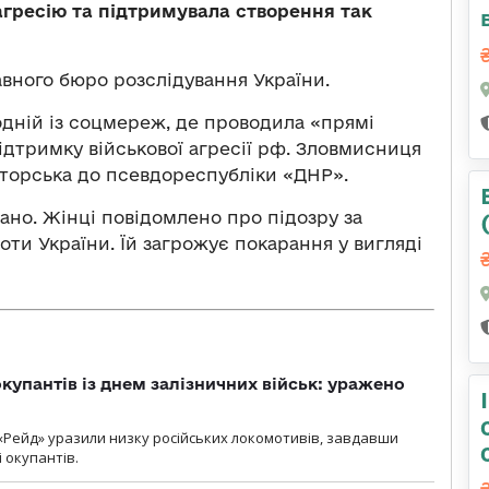
агресію та підтримувала створення так
ного бюро розслідування України.
 одній із соцмереж, де проводила «прямі
ідтримку військової агресії рф. Зловмисниця
торська до псевдореспубліки «ДНР».
но. Жінці повідомлено про підозру за
оти України. Їй загрожує покарання у вигляді
купантів із днем залізничних військ: уражено
«Рейд» уразили низку російських локомотивів, завдавши
і окупантів.