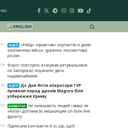
НАС
ENGLISH
:51
«Рейд» «привітав» окупантів із днем
ВІДЕО
залізничних військ: уражено локомотиви
росіян
:38
Ворог повторно атакував рятувальників
на Запоріжжі: поранено двох
надзвичайників
:22
До Дня Ялти оператори ГУР
ВІДЕО
провели парад дронів Magura біля
узбережжя Криму
:07
Не залишають людей самих: як
КОМЕНТАР
«Азов» допомагає мешканцям сіл біля лінії
фронту
:50
Підписали контракти із зс рф, щоб