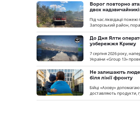
Ворог повторно ата
двох надзвичайникі
Під час ліквідації пожеж
Запорізький район, пор
До Дня Ялти операт
узбережжя Криму
7 серпня 2026 року, нап
України «Group 13» про
Не залишають люде
біля лінії фронту
Бійці «Азову» допомага
доставляють продукти, 