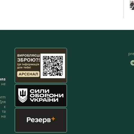
pr
ons
не
orm
Для
м є
 та
 на