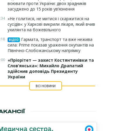
воювати проти України: двох зрадників
засуджено до 15 років ув’язнення
:34
«Не голитися, не митися і скаржитися на
сусідів»: у Харкові викрили лікаря, який вчив
ухилянта на божевільного
:18
Гармата, транспорт та вже нежива
ВІДЕО
сила: Prime показав ураження окупантів на
Північно-Слобожанському напрямку
:00
«Пріорітет — захист Костянтинівки та
Слов’янська»: Михайло Драпатий
здійснив доповідь Президенту
України
ВСІ НОВИНИ
АКАНСІЇ
Медична сестра,