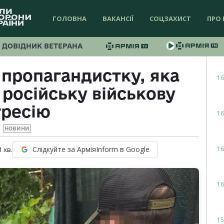
ГОЛОВНА
ВАКАНСІЇ
СОЦЗАХИСТ
ПРО 
ДОВІДНИК ВЕТЕРАНА
пропагандистку, яка
16
російську військову
гресію
16
НОВИНИ
16
Слідкуйте за АрміяInform в Google
1
хв.
16
15