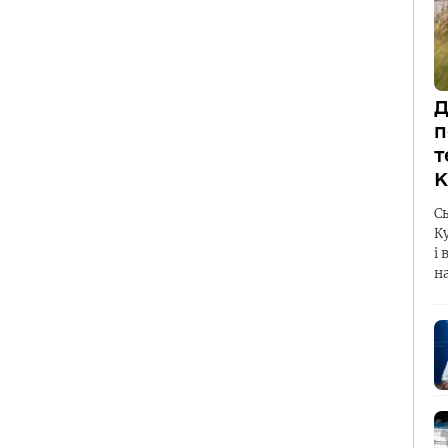
Д
п
т
К
С
К
і 
н