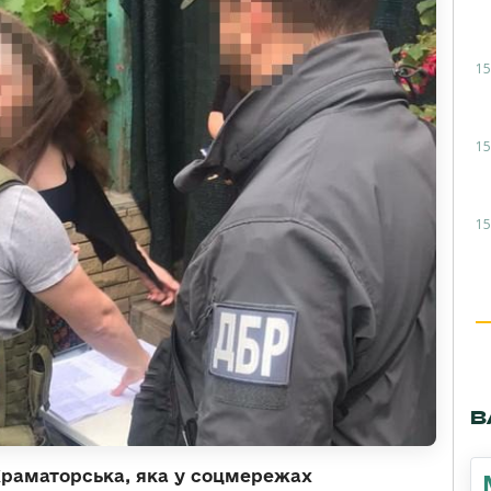
15
15
15
В
раматорська, яка у соцмережах