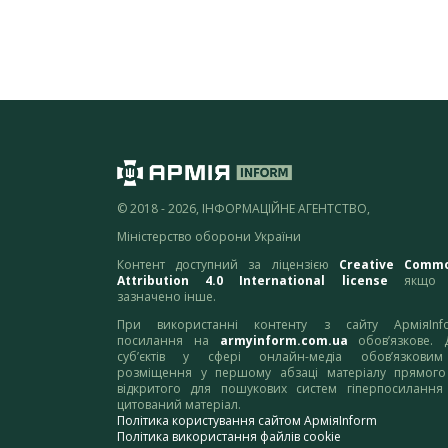
© 2018 - 2026, ІНФОРМАЦІЙНЕ АГЕНТСТВО,
Міністерство оборони України
Контент доступний за ліцензією
Creative Comm
Attribution 4.0 International license
якщо 
зазначено інше.
При використанні контенту з сайту АрміяInf
посилання на
armyinform.com.ua
обов’язкове. 
суб’єктів у сфері онлайн-медіа обов’язкови
розміщення у першому абзаці матеріалу прямого
відкритого для пошукових систем гіперпосилання
цитований матеріал.
Політика користування сайтом АрміяInform
Політика використання файлів cookie