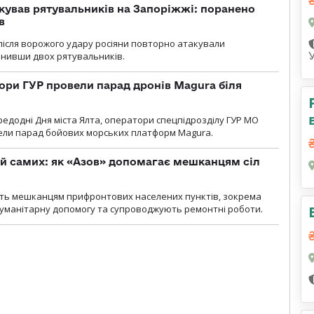
кував рятувальників на Запоріжжі: поранено
в
і після ворожого удару росіяни повторно атакували
анивши двох рятувальників.
ори ГУР провели парад дронів Magura біля
ередодні Дня міста Ялта, оператори спецпідрозділу ГУР МО
вели парад бойових морських платформ Magura.
й самих: як «Азов» допомагає мешканцям сіл
ють мешканцям прифронтових населених пунктів, зокрема
гуманітарну допомогу та супроводжують ремонтні роботи.